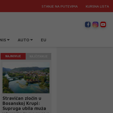
STANJE NA PUTEVIMA
KURSNA LISTA
NIS
AUTO
EU
NAJNOVIJE
NAJČITANIJE
Stravičan zločin u
Bosanskoj Krupi:
Supruga ubila muža