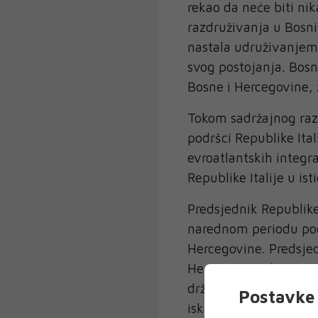
rekao da neće biti ni
razdruživanja u Bosni
nastala udruživanjem 
svog postojanja. Bosn
Bosne i Hercegovine, 
Tokom sadržajnog razg
podršci Republike Ital
evroatlantskih integr
Republike Italije u is
Predsjednik Republike I
narednom periodu pods
Hercegovine. Predsjed
Hercegovina država od 
država ključna za mir
Postavke 
iskazao čvrstu podršku