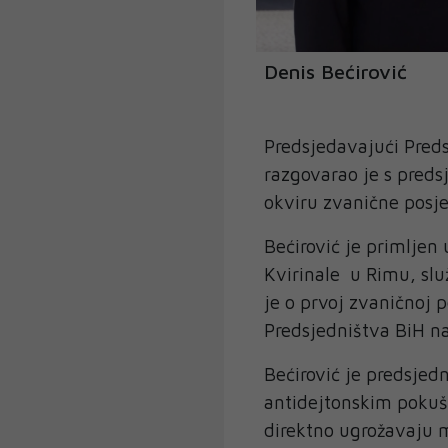
Denis Bećirović
Predsjedavajući Preds
razgovarao je s pred
okviru zvanične posjet
Bećirović je primljen 
Kvirinale u Rimu, služ
je o prvoj zvaničnoj p
Predsjedništva BiH n
Bećirović je predsjed
antidejtonskim pokuša
direktno ugrožavaju m