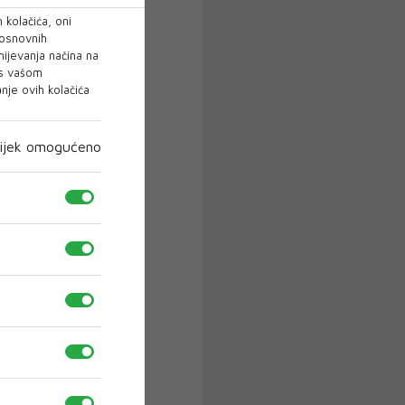
 kolačića, oni
 osnovnih
mijevanja načina na
 s vašom
je ovih kolačića
ijek omogućeno