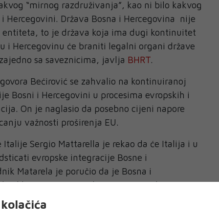
kakvog “mirnog razdruživanja”, kao ni bilo kakvog
 i Hercegovini. Država Bosna i Hercegovina nije
entiteta, to je država koja ima dugi kontinuitet
u i Hercegovinu će braniti legalni organi države
zajedno sa saveznicima, javlja
BHRT
.
ovora Bećirović se zahvalio na kontinuiranoj
ije Bosni i Hercegovini u procesima evropskih i
acija. On je naglasio da posebno cijeni napore
ticanju važnosti proširenja EU.
talije Sergio Mattarella je rekao da će Italija i u
ticati evropske integracije Bosne i
nik Matarela je poručio da je Bosna i
velike važnosti za Italiju i Evropu, i da je ta
 i stabilnost Jugoistočne Evrope. Također, on je
kolačića
 Republike Italije nezavisnosti, suverenitetu i