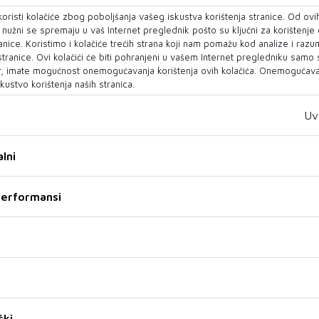
itetu Bosne i Hercegovine.
oristi kolačiće zbog poboljšanja vašeg iskustva korištenja stranice. Od ovih
o nužni se spremaju u vaš Internet preglednik pošto su ključni za korištenje
irali da su bilateralni odnosi Bosne i Hercegovine
anice. Koristimo i kolačiće trećih strana koji nam pomažu kod analize i razu
 stranice. Ovi kolačići će biti pohranjeni u vašem Internet pregledniku samo
eljski i bez otvorenih pitanja. Naglašeno je da
, imate mogućnost onemogućavanja korištenja ovih kolačića. Onemogućavan
omski odnosi predstavljaju izuzetnu priliku za
kustvo korištenja naših stranica.
adnje dvije države.
Uv
jedništva BiH Denis Bećirović je istakao da su
 Bosne i Hercegovine i Republike Italije, ali da
lni
ma veliki interes za dalje jačanje ekonomskih
lija je jedan od glavnih vanjskotrgovinskih
 performansi
govine. 2023. godini izvoz u Italiju iznosio je
oz je u istom periodu iznosio 3,8 milijardi KM
ske razmjene Bosne i Hercegovine i Italije.
or za unaprjeđenje vanjskotrgovinske razmjene
nom periodu.
ški