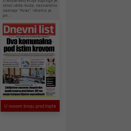
U Bosanskoj Krupi supruga je
sinoć ubila muža, nezvanično
saznaje "Avaz". Ubistvo je
po...
U novom broju pročitajte