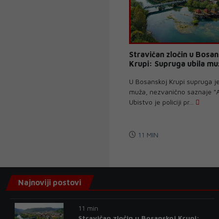
Stravičan zločin u Bosan
Krupi: Supruga ubila mu
U Bosanskoj Krupi supruga je
muža, nezvanično saznaje "A
Ubistvo je policiji pr...
11 MIN
Najnoviji postovi
11 min
Stravičan zločin u Bosanskoj Krupi: