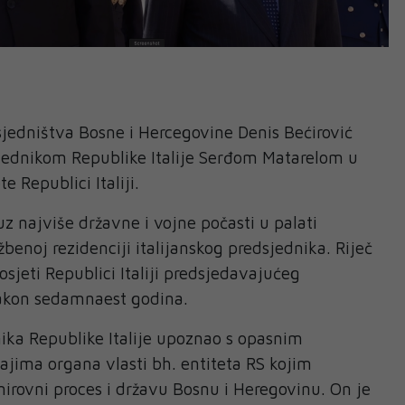
jedništva Bosne i Hercegovine Denis Bećirović
sjednikom Republike Italije Serđom Matarelom u
e Republici Italiji.
uz najviše državne i vojne počasti u palati
benoj rezidenciji italijanskog predsjednika. Riječ
osjeti Republici Italiji predsjedavajućeg
akon sedamnaest godina.
nika Republike Italije upoznao s opasnim
jima organa vlasti bh. entiteta RS kojim
irovni proces i državu Bosnu i Heregovinu. On je