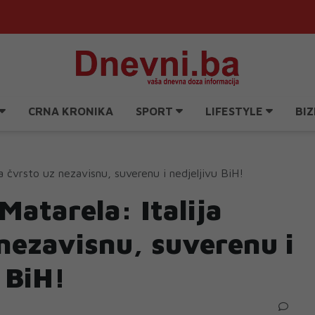
CRNA KRONIKA
SPORT
LIFESTYLE
BIZ
ja čvrsto uz nezavisnu, suverenu i nedjeljivu BiH!
Matarela: Italija
nezavisnu, suverenu i
 BiH!