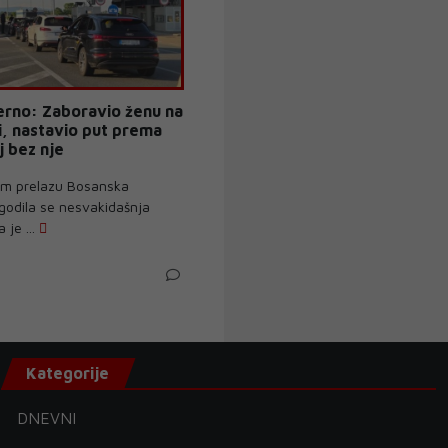
erno: Zaboravio ženu na
i, nastavio put prema
 bez nje
om prelazu Bosanska
godila se nesvakidašnja
 je ...
N
Kategorije
DNEVNI