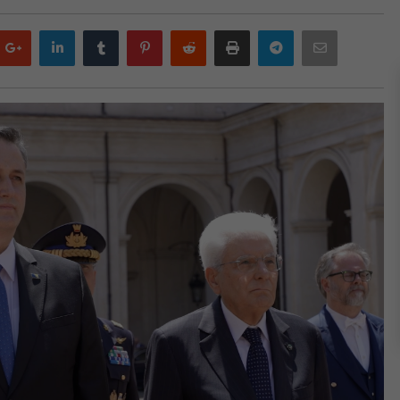
Google
LinkedIn
Tumblr
Pinterest
Reddit
Print
Telegram
Email
plus