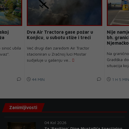
skoj
Dva Air Tractora gase požar u
Nije namj
ža
Konjicu, u subotu stiže i treći
bh. granic
Njemačkoj
 sinoć ubila
Već drugi dan zaredom Air Tractor
Na graničn
vaz".
stacioniran u Zračnoj luci Mostar
Gradiška do
sudjeluje u gašenju ve...
situacija koja
44 MIN
1 H 5 MI
Zanimljivosti
04 Kol 2026
Za 'Paviljon' Dine Mustafića Specijalno