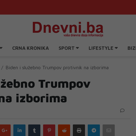
CRNA KRONIKA
SPORT
LIFESTYLE
BIZ
Biden i služebno Trumpov protivnik na izborima
lužebno Trumpov
 na izborima
Google
LinkedIn
Tumblr
Pinterest
Reddit
Print
Telegram
Email
plus