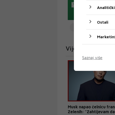
Analitički
Ostali
SAD
JOE BIDEN
Marketin
Vijesti iz svijeta
Saznaj više
Musk napao čelnicu fran
Zelenih: "Zahtijevam da