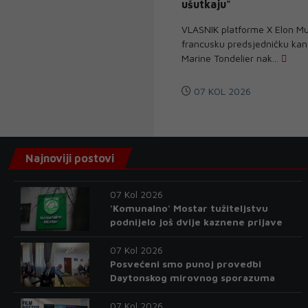
ušutkaju"
VLASNIK platforme X Elon M
francusku predsjedničku kan
Marine Tondelier nak...
07 KOL 2026
Najnoviji postovi
07 Kol 2026
'Komunalno' Mostar tužiteljstvu
podnijelo još dvije kaznene prijave
07 Kol 2026
Posvećeni smo punoj provedbi
Daytonskog mirovnog sporazuma
07 Kol 2026