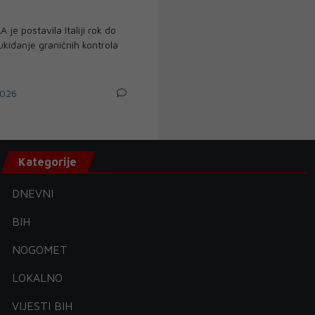
e postavila Italiji rok do
ukidanje graničnih kontrola
026
Kategorije
DNEVNI
BIH
NOGOMET
LOKALNO
VIJESTI BIH