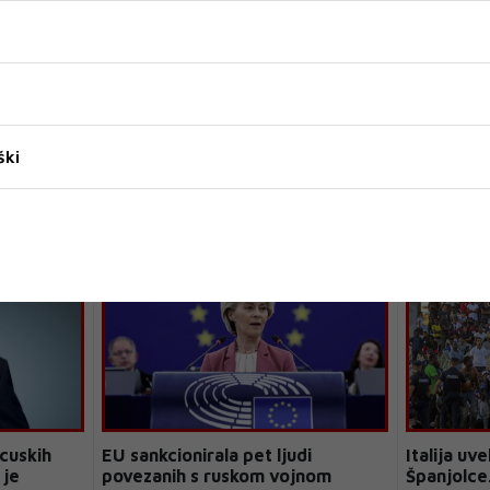
DONALD TRUMP
ški
cuskih
EU sankcionirala pet ljudi
Italija uv
 je
povezanih s ruskom vojnom
Španjolce.