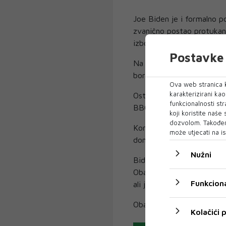
Joe Biden je i formalno p
zvanično postao protuka
izborima.
Postavke 
Na Twitteru je objavio da
boriti za "pobjedu u bici 
Ova web stranica k
karakterizirani ka
Ostao je jedini nominovan
funkcionalnosti str
BBC.
koji koristite naše
dozvolom. Također
Koronavirus - i njegov uč
može utjecati na is
dominirati na izborima.
Nužni
Biden, koji je obavljao 
Obame, imao je loše rezu
Funkciona
ali je dobio zamah uvjerlj
Obama je u aprilu podrža
Kolačići