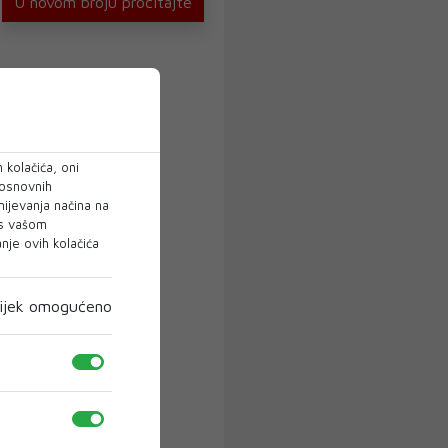
U novom broju pročitajte
 kolačića, oni
 osnovnih
mijevanja načina na
 s vašom
je ovih kolačića
ijek omogućeno