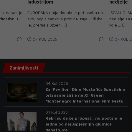
industrijom
nedjelje
usk napao je
EUROPSKA unija dodala je pet osoba na
ŠPANJOLSKA j
didatkinju
svoj popis sankcija protiv Rusije. Odluka
nedjelje za 
je, prema služben...
koje ...
07 KOL 2026
07 KOL 2
Zanimljivosti
04 Kol 2026
Za 'Paviljon' Dine Mustafića Specijalno
priznanje žirija na XII Green
Montenegro International Film Festu
01 Kol 2026
Rekli su da će propasti, no postala je
jedna od najuspješnijih glumica
današnjice