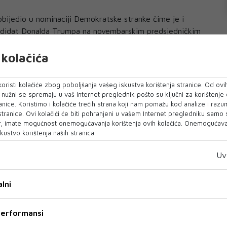
obijedio u nominaciji Demokratske stranke čime je i
ndidat Donalda Trumpa na novembarskim predsjedničkim
kolačića
 je osigurao podršku 1.991 potrebnih delegata i da će se
za dušu nacije".
oristi kolačiće zbog poboljšanja vašeg iskustva korištenja stranice. Od ovih
o nužni se spremaju u vaš Internet preglednik pošto su ključni za korištenje
i nakon što se Bernie Sanders povukao u aprilu, javio je
anice. Koristimo i kolačiće trećih strana koji nam pomažu kod analize i razu
 stranice. Ovi kolačići će biti pohranjeni u vašem Internet pregledniku samo
, imate mogućnost onemogućavanja korištenja ovih kolačića. Onemogućavan
inak na ekonomiju - i nedavni građanski nemiri sigurno će
kustvo korištenja naših stranica.
Uv
funkciju potpredsjednika tokom oba mandata Baracka
ltate tokom prvog kruga izbora u Iowi i New Hampshireu,
lni
ivom pobjedom u Južnoj Karolini.
o Bidenovu kandidaturu.
 performansi