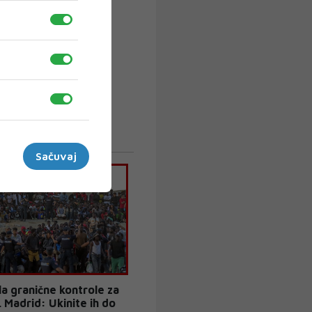
Sačuvaj
ela granične kontrole za
 Madrid: Ukinite ih do