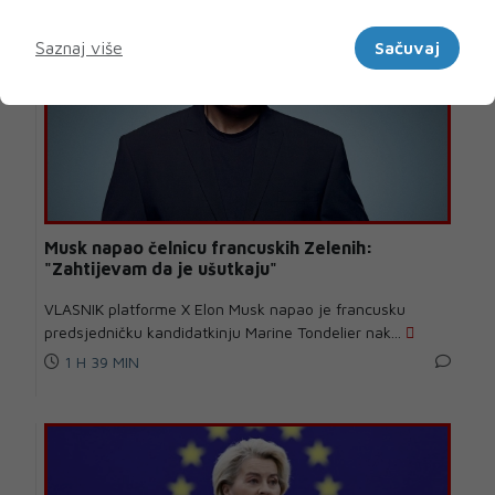
Marketinški
Saznaj više
Sačuvaj
Musk napao čelnicu francuskih Zelenih:
"Zahtijevam da je ušutkaju"
VLASNIK platforme X Elon Musk napao je francusku
predsjedničku kandidatkinju Marine Tondelier nak...
1 H 39 MIN