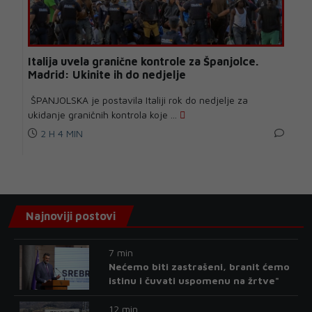
Italija uvela granične kontrole za Španjolce.
Madrid: Ukinite ih do nedjelje
ŠPANJOLSKA je postavila Italiji rok do nedjelje za
ukidanje graničnih kontrola koje ...
2 H 4 MIN
Najnoviji postovi
7 min
Nećemo biti zastrašeni, branit ćemo
istinu i čuvati uspomenu na žrtve"
12 min