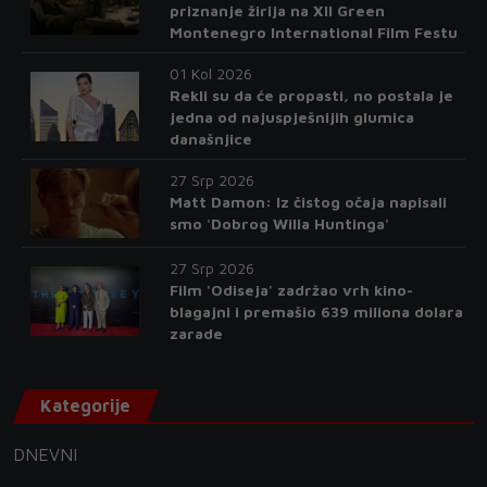
priznanje žirija na XII Green
Montenegro International Film Festu
01 Kol 2026
Rekli su da će propasti, no postala je
jedna od najuspješnijih glumica
današnjice
27 Srp 2026
Matt Damon: Iz čistog očaja napisali
smo 'Dobrog Willa Huntinga'
27 Srp 2026
Film 'Odiseja' zadržao vrh kino-
blagajni i premašio 639 miliona dolara
zarade
Kategorije
DNEVNI