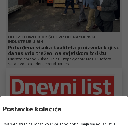
HELEZ I FOWLER OBIŠLI TVRTKE NAMJENSKE
INDUSTRIJE U BIH
Potvrđena visoka kvaliteta proizvoda koji su
danas vrlo traženi na svjetskom tržištu
Ministar obrane Zukan Helez i zapovjednik NATO Stožera
Sarajevo, brigadni general James ...
Postavke kolačića
Ova web stranica koristi kolačiće zbog poboljšanja vašeg iskustva