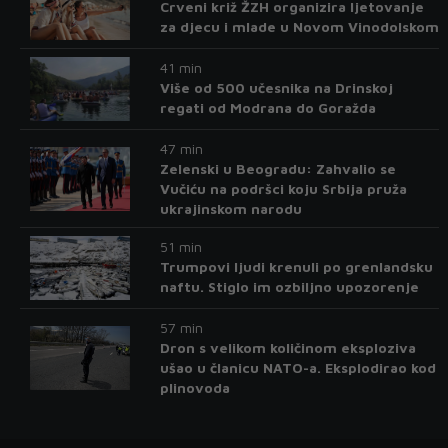
Crveni križ ŽZH organizira ljetovanje
za djecu i mlade u Novom Vinodolskom
41 min
Više od 500 učesnika na Drinskoj
regati od Modrana do Goražda
47 min
Zelenski u Beogradu: Zahvalio se
Vučiću na podršci koju Srbija pruža
ukrajinskom narodu
51 min
Trumpovi ljudi krenuli po grenlandsku
naftu. Stiglo im ozbiljno upozorenje
57 min
Dron s velikom količinom eksploziva
ušao u članicu NATO-a. Eksplodirao kod
plinovoda