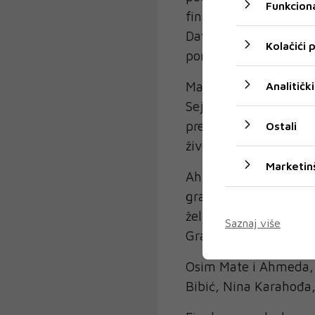
Funkciona
finalne emisije koja 
Davida, dat ću sve od
Kolačići
poručio je Mate nakon
Maksimalan broj glaso
Analitički
Sejfić iz tima Violete 
predstavivši se s pje
Ostali
života uzmi sve“ Enes
Marketin
Ahmed, naime, dolazi 
gradu koji je njegov 
želja mu je da u Mos
Saznaj više
Granda.
Osim Mate i Ahmeda, u
Bibić, Nina Karahođa,