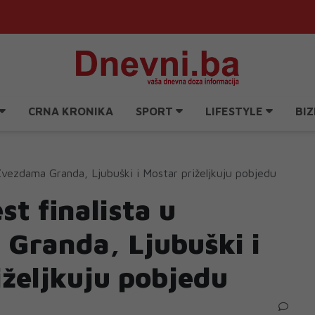
CRNA KRONIKA
SPORT
LIFESTYLE
BIZ
 Zvezdama Granda, Ljubuški i Mostar priželjkuju pobjedu
st finalista u
Granda, Ljubuški i
iželjkuju pobjedu