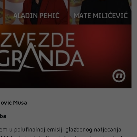
nović Musa
.ba
em u polufinalnoj emisiji glazbenog natjecanja