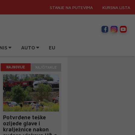
STANJE NA PUTEVIMA
KURSNA LISTA
NIS
AUTO
EU
NAJNOVIJE
NAJČITANIJE
Potvrđene teške
ozljede glave i
kralježnice nakon