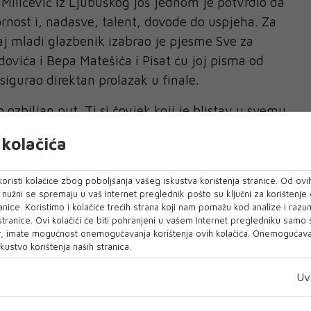
ilićević iz Ljubuškog još jednom je potvrdio da
ornost i, nadasve, talent, dovode do uspjeha. Za
aj mladi glazbenik izabrao je pjesme Sve za
ovića i Bepa Matešića i Pisat ću joj pisma od
sigurao direktan prolazak u finale.
 ozbiljan put. Ti si čovjek koji je blistav u svemu
jna karijera“, kazao je mentor Đorđe David, a
kolačića
ni ostali članovi žirija.
e posebno važan, budući da ga je publika,
oristi kolačiće zbog poboljšanja vašeg iskustva korištenja stranice. Od ovih
o nužni se spremaju u vaš Internet preglednik pošto su ključni za korištenje
to isticala kao jednog od najtalentiranijih
anice. Koristimo i kolačiće trećih strana koji nam pomažu kod analize i razu
 natjecateljske sezone. Sada, kada je ušao u
 stranice. Ovi kolačići će biti pohranjeni u vašem Internet pregledniku samo
, imate mogućnost onemogućavanja korištenja ovih kolačića. Onemogućavan
tvenu priliku da pokaže svoj puni potencijal na
kustvo korištenja naših stranica.
Uv
i prijateljima te svima ostalima koji su me dosad
ška potrebna mi je i dalje, ponajviše tijekom