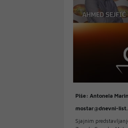
Piše: Antonela Mari
mostar@dnevni-list
Sjajnim predstavljanj