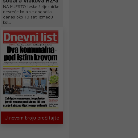
sudara vlakova HŽ-a
NA MJESTO teške željezničke
nesreće koja se dogodila
danas oko 10 sati između
kol...
U novom broju pročitajte