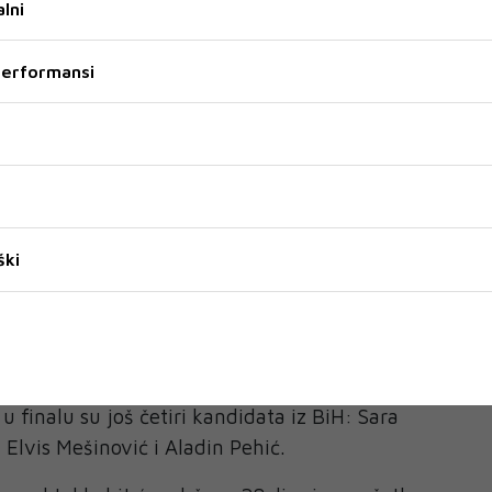
lni
će se uskoro emitirati. Uz pomoć mentora Đorđa
 sebe kako bih se pokazao u najboljem svjetlu“,
 performansi
 polufinala.
va i direktan ulazak u finale ostvario je i Ahmed
Viki Miljković, koji je oduševio žiri i publiku
smama „S prvom kišom“ od Ljube Aličića i „Od
a Begovića.
ški
iz Prozora, ali već devet godina živi u Mostaru,
drugi dom. Glazbom se bavi od malih nogu, a
tar ponovno dođe titula pobjednika Zvezda
 finalu su još četiri kandidata iz BiH: Sara
 Elvis Mešinović i Aladin Pehić.