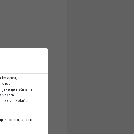
 kolačića, oni
 osnovnih
mijevanja načina na
 s vašom
je ovih kolačića
ijek omogućeno