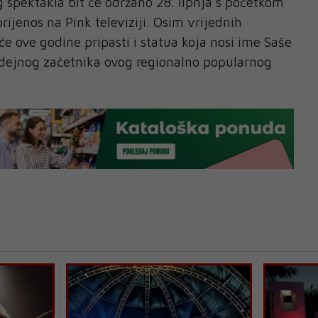
 spektakla bit će održano 28. lipnja s početkom
prijenos na Pink televiziji. Osim vrijednih
e ove godine pripasti i statua koja nosi ime Saše
idejnog začetnika ovog regionalno popularnog