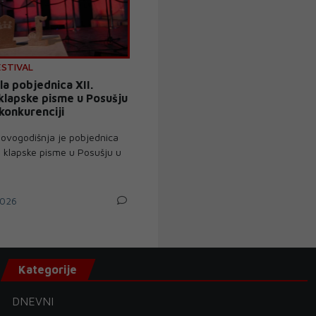
ESTIVAL
la pobjednica XII.
 klapske pisme u Posušju
konkurenciji
 ovogodišnja je pobjednica
la klapske pisme u Posušju u
026
Kategorije
DNEVNI