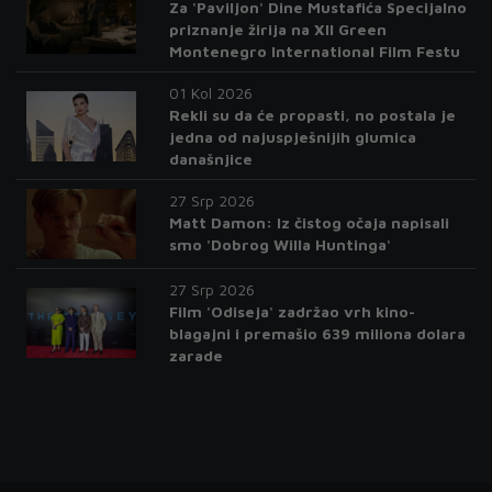
Za 'Paviljon' Dine Mustafića Specijalno
priznanje žirija na XII Green
Montenegro International Film Festu
01 Kol 2026
Rekli su da će propasti, no postala je
jedna od najuspješnijih glumica
današnjice
27 Srp 2026
Matt Damon: Iz čistog očaja napisali
smo 'Dobrog Willa Huntinga'
27 Srp 2026
Film 'Odiseja' zadržao vrh kino-
blagajni i premašio 639 miliona dolara
zarade