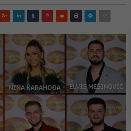
Google
LinkedIn
Tumblr
Pinterest
Reddit
Print
Telegram
Email
plus