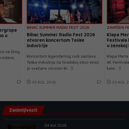
BIHAĆ SUMMER RADIO FEST 2026
ZAVRŠEN F
pergrupa
Bihać Summer Radio Fest 2026
Klapa Mer
no u
otvoren koncertom Teške
Festivala
industrije
u ženskoj 
ra sa šireg
Koncertom legendarnog rock sastava
Klapa Merla
rockere,
Teška industrija na Gradskoj otoci sinoć
XII. Festiva
je svečano otvoren Bi...
kate...
05 KOL 2026
03 KOL 2
Zanimljivosti
04 Kol 2026