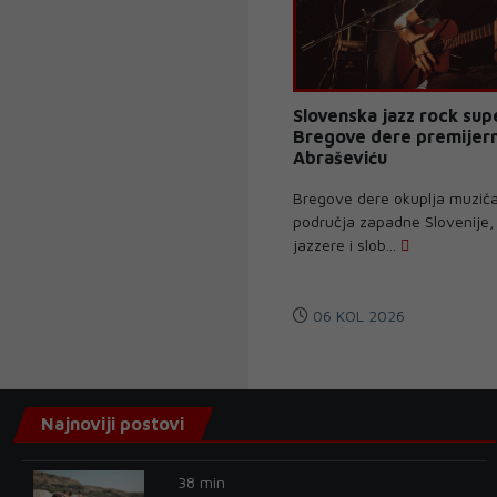
Slovenska jazz rock su
Bregove dere premijer
Abraševiću
Bregove dere okuplja muziča
područja zapadne Slovenije, 
jazzere i slob...
06 KOL 2026
Najnoviji postovi
38 min