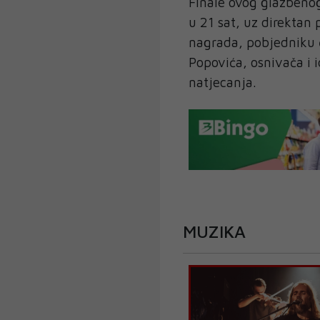
Finale ovog glazbenog
u 21 sat, uz direktan 
nagrada, pobjedniku ć
Popovića, osnivača i 
natjecanja.
MUZIKA