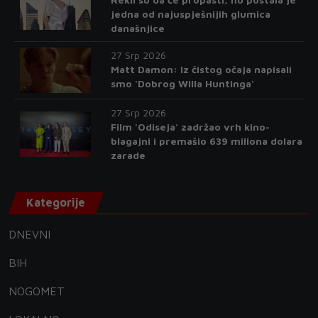
jedna od najuspješnijih glumica
današnjice
27 Srp 2026
Matt Damon: Iz čistog očaja napisali
smo 'Dobrog Willa Huntinga'
27 Srp 2026
Film 'Odiseja' zadržao vrh kino-
blagajni i premašio 639 miliona dolara
zarade
Kategorije
DNEVNI
BIH
NOGOMET