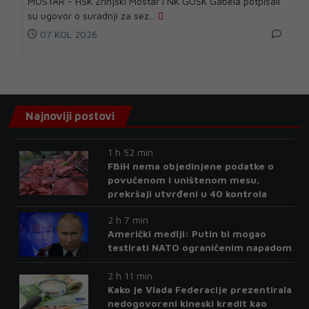
MOSTAR - HŠK Zrinjski Mostar i NK GOŠK Gabela potpisali
su ugovor o suradnji za sez...
07 KOL 2026
Najnoviji postovi
1 h 52 min
FBiH nema objedinjene podatke o
povučenom i uništenom mesu,
prekršaji utvrđeni u 40 kontrola
2 h 7 min
Američki mediji: Putin bi mogao
testirati NATO ograničenim napadom
2 h 11 min
Kako je Vlada Federacije prezentirala
nedogovoreni kineski kredit kao