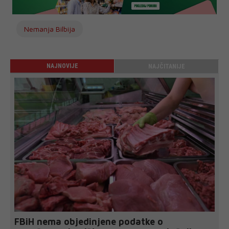
Nemanja Bilbija
NAJNOVIJE
NAJČITANIJE
FBiH nema objedinjene podatke o