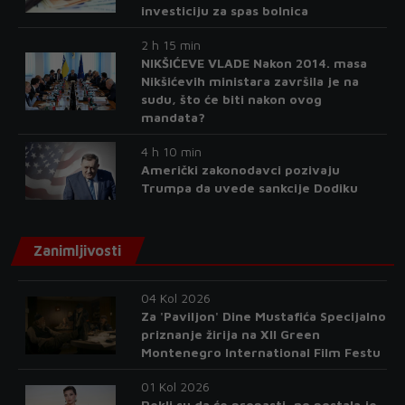
investiciju za spas bolnica
2 h 15 min
NIKŠIĆEVE VLADE Nakon 2014. masa
Nikšićevih ministara završila je na
sudu, što će biti nakon ovog
mandata?
4 h 10 min
Američki zakonodavci pozivaju
Trumpa da uvede sankcije Dodiku
Zanimljivosti
04 Kol 2026
Za 'Paviljon' Dine Mustafića Specijalno
priznanje žirija na XII Green
Montenegro International Film Festu
01 Kol 2026
Rekli su da će propasti, no postala je