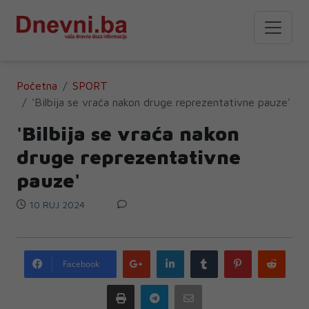
Početna
SPORT
'Bilbija se vraća nakon druge reprezentativne pauze'
'Bilbija se vraća nakon
druge reprezentativne
pauze'
10 RUJ 2024
Google
LinkedIn
Tumblr
Pinterest
Redd
Facebook
plus
Print
Telegram
Email