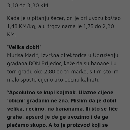
3,10 do 3,30 KM.
Kada je u pitanju šećer, on je pri uvozu koštao
1,48 KM/kg, a u trgovinama je 1,75 do 2,30
KM.
'Velika dobit'
Murisa Marić, izvršna direktorica u Udruženju
građana DON Prijedor, kaže da su banane i u
tom gradu oko 2,80 do tri marke, s tim što im
malo spuste cijenu ako počnu kalirati.
“
Apsolutno se kupi kajmak. Ulazne cijene
‘obični’ građanin ne zna. Mislim da je dobit
velika, recimo, na bananama. Ili što se tiče
graha, apsurd je da ga uvozimo i da ga
plaćamo skupo. A to je proizvod koji se