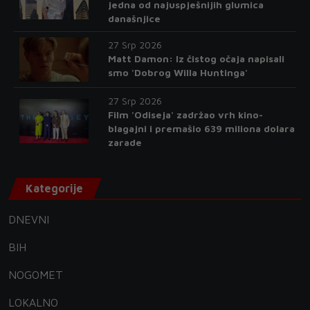
jedna od najuspješnijih glumica
današnjice
27 Srp 2026
Matt Damon: Iz čistog očaja napisali
smo 'Dobrog Willa Huntinga'
27 Srp 2026
Film 'Odiseja' zadržao vrh kino-
blagajni i premašio 639 miliona dolara
zarade
Kategorije
DNEVNI
BIH
NOGOMET
LOKALNO