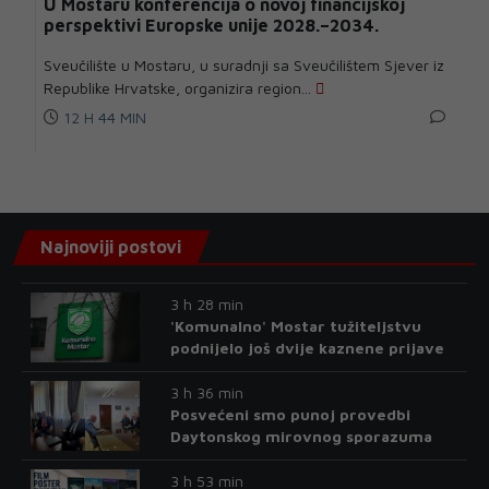
U Mostaru konferencija o novoj financijskoj
perspektivi Europske unije 2028.–2034.
Sveučilište u Mostaru, u suradnji sa Sveučilištem Sjever iz
Republike Hrvatske, organizira region...
12 H 44 MIN
Najnoviji postovi
3 h 28 min
'Komunalno' Mostar tužiteljstvu
podnijelo još dvije kaznene prijave
3 h 36 min
Posvećeni smo punoj provedbi
Daytonskog mirovnog sporazuma
3 h 53 min