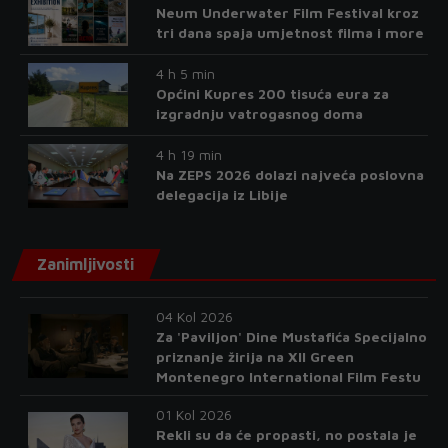
Neum Underwater Film Festival kroz
tri dana spaja umjetnost filma i more
4 h 5 min
Općini Kupres 200 tisuća eura za
izgradnju vatrogasnog doma
4 h 19 min
Na ZEPS 2026 dolazi najveća poslovna
delegacija iz Libije
Zanimljivosti
04 Kol 2026
Za 'Paviljon' Dine Mustafića Specijalno
priznanje žirija na XII Green
Montenegro International Film Festu
01 Kol 2026
Rekli su da će propasti, no postala je