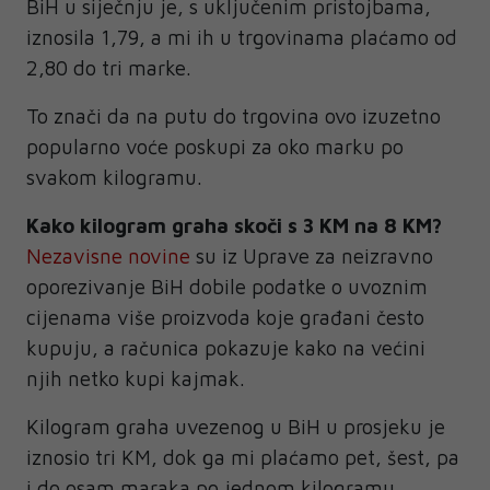
BiH u siječnju je, s uključenim pristojbama,
iznosila 1,79, a mi ih u trgovinama plaćamo od
2,80 do tri marke.
To znači da na putu do trgovina ovo izuzetno
popularno voće poskupi za oko marku po
svakom kilogramu.
Kako kilogram graha skoči s 3 KM na 8 KM?
Nezavisne novine
su iz Uprave za neizravno
oporezivanje BiH dobile podatke o uvoznim
cijenama više proizvoda koje građani često
kupuju, a računica pokazuje kako na većini
njih netko kupi kajmak.
Kilogram graha uvezenog u BiH u prosjeku je
iznosio tri KM, dok ga mi plaćamo pet, šest, pa
i do osam maraka po jednom kilogramu.