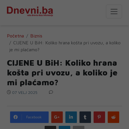
Početna
Biznis
CIJENE U BiH: Koliko hrana košta pri uvozu, a koliko
je mi plaćamo?
CIJENE U BiH: Koliko hrana
košta pri uvozu, a koliko je
mi plaćamo?
07 VELJ 2025
Google
LinkedIn
Tumblr
Pinterest
Redd
Facebook
plus