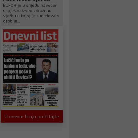
EUFOR je u srijedu navečer
uspješno izveo združenu
vježbu u kojoj je sudjelovalo
osoblje...
U novom broju pročitajte