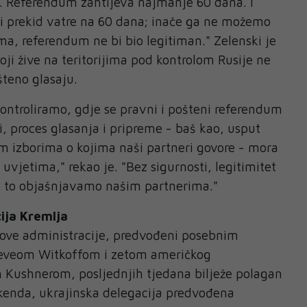
m. Referendum zahtijeva najmanje 60 dana. I
i prekid vatre na 60 dana; inače ga ne možemo
ima, referendum ne bi bio legitiman." Zelenski je
oji žive na teritorijima pod kontrolom Rusije ne
teno glasaju.
i kontroliramo, gdje se pravni i pošteni referendum
, proces glasanja i pripreme - baš kao, usput
im izborima o kojima naši partneri govore - mora
 uvjetima," rekao je. "Bez sigurnosti, legitimitet
ve to objašnjavamo našim partnerima."
ija Kremlja
ove administracije, predvođeni posebnim
teveom Witkoffom i zetom američkog
 Kushnerom, posljednjih tjedana bilježe polagan
kenda, ukrajinska delegacija predvođena