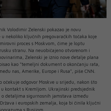
ik Volodimir Zelenski pokazao je novu
u nekoliko ključnih pregovaračkih točaka koje
i mirovni proces s Moskvom, čime je loptu
 rusku stranu. Na neuobičajeno otvorenom i
ovinarima, Zelenski je iznio nove detalje plana
opisao kao "temeljni dokument o okončanju rata,
među nas, Amerike, Europe i Rusa", piše CNN.
o očekuje odgovor Moskve u srijedu, nakon što
 u kontakt s Kremljom. Ukrajinski predsjednik
o o detaljima sigurnosnih jamstava između
Država i europskih zemalja, koja bi činila ključni
sporazuma s Rusijom.