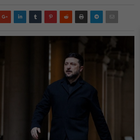
Google
LinkedIn
Tumblr
Pinterest
Reddit
Print
Telegram
Email
plus