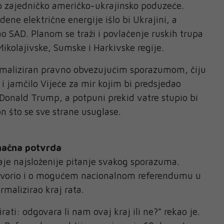
o zajedničko američko-ukrajinsko poduzeće.
ene električne energije išlo bi Ukrajini, a
ao SAD. Planom se traži i povlačenje ruskih trupa
Mikolajivske, Sumske i Harkivske regije.
formaliziran pravno obvezujućim sporazumom, čiju
 i jamčilo Vijeće za mir kojim bi predsjedao
Donald Trump, a potpuni prekid vatre stupio bi
 što se sve strane usuglase.
načna potvrda
taje najsloženije pitanje svakog sporazuma.
govorio i o mogućem nacionalnom referendumu u
rmalizirao kraj rata.
rati: odgovara li nam ovaj kraj ili ne?" rekao je.