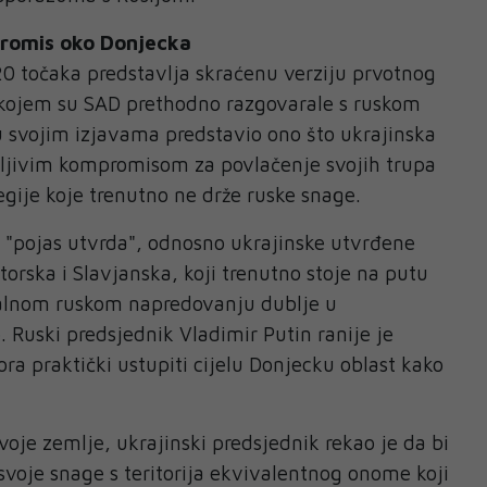
promis oko Donjecka
0 točaka predstavlja skraćenu verziju prvotnog
 kojem su SAD prethodno razgovarale s ruskom
u svojim izjavama predstavio ono što ukrajinska
tljivim kompromisom za povlačenje svojih trupa
egije koje trenutno ne drže ruske snage.
 "pojas utvrda", odnosno ukrajinske utvrđene
rska i Slavjanska, koji trenutno stoje na putu
alnom ruskom napredovanju dublje u
. Ruski predsjednik Vladimir Putin ranije je
ra praktički ustupiti cijelu Donjecku oblast kako
voje zemlje, ukrajinski predsjednik rekao je da bi
svoje snage s teritorija ekvivalentnog onome koji