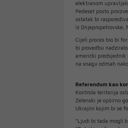
elektranom upravljal
Pedeset posto proizved
ostatak bi raspoređiv
iz Dnjepropetrovske, 
Cijeli proces bio bi 
bi provedbu nadziralo
američki predsjednik 
na snagu odmah nakon
Referendum kao ko
Kontrola teritorija os
Zelenski je opširno 
Ukrajini kojim bi se fo
"Ljudi bi tada mogli bi