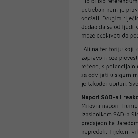
"To bi bio referendu
potreban nam je prav
održati. Drugim riječ
dodao da se od ljudi k
može očekivati da poš
"Ali na teritoriju koj
zapravo može provesti
rečeno, s potencijaln
se odvijati u sigurnim
je također upitan. S
Napori SAD-a i reakc
Mirovni napori Trump
izaslanikom SAD-a S
predsjednika Jaredom
napredak. Tijekom vi