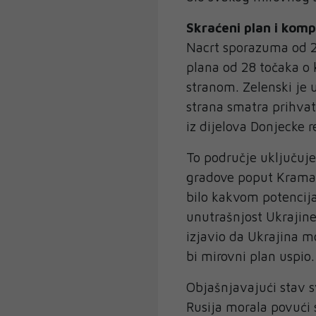
Skraćeni plan i kom
Nacrt sporazuma od 2
plana od 28 točaka o
stranom. Zelenski je 
strana smatra prihva
iz dijelova Donjecke r
To područje uključuje
gradove poput Kramato
bilo kakvom potencij
unutrašnjost Ukrajine
izjavio da Ukrajina mo
bi mirovni plan uspio.
Objašnjavajući stav s
Rusija morala povući 