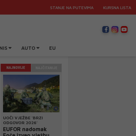
STANJE NA PUTEVIMA
KURSNA LISTA
NIS
AUTO
EU
NAJNOVIJE
NAJČITANIJE
UOČI VJEŽBE 'BRZI
ODGOVOR 2026'
EUFOR nadomak
Foče izveo vježbu