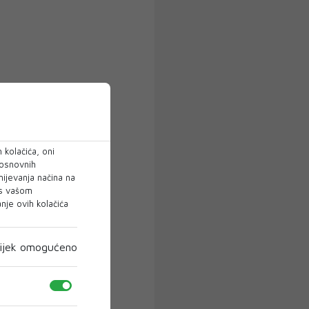
 kolačića, oni
 osnovnih
mijevanja načina na
 s vašom
je ovih kolačića
ijek omogućeno