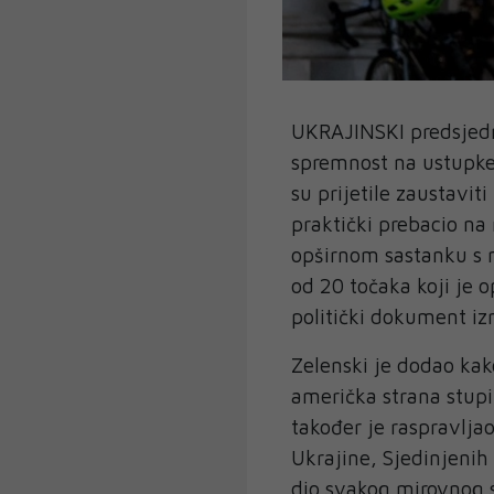
UKRAJINSKI predsjedn
spremnost na ustupke 
su prijetile zaustavit
praktički prebacio na
opširnom sastanku s n
od 20 točaka koji je 
politički dokument iz
Zelenski je dodao kak
američka strana stupi
također je raspravlja
Ukrajine, Sjedinjenih 
dio svakog mirovnog 