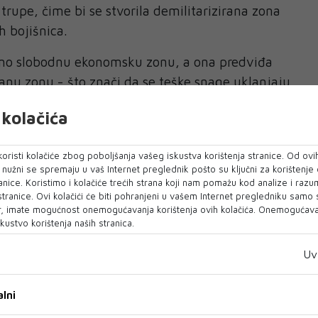
 trupe, čime bi se stvorila demilitarizirana zona
h bojišnica.
mo slobodnu ekonomsku zonu, a ona predviđa
ranu zonu - što znači da se teške snage uklanjaju
daljenost, na primjer, iznosi 40 kilometara (moglo
kolačića
 kilometara) - tada, ako su ova dva grada,
sk, naša slobodna ekonomska zona, Rusi bi morali
oristi kolačiće zbog poboljšanja vašeg iskustva korištenja stranice. Od ovih
kladu s tim za pet, 10 ili 40 kilometara," rekao je
o nužni se spremaju u vaš Internet preglednik pošto su ključni za korištenje
anice. Koristimo i kolačiće trećih strana koji nam pomažu kod analize i razu
 stranice. Ovi kolačići će biti pohranjeni u vašem Internet pregledniku samo
, imate mogućnost onemogućavanja korištenja ovih kolačića. Onemogućavan
kustvo korištenja naših stranica.
adne, SAD i Europa će odgovoriti
 točkama nacrta plana koje je Zelenski iznio,
Uv
e izmjene Kijeva, nalaze se potvrda suvereniteta
 nenapadanju između Rusije i Ukrajine, kao i
lni
ja bi Ukrajini pružili SAD, NATO i europske