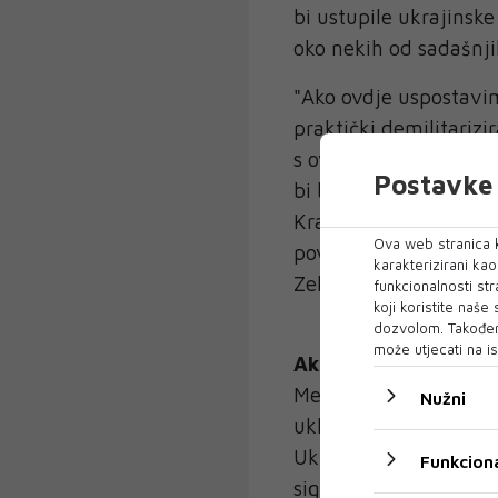
bi ustupile ukrajinske
oko nekih od sadašnji
"Ako ovdje uspostavi
praktički demilitarizi
s ovog područja - i u
Postavke 
bi biti pet, 10 ili 40
Kramatorsk i Slavjan
Ova web stranica k
povući svoje trupe u s
karakterizirani ka
Zelenski.
funkcionalnosti str
koji koristite naše
dozvolom. Također
može utjecati na is
Ako Rusija opet nap
Među ostalim ključnim
Nužni
uključujući predložen
Ukrajine i sporazum o
Funkciona
sigurnosna jamstva ko