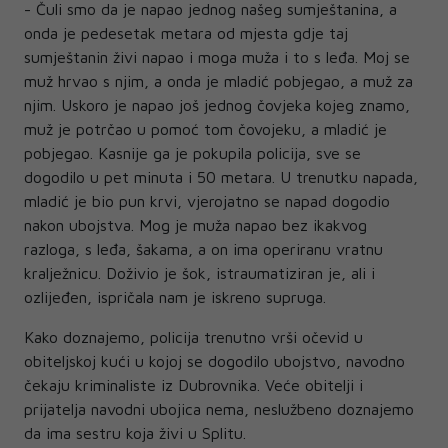
- Čuli smo da je napao jednog našeg sumještanina, a
onda je pedesetak metara od mjesta gdje taj
sumještanin živi napao i moga muža i to s leđa. Moj se
muž hrvao s njim, a onda je mladić pobjegao, a muž za
njim. Uskoro je napao još jednog čovjeka kojeg znamo,
muž je potrčao u pomoć tom čovojeku, a mladić je
pobjegao. Kasnije ga je pokupila policija, sve se
dogodilo u pet minuta i 50 metara. U trenutku napada,
mladić je bio pun krvi, vjerojatno se napad dogodio
nakon ubojstva. Mog je muža napao bez ikakvog
razloga, s leđa, šakama, a on ima operiranu vratnu
kralježnicu. Doživio je šok, istraumatiziran je, ali i
ozlijeđen, ispričala nam je iskreno supruga.
Kako doznajemo, policija trenutno vrši očevid u
obiteljskoj kući u kojoj se dogodilo ubojstvo, navodno
čekaju kriminaliste iz Dubrovnika. Veće obitelji i
prijatelja navodni ubojica nema, neslužbeno doznajemo
da ima sestru koja živi u Splitu.