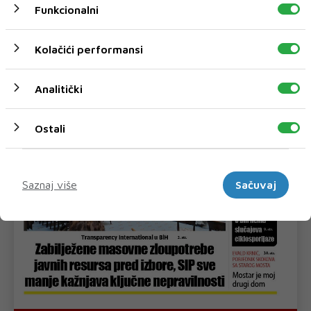
Funkcionalni
Kolačići performansi
Analitički
Ostali
Marketinški
Saznaj više
Sačuvaj