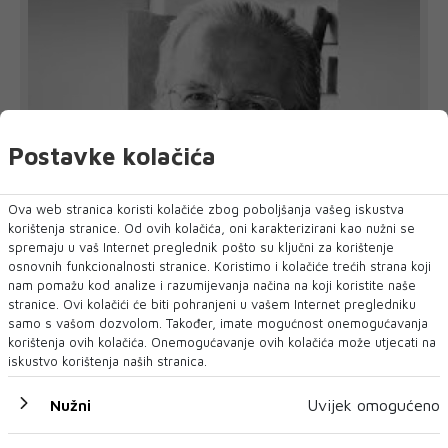
Postavke kolačića
Ova web stranica koristi kolačiće zbog poboljšanja vašeg iskustva
korištenja stranice. Od ovih kolačića, oni karakterizirani kao nužni se
spremaju u vaš Internet preglednik pošto su ključni za korištenje
Preminuo ugledni mostarski kardiokirurg
osnovnih funkcionalnosti stranice. Koristimo i kolačiće trećih strana koji
nam pomažu kod analize i razumijevanja načina na koji koristite naše
Sead Mulahasanović
stranice. Ovi kolačići će biti pohranjeni u vašem Internet pregledniku
oliklinika Arbor Vitae Dr. Sarić oprostila se od prim. dr. Seada
samo s vašom dozvolom. Također, imate mogućnost onemogućavanja
Mulahasanovića, ugledno...
korištenja ovih kolačića. Onemogućavanje ovih kolačića može utjecati na
iskustvo korištenja naših stranica.
Nužni
Uvijek omogućeno