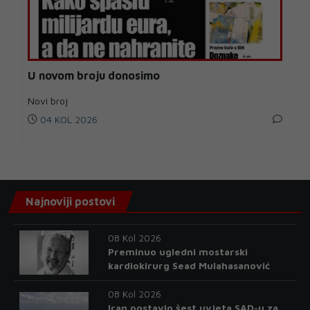
U novom broju donosimo
Novi broj
04 KOL 2026
Najnoviji postovi
08 Kol 2026
Preminuo ugledni mostarski
kardiokirurg Sead Mulahasanović
08 Kol 2026
Iran postavio šest uvjeta SAD-u za