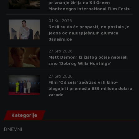
priznanje žirija na XII Green
Montenegro International Film Festu
01 Kol 2026
Rekli su da će propasti, no postala je
jedna od najuspješnijih glumica
današnjice
27 Srp 2026
Matt Damon: Iz čistog očaja napisali
smo 'Dobrog Willa Huntinga'
27 Srp 2026
Film 'Odiseja' zadržao vrh kino-
blagajni i premašio 639 miliona dolara
zarade
Kategorije
DNEVNI