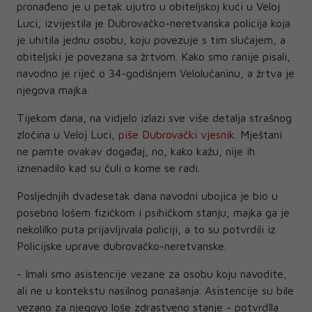
pronađeno je u petak ujutro u obiteljskoj kući u Veloj
Luci, izvijestila je Dubrovačko-neretvanska policija koja
je uhitila jednu osobu, koju povezuje s tim slučajem, a
obiteljski je povezana sa žrtvom. Kako smo ranije pisali,
navodno je riječ o 34-godišnjem Velolučaninu, a žrtva je
njegova majka.
Tijekom dana, na vidjelo izlazi sve više detalja strašnog
zločina u Veloj Luci,
piše Dubrovački vjesnik
. Mještani
ne pamte ovakav događaj, no, kako kažu, nije ih
iznenadilo kad su čuli o kome se radi.
Posljednjih dvadesetak dana navodni ubojica je bio u
posebno lošem fizičkom i psihičkom stanju, majka ga je
nekolilko puta prijavljivala policiji, a to su potvrdili iz
Policijske uprave dubrovačko-neretvanske.
- Imali smo asistencije vezane za osobu koju navodite,
ali ne u kontekstu nasilnog ponašanja. Asistencije su bile
vezano za njegovo loše zdrastveno stanje - potvrdIla