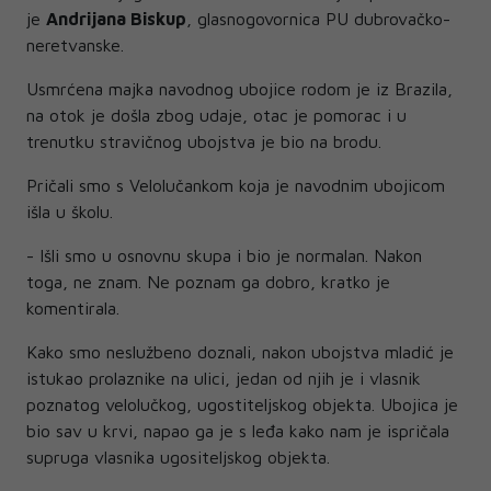
je
Andrijana Biskup
, glasnogovornica PU dubrovačko-
neretvanske.
Usmrćena majka navodnog ubojice rodom je iz Brazila,
na otok je došla zbog udaje, otac je pomorac i u
trenutku stravičnog ubojstva je bio na brodu.
Pričali smo s Velolučankom koja je navodnim ubojicom
išla u školu.
- Išli smo u osnovnu skupa i bio je normalan. Nakon
toga, ne znam. Ne poznam ga dobro, kratko je
komentirala.
Kako smo neslužbeno doznali, nakon ubojstva mladić je
istukao prolaznike na ulici, jedan od njih je i vlasnik
poznatog velolučkog, ugostiteljskog objekta. Ubojica je
bio sav u krvi, napao ga je s leđa kako nam je ispričala
supruga vlasnika ugositeljskog objekta.