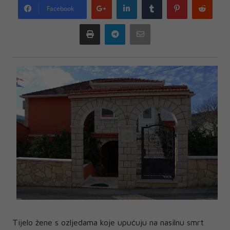
Google
LinkedIn
Tumblr
Pinterest
Redd
Facebook
plus
Print
Telegram
Email
Tijelo žene s ozljedama koje upućuju na nasilnu smrt