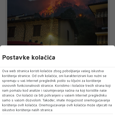
Veliki požar kod poznatog i najvećeg jezera
Postavke kolačića
u Italiji. Evakuirano preko 200 ljudi
VELIKI šumski požar izbio je na zapadnoj obali Gardskog
jezera u Italiji, a lokal...
Ova web stranica koristi kolačiće zbog poboljšanja vašeg iskustva
korištenja stranice. Od ovih kolačića, oni karakterizirani kao nužni se
spremaju u vaš Internet preglednik pošto su ključni za korištenje
osnovnih funkcionalnosti stranice. Koristimo i kolačiće trećih strana koji
nam pomažu kod analize i razumijevanja načina na koji koristite naše
stranice. Ovi kolačići će biti pohranjeni u vašem Internet pregledniku
samo s vašom dozvolom. Također, imate mogućnost onemogućavanja
korištenja ovih kolačića. Onemogućavanje ovih kolačića može utjecati na
iskustvo korištenja naših stranica.