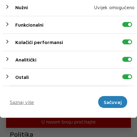
Nužni
Uvijek omogućeno
Funkcionalni
Kolačići performansi
Analitički
Ostali
Marketinški
Saznaj više
Sačuvaj
U novom broju pročitajte
Politika