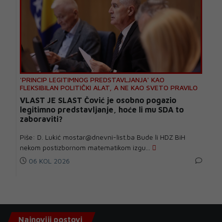
'PRINCIP LEGITIMNOG PREDSTAVLJANJA' KAO
FLEKSIBILAN POLITIČKI ALAT, A NE KAO SVETO PRAVILO
VLAST JE SLAST Čović je osobno pogazio
legitimno predstavljanje, hoće li mu SDA to
zaboraviti?
Piše: D. Lukić mostar@dnevni-list.ba Bude li HDZ BiH
nekom postizbornom matematikom izgu...
06 KOL 2026
Najnoviji postovi