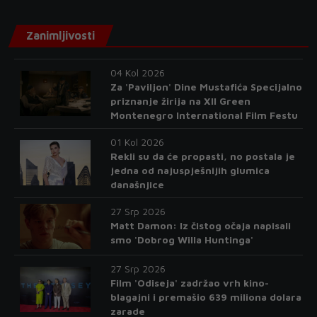
Zanimljivosti
04 Kol 2026
Za 'Paviljon' Dine Mustafića Specijalno
priznanje žirija na XII Green
Montenegro International Film Festu
01 Kol 2026
Rekli su da će propasti, no postala je
jedna od najuspješnijih glumica
današnjice
27 Srp 2026
Matt Damon: Iz čistog očaja napisali
smo 'Dobrog Willa Huntinga'
27 Srp 2026
Film 'Odiseja' zadržao vrh kino-
blagajni i premašio 639 miliona dolara
zarade