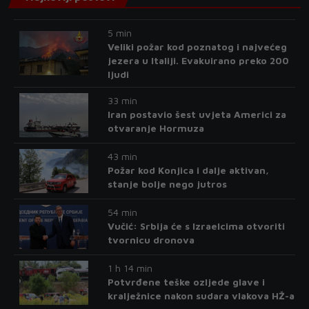
5 min
Veliki požar kod poznatog i najvećeg
jezera u Italiji. Evakuirano preko 200
ljudi
33 min
Iran postavio šest uvjeta Americi za
otvaranje Hormuza
43 min
Požar kod Konjica i dalje aktivan,
stanje bolje nego jutros
54 min
Vučić: Srbija će s Izraelcima otvoriti
tvornicu dronova
1 h 14 min
Potvrđene teške ozljede glave i
kralježnice nakon sudara vlakova HŽ-a