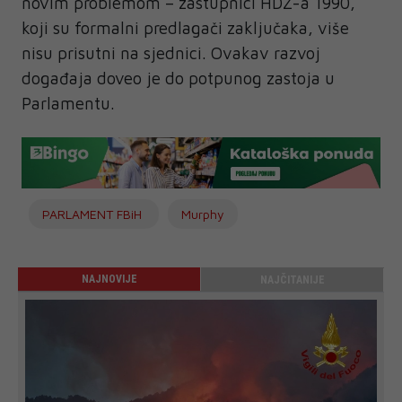
novim problemom – zastupnici HDZ-a 1990,
koji su formalni predlagači zaključaka, više
nisu prisutni na sjednici. Ovakav razvoj
događaja doveo je do potpunog zastoja u
Parlamentu.
PARLAMENT FBiH
Murphy
NAJNOVIJE
NAJČITANIJE