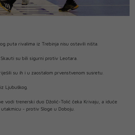
g puta rivalima iz Trebinja nisu ostavili ništa.
Skauti su bili sigurni protiv Leotara.
iješili su ih i u zaostalom prvenstvenom susretu.
iz Ljubuškog.
e vodi trenerski duo Džolić-Tolić čeka Krivaju, a iduće
u utakmicu - protiv Sloge u Doboju.