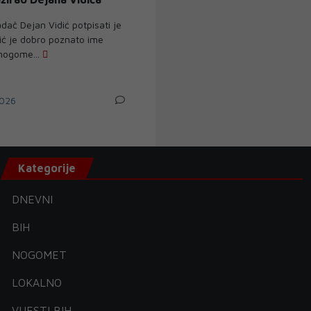
dač Dejan Vidić potpisati je
dić je dobro poznato ime
 nogome...
026
Kategorije
DNEVNI
BIH
NOGOMET
LOKALNO
VIJESTI BIH