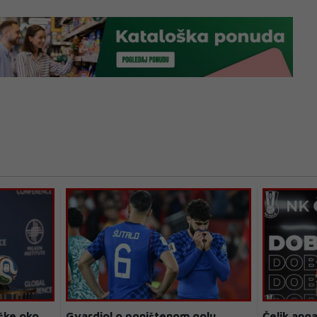
ške oko
Gvardiol o poništenom golu
Čelik anga