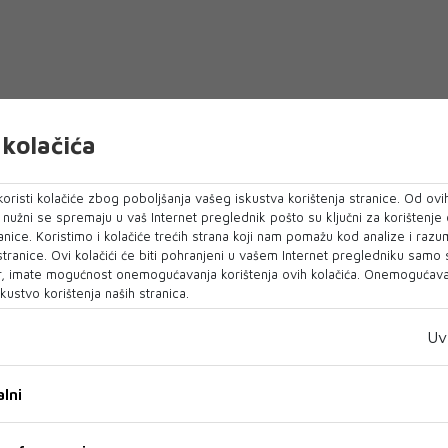
kolačića
oristi kolačiće zbog poboljšanja vašeg iskustva korištenja stranice. Od ovih
o nužni se spremaju u vaš Internet preglednik pošto su ključni za korištenje
anice. Koristimo i kolačiće trećih strana koji nam pomažu kod analize i razu
 stranice. Ovi kolačići će biti pohranjeni u vašem Internet pregledniku samo
, imate mogućnost onemogućavanja korištenja ovih kolačića. Onemogućavan
kustvo korištenja naših stranica.
Uv
lni