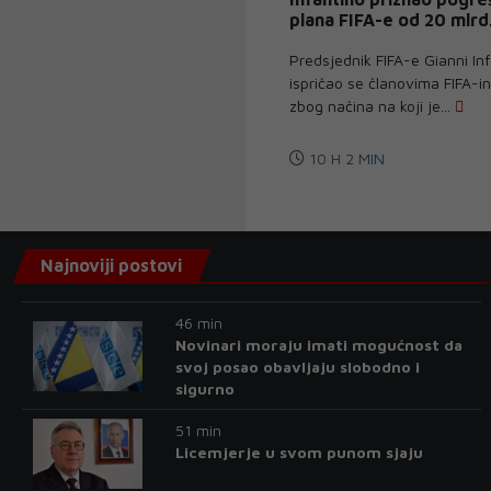
plana FIFA-e od 20 mlrd
Predsjednik FIFA-e Gianni In
ispričao se članovima FIFA-i
zbog načina na koji je...
10 H 2 MIN
Najnoviji postovi
46 min
Novinari moraju imati mogućnost da
svoj posao obavljaju slobodno i
sigurno
51 min
Licemjerje u svom punom sjaju