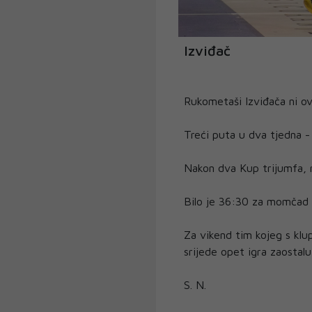
Izviđač
Rukometaši Izviđača ni ovo
Treći puta u dva tjedna - 
Nakon dva Kup trijumfa, r
Bilo je 36:30 za momčad 
Za vikend tim kojeg s klup
srijede opet igra zaostal
S. N.