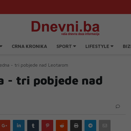
CRNA KRONIKA
SPORT
LIFESTYLE
BIZ
edna - tri pobjede nad Leotarom
 - tri pobjede nad
Google
LinkedIn
Tumblr
Pinterest
Reddit
Print
Telegram
Email
plus