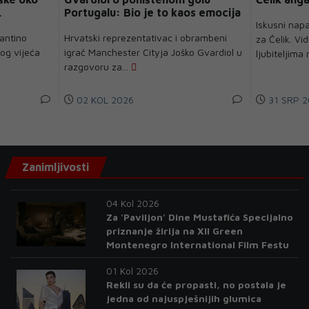
.
Portugalu: Bio je to kaos emocija
Iskusni napa
fantino
Hrvatski reprezentativac i obrambeni
za Čelik. Vi
nog vijeća
igrač Manchester Cityja Joško Gvardiol u
ljubiteljima
razgovoru za...
02 KOL 2026
31 SRP 2
Zanimljivosti
04 Kol 2026
Za 'Paviljon' Dine Mustafića Specijalno
priznanje žirija na XII Green
Montenegro International Film Festu
01 Kol 2026
Rekli su da će propasti, no postala je
jedna od najuspješnijih glumica