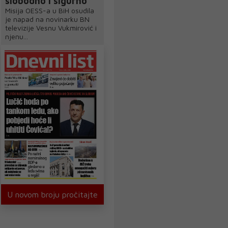
slobodno i sigurno
Misija OESS-a u BiH osudila
je napad na novinarku BN
televizije Vesnu Vukmirović i
njenu...
U novom broju pročitajte