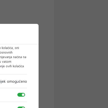
 kolačića, oni
 osnovnih
mijevanja načina na
 s vašom
je ovih kolačića
ijek omogućeno