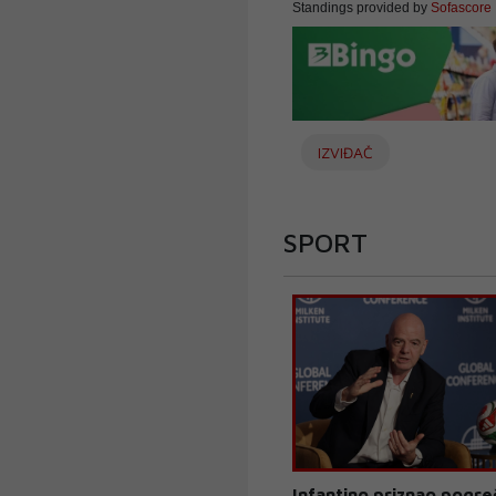
Standings provided by
Sofascore
IZVIĐAČ
SPORT
Infantino priznao pogre