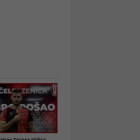
žirao Dejana Vidića