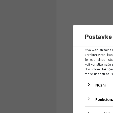
Postavke 
Ova web stranica k
karakterizirani ka
funkcionalnosti str
koji koristite naše
dozvolom. Također
može utjecati na is
Nužni
Funkciona