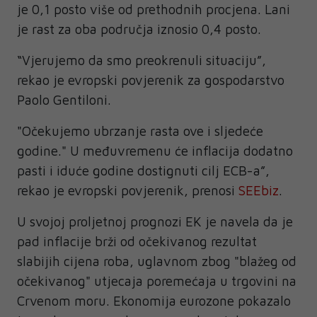
je 0,1 posto više od prethodnih procjena. Lani
je rast za oba područja iznosio 0,4 posto.
“Vjerujemo da smo preokrenuli situaciju”,
rekao je evropski povjerenik za gospodarstvo
Paolo Gentiloni.
"Očekujemo ubrzanje rasta ove i sljedeće
godine." U međuvremenu će inflacija dodatno
pasti i iduće godine dostignuti cilj ECB-a”,
rekao je evropski povjerenik, prenosi
SEEbiz
.
U svojoj proljetnoj prognozi EK je navela da je
pad inflacije brži od očekivanog rezultat
slabijih cijena roba, uglavnom zbog "blažeg od
očekivanog" utjecaja poremećaja u trgovini na
Crvenom moru. Ekonomija eurozone pokazalo