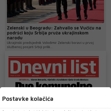
Zelenski u Beogradu: Zahvalio se Vučiću na
podršci koju Srbija pruža ukrajinskom
narodu
Ukrajinski predsjednik Volodimir Zelenski boravi u prvoj
službenoj posjeti Srbiji prilik...
Postavke kolačića