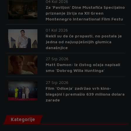
04 Kol 2026
Za 'Paviljon' Dine Mustafića Specijalno
priznanje žirija na XII Green
Montenegro International Film Festu
01 Kol 2026
Rekli su da će propasti, no postala je
jedna od najuspješnijih glumica
današnjice
27 Srp 2026
Matt Damon: Iz čistog očaja napisali
smo 'Dobrog Willa Huntinga'
27 Srp 2026
Film 'Odiseja' zadržao vrh kino-
blagajni i premašio 639 miliona dolara
zarade
Kategorije