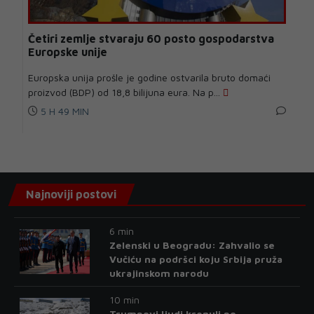
Četiri zemlje stvaraju 60 posto gospodarstva
Europske unije
Europska unija prošle je godine ostvarila bruto domaći
proizvod (BDP) od 18,8 bilijuna eura. Na p...
5 H 49 MIN
Najnoviji postovi
6 min
Zelenski u Beogradu: Zahvalio se
Vučiću na podršci koju Srbija pruža
ukrajinskom narodu
10 min
Trumpovi ljudi krenuli po