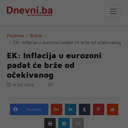
Početna
Biznis
EK: Inflacija u eurozoni padat će brže od očekivanog
EK: Inflacija u eurozoni
padat će brže od
očekivanog
16 SVI 2024
Google
LinkedIn
Tumblr
Pinterest
Redd
Facebook
plus
Print
Telegram
Email