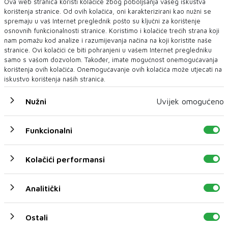
Ova web stranica koristi kolačiće zbog poboljšanja vašeg iskustva
korištenja stranice. Od ovih kolačića, oni karakterizirani kao nužni se
spremaju u vaš Internet preglednik pošto su ključni za korištenje
osnovnih funkcionalnosti stranice. Koristimo i kolačiće trećih strana koji
nam pomažu kod analize i razumijevanja načina na koji koristite naše
stranice. Ovi kolačići će biti pohranjeni u vašem Internet pregledniku
samo s vašom dozvolom. Također, imate mogućnost onemogućavanja
korištenja ovih kolačića. Onemogućavanje ovih kolačića može utjecati na
iskustvo korištenja naših stranica.
Nužni
Uvijek omogućeno
Funkcionalni
Kolačići performansi
U novom broju pročitajte
Biznis
Analitički
Ostali