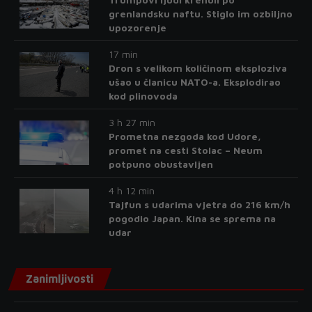
grenlandsku naftu. Stiglo im ozbiljno
upozorenje
17 min
Dron s velikom količinom eksploziva
ušao u članicu NATO-a. Eksplodirao
kod plinovoda
3 h 27 min
Prometna nezgoda kod Udore,
promet na cesti Stolac – Neum
potpuno obustavljen
4 h 12 min
Tajfun s udarima vjetra do 216 km/h
pogodio Japan. Kina se sprema na
udar
Zanimljivosti