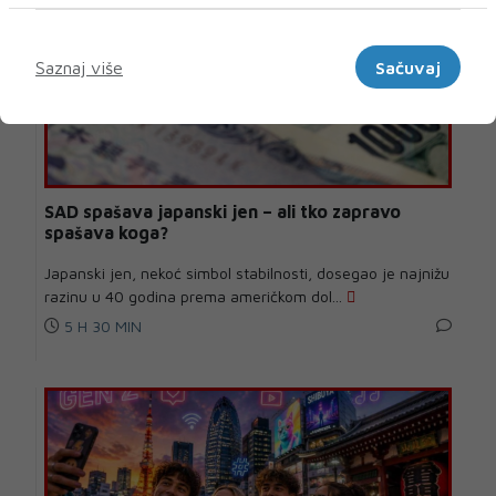
Marketinški
Saznaj više
Sačuvaj
SAD spašava japanski jen – ali tko zapravo
spašava koga?
Japanski jen, nekoć simbol stabilnosti, dosegao je najnižu
razinu u 40 godina prema američkom dol...
5 H 30 MIN