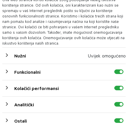
korištenja stranice. Od ovih kolačića, oni karakterizirani kao nužni se
spremaju u vaš Internet preglednik pošto su ključni za korištenje
osnovnih funkcionalnosti stranice. Koristimo i kolačiće trećih strana koji
nam pomažu kod analize i razumijevanja načina na koji koristite naše
stranice. Ovi kolačići će biti pohranjeni u vašem Internet pregledniku
samo s vašom dozvolom. Također, imate mogućnost onemogućavanja
UOČI VJEŽBE 'BRZI ODGOVOR 2026'
korištenja ovih kolačića. Onemogućavanje ovih kolačića može utjecati na
EUFOR nadomak Foče izveo vježbu
iskustvo korištenja naših stranica.
EUFOR je u srijedu navečer uspješno izveo združenu vježbu
u kojoj je sudjelovalo osoblje...
Nužni
Uvijek omogućeno
Funkcionalni
Kolačići performansi
Analitički
Ostali