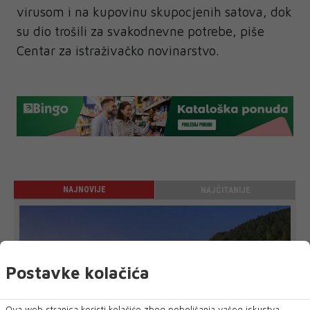
virusom i na kupovinu skupocjenih satova, dok
su dio trošili za svakodnevne potrebe, piše
Centar za istraživačko novinarstvo.
NAJNOVIJE
NAJČITANIJE
Postavke kolačića
Ova web stranica koristi kolačiće zbog poboljšanja vašeg iskustva