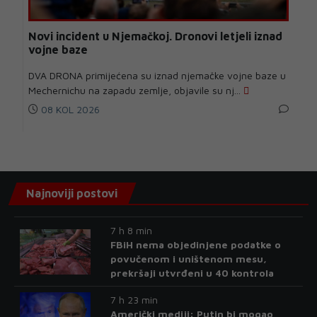
Novi incident u Njemačkoj. Dronovi letjeli iznad
vojne baze
DVA DRONA primijećena su iznad njemačke vojne baze u
Mechernichu na zapadu zemlje, objavile su nj...
08 KOL 2026
Najnoviji postovi
7 h 8 min
FBiH nema objedinjene podatke o
povučenom i uništenom mesu,
prekršaji utvrđeni u 40 kontrola
7 h 23 min
Američki mediji: Putin bi mogao