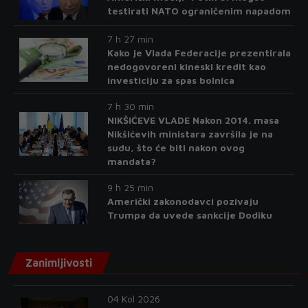
testirati NATO ograničenim napadom
7 h 27 min
Kako je Vlada Federacije prezentirala
nedogovoreni kineski kredit kao
investiciju za spas bolnica
7 h 30 min
NIKŠIĆEVE VLADE Nakon 2014. masa
Nikšićevih ministara završila je na
sudu, što će biti nakon ovog
mandata?
9 h 25 min
Američki zakonodavci pozivaju
Trumpa da uvede sankcije Dodiku
Zanimljivosti
04 Kol 2026