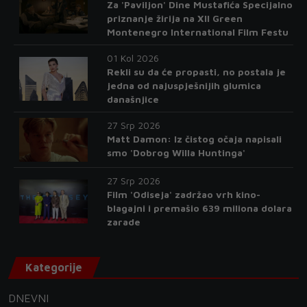
Za 'Paviljon' Dine Mustafića Specijalno
priznanje žirija na XII Green
Montenegro International Film Festu
01 Kol 2026
Rekli su da će propasti, no postala je
jedna od najuspješnijih glumica
današnjice
27 Srp 2026
Matt Damon: Iz čistog očaja napisali
smo 'Dobrog Willa Huntinga'
27 Srp 2026
Film 'Odiseja' zadržao vrh kino-
blagajni i premašio 639 miliona dolara
zarade
Kategorije
DNEVNI