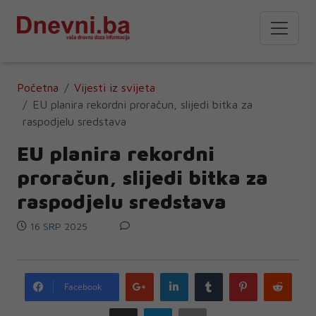
Početna
Vijesti iz svijeta
EU planira rekordni proračun, slijedi bitka za
raspodjelu sredstava
EU planira rekordni
proračun, slijedi bitka za
raspodjelu sredstava
16 SRP 2025
Google
LinkedIn
Tumblr
Pinterest
Redd
Facebook
plus