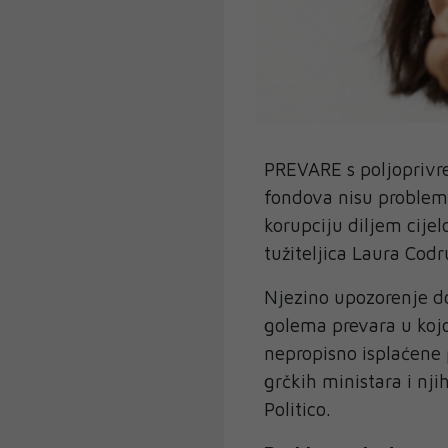
PREVARE s poljoprivr
fondova nisu problem 
korupciju diljem cije
tužiteljica Laura Codr
Njezino upozorenje do
golema prevara u kojo
nepropisno isplaćene 
grčkih ministara i nj
Politico.