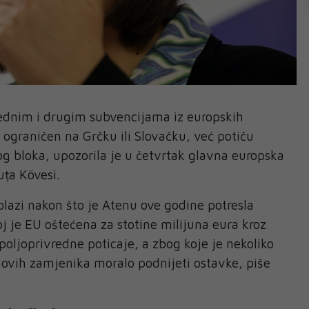
ednim i drugim subvencijama iz europskih
ograničen na Grčku ili Slovačku, već potiču
log bloka, upozorila je u četvrtak glavna europska
uța Kövesi.
lazi nakon što je Atenu ove godine potresla
j je EU oštećena za stotine milijuna eura kroz
poljoprivredne poticaje, a zbog koje je nekoliko
ihovih zamjenika moralo podnijeti ostavke, piše