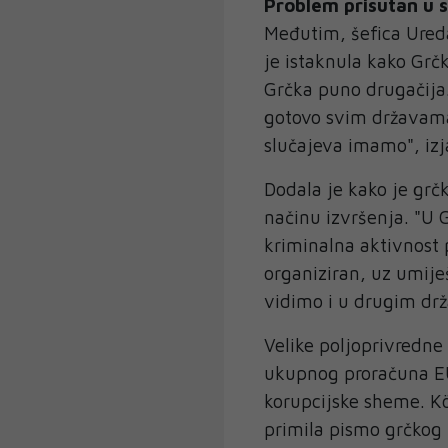
Problem prisutan u 
Međutim, šefica Ureda
je istaknula kako Grčk
Grčka puno drugačija.
gotovo svim državama 
slučajeva imamo", izj
Dodala je kako je grč
načinu izvršenja. "U G
kriminalna aktivnost 
organiziran, uz umije
vidimo i u drugim drž
Velike poljoprivredne
ukupnog proračuna EU
korupcijske sheme. Köv
primila pismo grčkog 