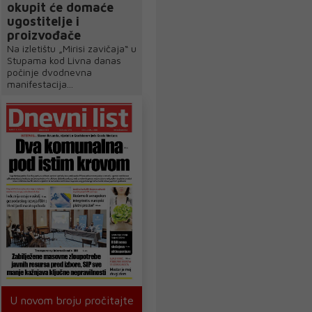
okupit će domaće
ugostitelje i
proizvođače
Na izletištu „Mirisi zavičaja“ u
Stupama kod Livna danas
počinje dvodnevna
manifestacija...
U novom broju pročitajte