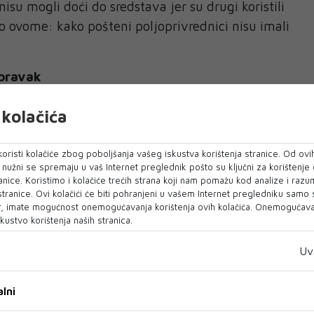
nisu mogli doći do sredstava jer su drugi koristili
 ovome: kako pošteni poljoprivrednici nisu imali
poravak
a kriminalaca postao je Mehanizam za oporavak i
kolačića
jen nakon pandemije koronavirusa za pomoć
 članica. Ured europskog javnog tužitelja
otine slučajeva povezanih upravo s tim fondom.
oristi kolačiće zbog poboljšanja vašeg iskustva korištenja stranice. Od ovih
o nužni se spremaju u vaš Internet preglednik pošto su ključni za korištenje
anice. Koristimo i kolačiće trećih strana koji nam pomažu kod analize i razu
tva Mehanizma za oporavak i otpornost.
 stranice. Ovi kolačići će biti pohranjeni u vašem Internet pregledniku samo
 kriminal je preusmjerio pažnju na to jer tamo
, imate mogućnost onemogućavanja korištenja ovih kolačića. Onemogućavan
kustvo korištenja naših stranica.
je Kövesi za Politico.
Uv
romijenila"
ureda u Pireju, najvećoj grčkoj luci, okružena
lni
h kontejnera s kineskom robom, Kövesi je poslala