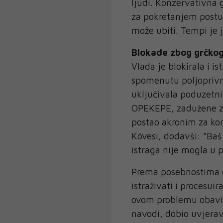
ljudi. Konzervativna 
za pokretanjem postup
može ubiti. Tempi je j
Blokade zbog grčko
Vlada je blokirala i 
spomenutu poljoprivr
uključivala poduzetni
OPEKEPE, zadužene za
postao akronim za kor
Kövesi, dodavši: "Baš 
istraga nije mogla u 
Prema posebnostima g
istraživati i procesui
ovom problemu obavije
navodi, dobio uvjerav