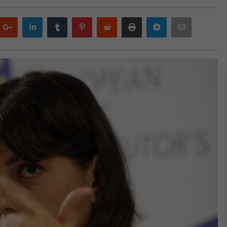
Google
LinkedIn
Tumblr
Pinterest
Reddit
Print
Telegram
Email
plus