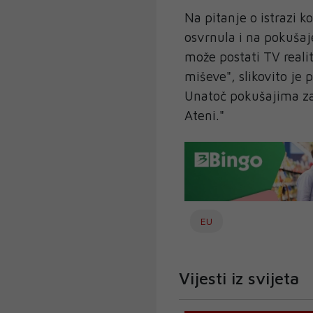
Na pitanje o istrazi 
osvrnula i na pokušaje
može postati TV real
miševe", slikovito je 
Unatoč pokušajima za
Ateni."
EU
Vijesti iz svijeta