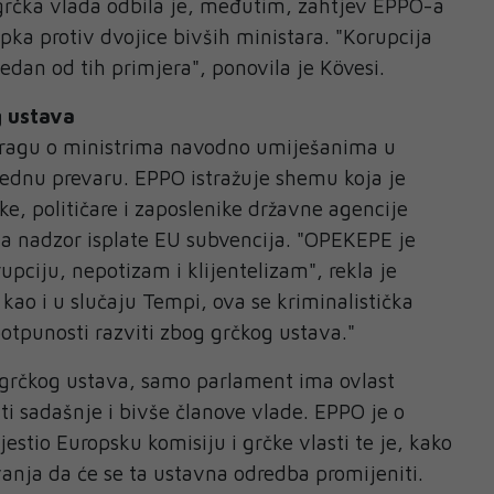
grčka vlada odbila je, međutim, zahtjev EPPO-a
ka protiv dvojice bivših ministara. "Korupcija
edan od tih primjera", ponovila je Kövesi.
g ustava
istragu o ministrima navodno umiješanima u
ednu prevaru. EPPO istražuje shemu koja je
ke, političare i zaposlenike državne agencije
 nadzor isplate EU subvencija. "OPEKEPE je
upciju, nepotizam i klijentelizam", rekla je
kao i u slučaju Tempi, ova se kriminalistička
potpunosti razviti zbog grčkog ustava."
rčkog ustava, samo parlament ima ovlast
rati sadašnje i bivše članove vlade. EPPO je o
stio Europsku komisiju i grčke vlasti te je, kako
anja da će se ta ustavna odredba promijeniti.