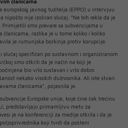
svim članicama
 europskog javnog tužitelja (EPPO) u intervjuu
a nipošto nije izoliran slučaj. "Ne bih rekla da je
 Primijetili smo prevare sa subvencijama u
članicama, razlika je u tome koliko i koliko
avila je rumunjska borkinja protiv korupcije.
ki slučaj specifičan po sustavnom i organiziranom
rčkoj smo otkrili da je način na koji je
počinjena bio vrlo sustavan i vrlo dobro
šanost nekako visokih dužnosnika. Ali iste stvari
avama članicama", pojasnila je.
 subvencije Europske unije, koje čine čak trećinu
, predstavljaju primamljivu metu za
esi je na konferenciji za medije otkrila i da je
poljoprivrednika koji tvrdi da pošteni