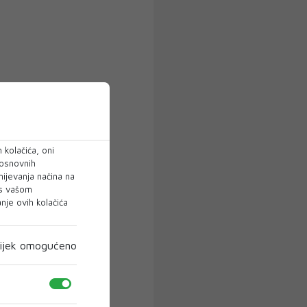
 kolačića, oni
 osnovnih
mijevanja načina na
 s vašom
je ovih kolačića
ijek omogućeno