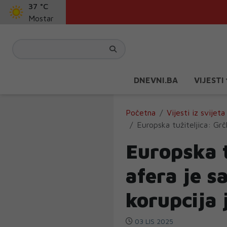
37 °C
Mostar
DNEVNI.BA
VIJESTI
Početna
Vijesti iz svijeta
Europska tužiteljica: Grč
Europska t
afera je s
korupcija 
03 LIS 2025