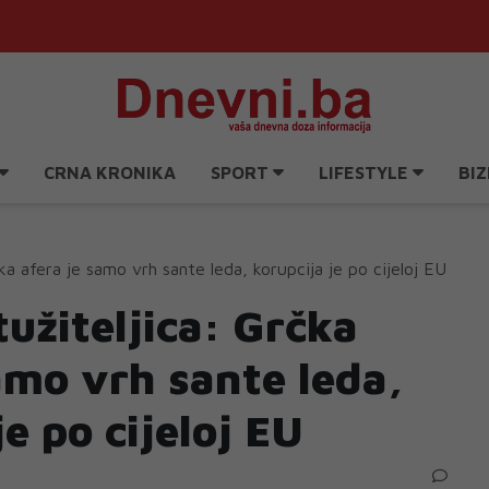
CRNA KRONIKA
SPORT
LIFESTYLE
BIZ
ka afera je samo vrh sante leda, korupcija je po cijeloj EU
užiteljica: Grčka
amo vrh sante leda,
je po cijeloj EU