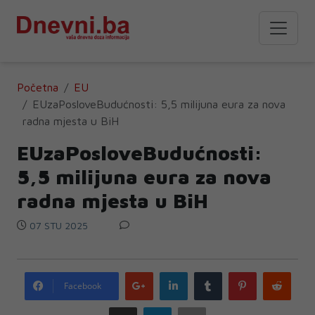
Početna
EU
EUzaPosloveBudućnosti: 5,5 milijuna eura za nova
radna mjesta u BiH
EUzaPosloveBudućnosti:
5,5 milijuna eura za nova
radna mjesta u BiH
07 STU 2025
Google
LinkedIn
Tumblr
Pinterest
Redd
Facebook
plus