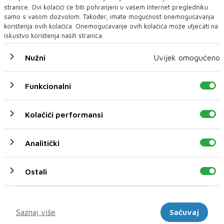
stranice. Ovi kolačići će biti pohranjeni u vašem Internet pregledniku
zajednice, a čiji je cilj jačanje tržišta rada i
samo s vašom dozvolom. Također, imate mogućnost onemogućavanja
stvaranje novih prilika za građane.
korištenja ovih kolačića. Onemogućavanje ovih kolačića može utjecati na
iskustvo korištenja naših stranica.
Dnevni list
Nužni
Uvijek omogućeno
Funkcionalni
Kolačići performansi
NAJNOVIJE
NAJČITANIJE
Analitički
Ostali
Marketinški
Saznaj više
Sačuvaj