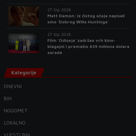
27 Srp 2026
Matt Damon: Iz čistog očaja napisali
smo 'Dobrog Willa Huntinga'
27 Srp 2026
Film 'Odiseja' zadržao vrh kino-
blagajni i premašio 639 miliona dolara
zarade
Kategorije
DNEVNI
BIH
NOGOMET
LOKALNO
VIJESTI BIH