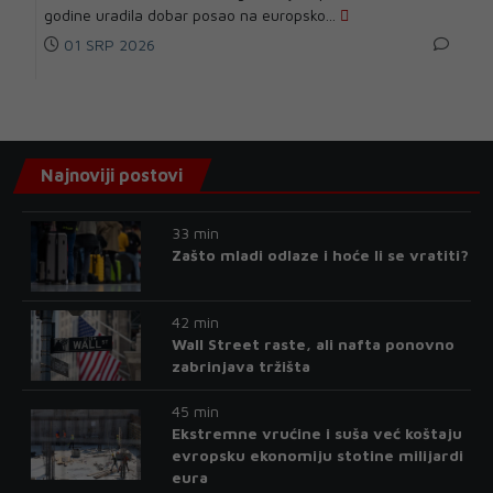
godine uradila dobar posao na europsko...
01 SRP 2026
Najnoviji postovi
33 min
Zašto mladi odlaze i hoće li se vratiti?
42 min
Wall Street raste, ali nafta ponovno
zabrinjava tržišta
45 min
Ekstremne vrućine i suša već koštaju
evropsku ekonomiju stotine milijardi
eura