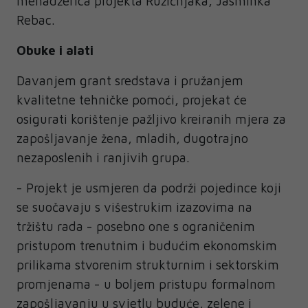
menadžerica projekta Ružičnjaka, Jasminka
Rebac.
Obuke i alati
Davanjem grant sredstava i pružanjem
kvalitetne tehničke pomoći, projekat će
osigurati korištenje pažljivo kreiranih mjera za
zapošljavanje žena, mladih, dugotrajno
nezaposlenih i ranjivih grupa.
- Projekt je usmjeren da podrži pojedince koji
se suočavaju s višestrukim izazovima na
tržištu rada - posebno one s ograničenim
pristupom trenutnim i budućim ekonomskim
prilikama stvorenim strukturnim i sektorskim
promjenama - u boljem pristupu formalnom
zapošljavanju u svjetlu buduće, zelene i