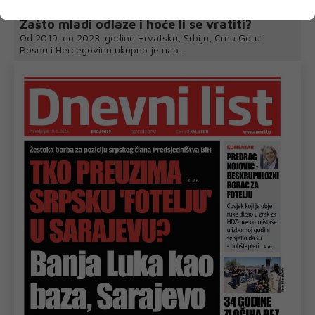
Zašto mladi odlaze i hoće li se vratiti?
Od 2019. do 2023. godine Hrvatsku, Srbiju, Crnu Goru i
Bosnu i Hercegovinu ukupno je nap...