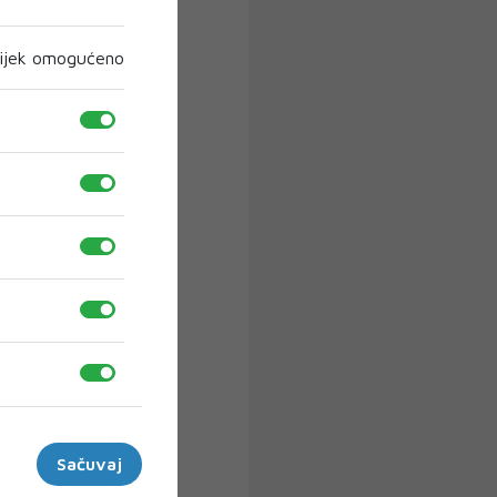
ijek omogućeno
Sačuvaj