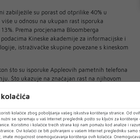
i zabilježile su porast od otprilike 40% u
o više u odnosu na ukupan rast isporuka
d 13%. Prema procjenama Bloomberga
podacima Kineske akademije za informacijske i
ogije, istraživačke skupine povezane s kineskom
kon što su isporuke Appleovih pametnih telefona
nju. Što ukazuje na značajan rast na njihovom
an SAD-a.
kolačića
žnost napomene da je Apple agresivno smanjio
enuo niz novih promocija u mjesecima prije
oristi kolačiće zbog poboljšanja vašeg iskustva korištenja stranice. Od ovih
povine 18. lipnja, što bi moglo imati negativan
o nužni se spremaju u vaš Internet preglednik pošto su ključni za korištenje
anice. Koristimo i kolačiće trećih strana koji nam pomažu kod analize i razu
rodajne marže.
 stranice. Ovi kolačići će biti pohranjeni u vašem Internet pregledniku samo
, imate mogućnost onemogućavanja korištenja ovih kolačića. Onemogućavan