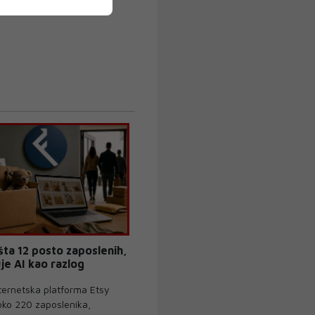
šta 12 posto zaposlenih,
je AI kao razlog
ternetska platforma Etsy
oko 220 zaposlenika,