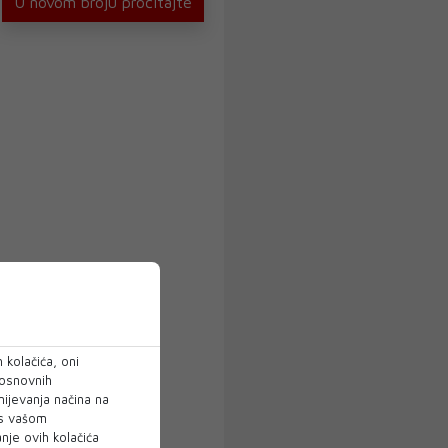
U novom broju pročitajte
 kolačića, oni
 osnovnih
mijevanja načina na
 s vašom
je ovih kolačića