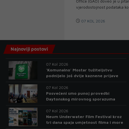
Office (GAO) doveo je u pita
vjerodostojnost podataka koj
07 KOL 2026
Najnoviji postovi
07 Kol 2026
'Komunalno' Mostar tužiteljstvu
podnijelo još dvije kaznene prijave
07 Kol 2026
Posvećeni smo punoj provedbi
Daytonskog mirovnog sporazuma
07 Kol 2026
Neum Underwater Film Festival kroz
tri dana spaja umjetnost filma i more