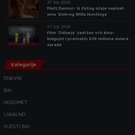
27 Srp 2026
Matt Damon: Iz čistog očaja napisali
smo 'Dobrog Willa Huntinga'
27 Srp 2026
Film 'Odiseja' zadržao vrh kino-
blagajni i premašio 639 miliona dolara
zarade
Kategorije
DNEVNI
BIH
NOGOMET
LOKALNO
VIJESTI BIH