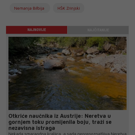
Nemanja Bilbija
HŠK Zrinjski
NAJNOVIJE
NAJČITANIJE
Otkriće naučnika iz Austrije: Neretva u
gornjem toku promijenila boju, traži se
nezavisna istraga
Nekada smaragdna kraljica, a sada neprepoznatljiva Neretva