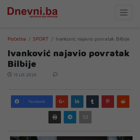
Početna
SPORT
Ivanković najavio povratak Bilbije
Ivanković najavio povratak
Bilbije
15 LIS 2024
Google
LinkedIn
Tumblr
Pinterest
Redd
Facebook
plus
Print
Telegram
Email