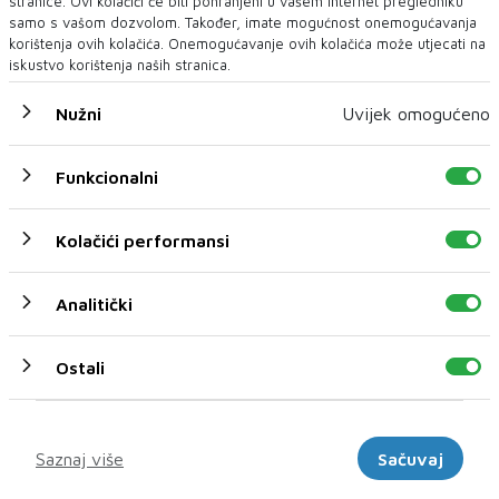
stranice. Ovi kolačići će biti pohranjeni u vašem Internet pregledniku
samo s vašom dozvolom. Također, imate mogućnost onemogućavanja
korištenja ovih kolačića. Onemogućavanje ovih kolačića može utjecati na
iskustvo korištenja naših stranica.
Nužni
Uvijek omogućeno
U novom broju pročitajte
Funkcionalni
SPORT
Kolačići performansi
Analitički
Ostali
Marketinški
Saznaj više
Sačuvaj