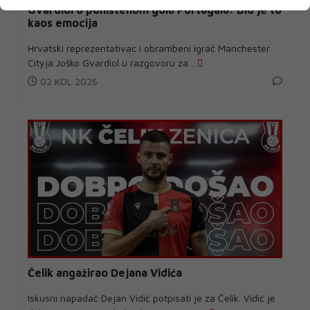
Gvardiol o poništenom golu Portugalu: Bio je to
kaos emocija
Hrvatski reprezentativac i obrambeni igrač Manchester
Cityja Joško Gvardiol u razgovoru za...
02 KOL 2026
Čelik angažirao Dejana Vidića
Iskusni napadač Dejan Vidić potpisati je za Čelik. Vidić je