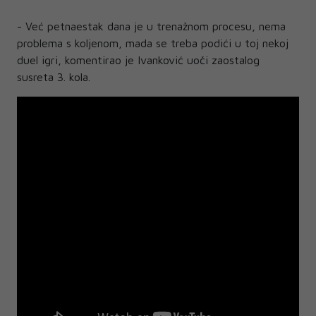
- Već petnaestak dana je u trenažnom procesu, nema
problema s koljenom, mada se treba podići u toj nekoj
duel igri, komentirao je Ivanković uoči zaostalog
susreta 3. kola.