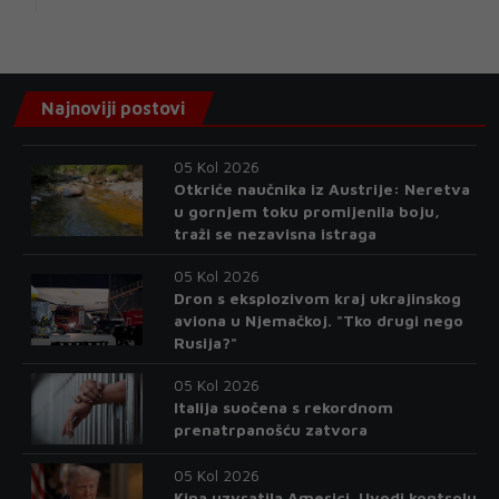
Najnoviji postovi
05 Kol 2026
Otkriće naučnika iz Austrije: Neretva
u gornjem toku promijenila boju,
traži se nezavisna istraga
05 Kol 2026
Dron s eksplozivom kraj ukrajinskog
aviona u Njemačkoj. "Tko drugi nego
Rusija?"
05 Kol 2026
Italija suočena s rekordnom
prenatrpanošću zatvora
05 Kol 2026
Kina uzvratila Americi. Uvodi kontrolu