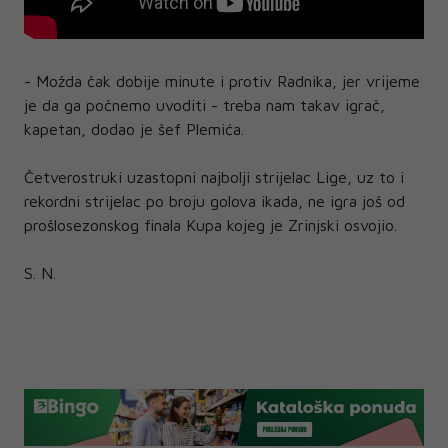
- Možda čak dobije minute i protiv Radnika, jer vrijeme
je da ga počnemo uvoditi - treba nam takav igrač,
kapetan, dodao je šef Plemića.
Četverostruki uzastopni najbolji strijelac Lige, uz to i
rekordni strijelac po broju golova ikada, ne igra još od
prošlosezonskog finala Kupa kojeg je Zrinjski osvojio.
S. N.