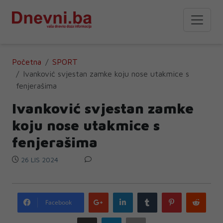
Početna
SPORT
Ivanković svjestan zamke koju nose utakmice s
fenjerašima
Ivanković svjestan zamke
koju nose utakmice s
fenjerašima
26 LIS 2024
Google
LinkedIn
Tumblr
Pinterest
Redd
Facebook
plus