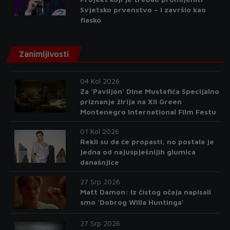
Svjetsko prvenstvo – i završio kao
fiasko
Zanimljivosti
04 Kol 2026
Za 'Paviljon' Dine Mustafića Specijalno
priznanje žirija na XII Green
Montenegro International Film Festu
01 Kol 2026
Rekli su da će propasti, no postala je
jedna od najuspješnijih glumica
današnjice
27 Srp 2026
Matt Damon: Iz čistog očaja napisali
smo 'Dobrog Willa Huntinga'
27 Srp 2026