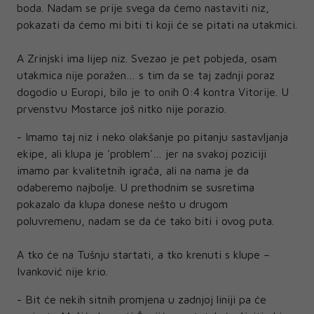
boda. Nadam se prije svega da ćemo nastaviti niz,
pokazati da ćemo mi biti ti koji će se pitati na utakmici.
A Zrinjski ima lijep niz. Svezao je pet pobjeda, osam
utakmica nije poražen… s tim da se taj zadnji poraz
dogodio u Europi, bilo je to onih 0:4 kontra Vitorije. U
prvenstvu Mostarce još nitko nije porazio.
- Imamo taj niz i neko olakšanje po pitanju sastavljanja
ekipe, ali klupa je 'problem'… jer na svakoj poziciji
imamo par kvalitetnih igrača, ali na nama je da
odaberemo najbolje. U prethodnim se susretima
pokazalo da klupa donese nešto u drugom
poluvremenu, nadam se da će tako biti i ovog puta.
A tko će na Tušnju startati, a tko krenuti s klupe –
Ivanković nije krio.
- Bit će nekih sitnih promjena u zadnjoj liniji pa će