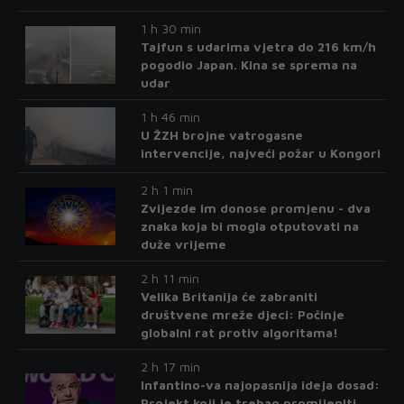
1 h 30 min
Tajfun s udarima vjetra do 216 km/h
pogodio Japan. Kina se sprema na
udar
1 h 46 min
U ŽZH brojne vatrogasne
intervencije, najveći požar u Kongori
2 h 1 min
Zvijezde im donose promjenu - dva
znaka koja bi mogla otputovati na
duže vrijeme
2 h 11 min
Velika Britanija će zabraniti
društvene mreže djeci: Počinje
globalni rat protiv algoritama!
2 h 17 min
Infantino-va najopasnija ideja dosad:
Projekt koji je trebao promijeniti