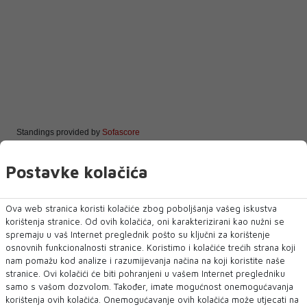
Standings provided by
Sofascore
Postavke kolačića
Ova web stranica koristi kolačiće zbog poboljšanja vašeg iskustva
korištenja stranice. Od ovih kolačića, oni karakterizirani kao nužni se
HŠK Zrinjski
spremaju u vaš Internet preglednik pošto su ključni za korištenje
osnovnih funkcionalnosti stranice. Koristimo i kolačiće trećih strana koji
nam pomažu kod analize i razumijevanja načina na koji koristite naše
stranice. Ovi kolačići će biti pohranjeni u vašem Internet pregledniku
NAJNOVIJE
NAJČITANIJE
samo s vašom dozvolom. Također, imate mogućnost onemogućavanja
korištenja ovih kolačića. Onemogućavanje ovih kolačića može utjecati na