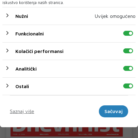
iskustvo korištenja naših stranica.
Nužni
Uvijek omogućeno
Funkcionalni
Kolačići performansi
Analitički
Prometna nezgoda kod Udore, promet na
Ostali
cesti Stolac – Neum potpuno obustavljen
U mjestu Udora na magistralnoj cesti Stolac – Neum u
subotu oko 9 sati dogodila se teška...
Marketinški
Saznaj više
Sačuvaj