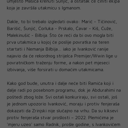
umjesto Mašića krenuti Šunjić, a ostatak će činiti ekipa
koja je završila utakmicu s Igmanom.
Dakle, to bi trebalo izgledati ovako: Marić - Tičinović,
Barišić, Šunjić, Ćorluka - Prskalo, Ćavar - Kiš, Ćuže,
Malekinušić - Bilbija. Što će reći da bi ovo mogla biti
prva utakmica u kojoj će poslije povratka na teren
startati i Nemanja Bilbija… iako je Ivanković ranije
najavio da će rekordnog strijelca Premijer/Wwin lige u
povratničkom traženju forme, a nakon pet mjeseci
izbivanja, više forsirati u domaćim utakmicama.
Kako god bude, unutra i dalje neće biti Ramića koji i
dalje radi po posebnom programu, dok je Abdurahimi na
poštedi zbog lože. Svi ostali konkuriraju, svi ostali, još
je jednom upozorio Ivanković, moraju i protiv fenjeraša
dokazati da Zrinjski nije slučajno na vrhu. Da su kiksevi
protiv fenjeraša stvar prošlosti – 2022. Plemićima je
'mjeru uzeo' samo Radnik, prošle godine, s Ivankovićem