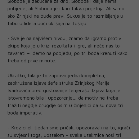
Sloboda je zakucana za dno, Sloboda i dalje nema
pobjede, ali Sloboda je i kao takva prijetnja. Ali samo
ako Zrinjski ne bude pravi. Sukus je to razmišljanja u
taboru lidera uoči okršaja na Tušnju.
- Sve je na najvišem nivou, znamo da igramo protiv
ekipe koja je u krizi rezultata i igre, ali neće nas to
zavarati – idemo na pobjedu, po tri boda krenuti kako
treba od prve minute.
Ukratko, bila je to zapravo jedna kompletna,
zaokružena izjava šefa struke Zrinjskog Marija
Ivankovića pred gostovanje fenjerašu. Izjava koja je
istovremeno bila i upozorenje… da motiv ne treba
tražiti negdje drugdje osim u činjenici da su nova tri
boda imperativ.
- Kroz cijeli tjedan smo pričali, upozoravali na to, igrači
su svjesni toga, uostalom – svaka utakmica nosi tri