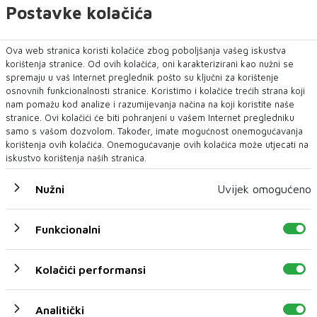
Postavke kolačića
U novom broju pročitajte
BIH
Ova web stranica koristi kolačiće zbog poboljšanja vašeg iskustva
korištenja stranice. Od ovih kolačića, oni karakterizirani kao nužni se
spremaju u vaš Internet preglednik pošto su ključni za korištenje
osnovnih funkcionalnosti stranice. Koristimo i kolačiće trećih strana koji
nam pomažu kod analize i razumijevanja načina na koji koristite naše
stranice. Ovi kolačići će biti pohranjeni u vašem Internet pregledniku
samo s vašom dozvolom. Također, imate mogućnost onemogućavanja
korištenja ovih kolačića. Onemogućavanje ovih kolačića može utjecati na
iskustvo korištenja naših stranica.
Nužni
Uvijek omogućeno
Funkcionalni
Požar na području Kanjine i Živašnice i dalje
aktivan, angažirani brojni vatrogasci i
helikopteri
Kolačići performansi
Požar na području Kanjine i Živašnice kod Konjica i dalje
je aktivan, a na terenu su svi raspolož...
Analitički