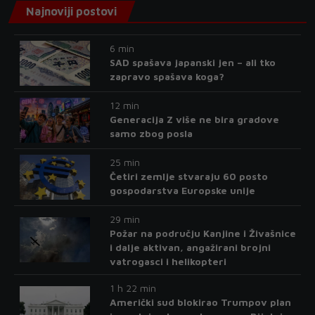
Najnoviji postovi
6 min
SAD spašava japanski jen – ali tko
zapravo spašava koga?
12 min
Generacija Z više ne bira gradove
samo zbog posla
25 min
Četiri zemlje stvaraju 60 posto
gospodarstva Europske unije
29 min
Požar na području Kanjine i Živašnice
i dalje aktivan, angažirani brojni
vatrogasci i helikopteri
1 h 22 min
Američki sud blokirao Trumpov plan