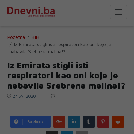
Početna
BIH
Iz Emirata stigli isti respiratori kao oni koje je
nabavila Srebrena malina!?
Iz Emirata stigli isti
respiratori kao oni koje je
nabavila Srebrena malina!?
27 SVI 2020
Google
LinkedIn
Tumblr
Pinterest
Redd
Facebook
plus