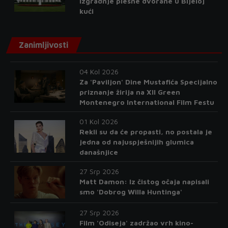
izgradnje plesne dvorane u Bijeloj
kući
Zanimljivosti
04 Kol 2026
Za 'Paviljon' Dine Mustafića Specijalno
priznanje žirija na XII Green
Montenegro International Film Festu
01 Kol 2026
Rekli su da će propasti, no postala je
jedna od najuspješnijih glumica
današnjice
27 Srp 2026
Matt Damon: Iz čistog očaja napisali
smo 'Dobrog Willa Huntinga'
27 Srp 2026
Film 'Odiseja' zadržao vrh kino-