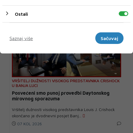
29 MIN
Ostali
Marketinški
Saznaj više
Sačuvaj
VRŠITELJ DUŽNOSTI VISOKOG PREDSTAVNIKA CRISHOCK
U BANJA LUCI
Posvećeni smo punoj provedbi Daytonskog
mirovnog sporazuma
Vršitelj dužnosti visokog predstavnika Louis J. Crishock
okončano je dvodnevni posjet Banj...
07 KOL 2026