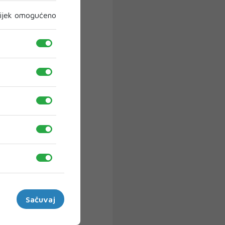
ijek omogućeno
Sačuvaj