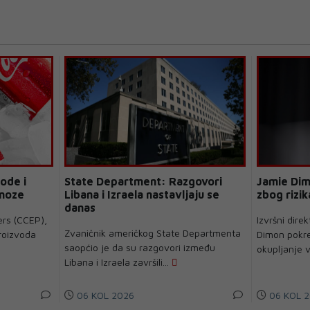
ode i
State Department: Razgovori
Jamie Dim
gnoze
Libana i Izraela nastavljaju se
zbog rizik
danas
ers (CCEP),
Izvršni dir
Zvaničnik američkog State Departmenta
proizvoda
Dimon pokren
saopćio je da su razgovori između
okupljanje v
Libana i Izraela završili...
06 KOL 2026
06 KOL 2