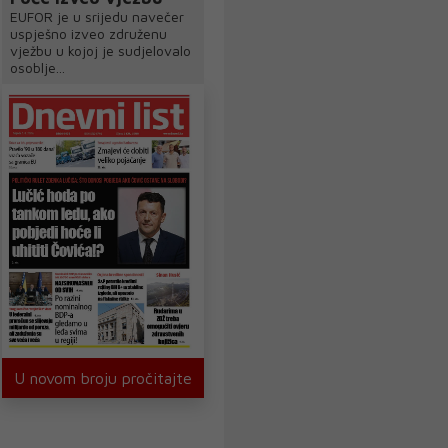
EUFOR je u srijedu navečer
uspješno izveo združenu
vježbu u kojoj je sudjelovalo
osoblje...
U novom broju pročitajte