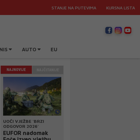
STANJE NA PUTEVIMA
KURSNA LISTA
NIS
AUTO
EU
NAJNOVIJE
NAJČITANIJE
UOČI VJEŽBE 'BRZI
ODGOVOR 2026'
EUFOR nadomak
Foče izveo vježbu