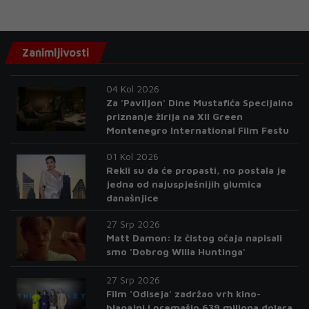
Zanimljivosti
04 Kol 2026
Za 'Paviljon' Dine Mustafića Specijalno
priznanje žirija na XII Green
Montenegro International Film Festu
01 Kol 2026
Rekli su da će propasti, no postala je
jedna od najuspješnijih glumica
današnjice
27 Srp 2026
Matt Damon: Iz čistog očaja napisali
smo 'Dobrog Willa Huntinga'
27 Srp 2026
Film 'Odiseja' zadržao vrh kino-
blagajni i premašio 639 miliona dolara