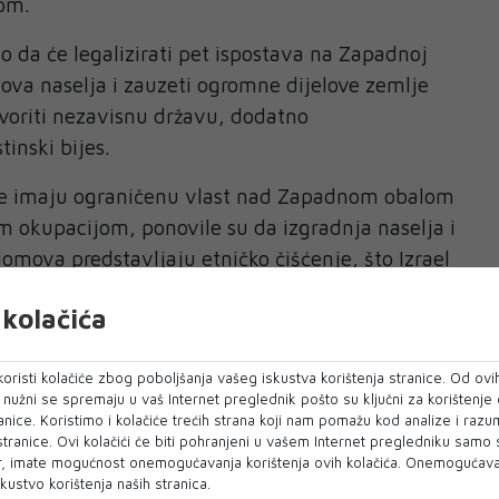
jom.
io da će legalizirati pet ispostava na Zapadnoj
 nova naselja i zauzeti ogromne dijelove zemlje
stvoriti nezavisnu državu, dodatno
inski bijes.
koje imaju ograničenu vlast nad Zapadnom obalom
 okupacijom, ponovile su da izgradnja naselja i
domova predstavljaju etničko čišćenje, što Izrael
kolačića
 Irska i Norveška pridružile većini država UN-a
stinsku državu, smatrajući uspostavu takve
oristi kolačiće zbog poboljšanja vašeg iskustva korištenja stranice. Od ovih
nim načinom da se osigura trajni mir između
o nužni se spremaju u vaš Internet preglednik pošto su ključni za korištenje
anice. Koristimo i kolačiće trećih strana koji nam pomažu kod analize i razu
 stranice. Ovi kolačići će biti pohranjeni u vašem Internet pregledniku samo
, imate mogućnost onemogućavanja korištenja ovih kolačića. Onemogućavan
njihov potez kao podršku Hamasu, palestinskoj
kustvo korištenja naših stranica.