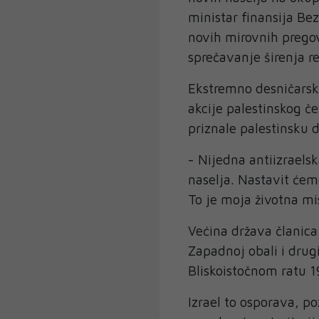
ministar finansija Be
novih mirovnih pregov
sprečavanje širenja 
Ekstremno desničarski
akcije palestinskog č
priznale palestinsku 
- Nijedna antiizraelsk
naselja. Nastavit ćemo
To je moja životna mis
Većina država članica
Zapadnoj obali i drug
Bliskoistočnom ratu
Izrael to osporava, poz