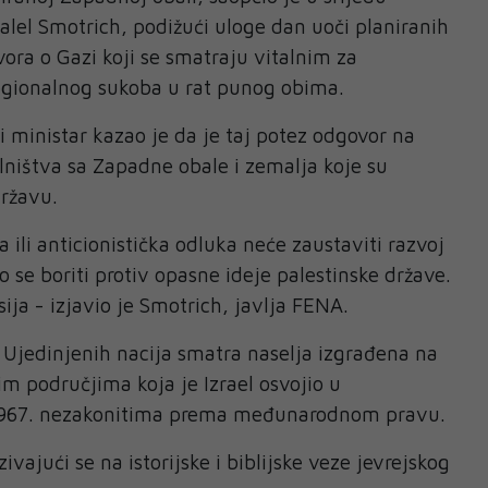
zalel Smotrich, podižući uloge dan uoči planiranih
ora o Gazi koji se smatraju vitalnim za
regionalnog sukoba u rat punog obima.
 ministar kazao je da je taj potez odgovor na
elništva sa Zapadne obale i zemalja koje su
državu.
a ili anticionistička odluka neće zaustaviti razvoj
 se boriti protiv opasne ideje palestinske države.
ija - izjavio je Smotrich, javlja FENA.
 Ujedinjenih nacija smatra naselja izgrađena na
im područjima koja je Izrael osvojio u
 1967. nezakonitima prema međunarodnom pravu.
ivajući se na istorijske i biblijske veze jevrejskog