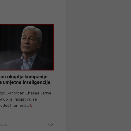
on okuplja kompanije
a umjetne inteligencije
ektor JPMorgan Chasea Jamie
uo je inicijativu za
odećih američ...
026