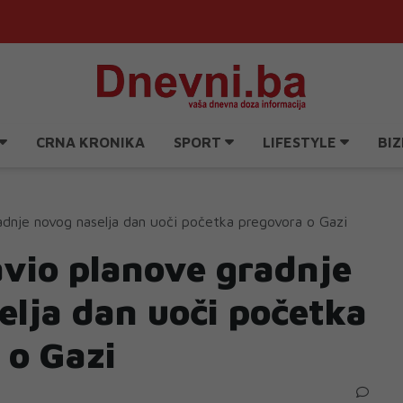
CRNA KRONIKA
SPORT
LIFESTYLE
BIZ
radnje novog naselja dan uoči početka pregovora o Gazi
avio planove gradnje
elja dan uoči početka
 o Gazi