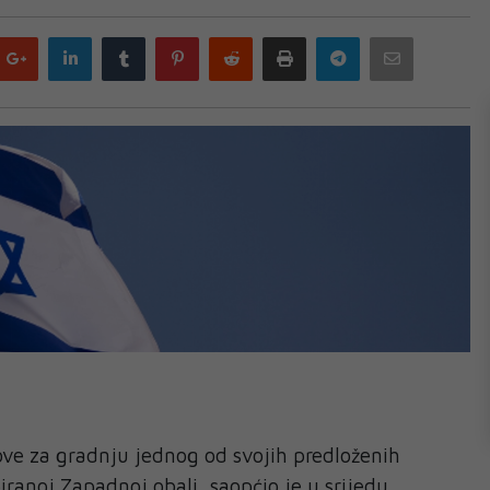
Google
LinkedIn
Tumblr
Pinterest
Reddit
Print
Telegram
Email
plus
nove za gradnju jednog od svojih predloženih
iranoj Zapadnoj obali, saopćio je u srijedu