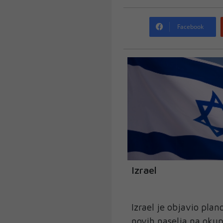
Facebook
Izrael
Izrael je objavio pla
novih naselja na okup