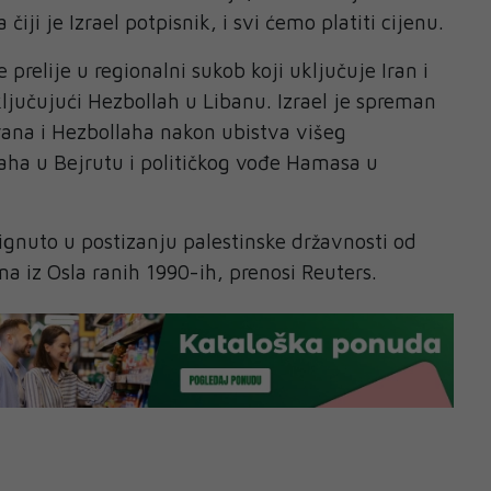
ji je Izrael potpisnik, i svi ćemo platiti cijenu.
e prelije u regionalni sukob koji uključuje Iran i
ljučujući Hezbollah u Libanu. Izrael je spreman
rana i Hezbollaha nakon ubistva višeg
aha u Bejrutu i političkog vođe Hamasa u
ignuto u postizanju palestinske državnosti od
a iz Osla ranih 1990-ih, prenosi Reuters.