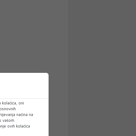
 kolačića, oni
 osnovnih
mijevanja načina na
 s vašom
je ovih kolačića