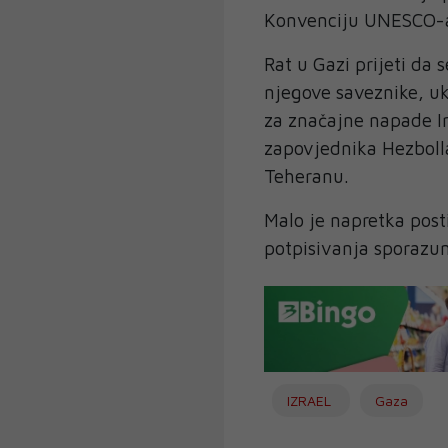
Konvenciju UNESCO-a či
Rat u Gazi prijeti da s
njegove saveznike, uk
za značajne napade I
zapovjednika Hezboll
Teheranu.
Malo je napretka post
potpisivanja sporazum
IZRAEL
Gaza