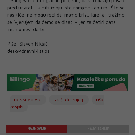
- Sarajevo će biti gladno pobjede, da si olakšaju posao
pred uzvrat - u biti imaju iste namjere kao i mi. Što se
nas tiče, ne mogu reći da imamo krizu igre, ali tražimo
se. Vjerujem da ćemo se dizati – jer za četiri dana
imamo novi derbi.
Piše: Slaven Nikšić
desk@dnevni-list.ba
FK SARAJEVO
NK Široki Brijeg
HŠK
Zrinjski
NAJNOVIJE
NAJČITANIJE