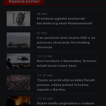
Najnoviji postovi
46 min
Preminuo ugledni mostarski
kardiokirurg Sead Mulahasanović
51 min
Iran postavio šest uvjeta SAD-u za
ponovno otvaranje Hormuškog
moreuza
1 h 12 min
Novi incident u Njemačkoj. Dronovi
letjeli iznad vojne baze
1 h 37 min
Tisuće se pridružile praškoj Paradi
ponosa, odana počast žrtvama
napada u Berlinu
1 h 50 min
Dijete među poginulima u ruskom