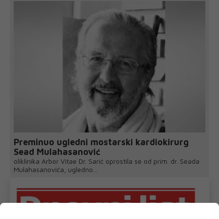
Preminuo ugledni mostarski kardiokirurg
Sead Mulahasanović
oliklinika Arbor Vitae Dr. Sarić oprostila se od prim. dr. Seada
Mulahasanovića, ugledno...