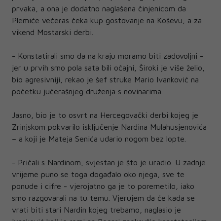
prvaka, a ona je dodatno naglašena činjenicom da
Plemiće večeras čeka kup gostovanje na Koševu, a za
vikend Mostarski derbi.
- Konstatirali smo da na kraju moramo biti zadovoljni -
jer u prvih smo pola sata bili očajni, Široki je više želio,
bio agresivniji, rekao je šef struke Mario Ivanković na
početku jučerašnjeg druženja s novinarima.
Jasno, bio je to osvrt na Hercegovački derbi kojeg je
Zrinjskom pokvarilo isključenje Nardina Mulahusjenovića
– a koji je Mateja Senića udario nogom bez lopte.
- Pričali s Nardinom, svjestan je što je uradio. U zadnje
vrijeme puno se toga događalo oko njega, sve te
ponude i cifre - vjerojatno ga je to poremetilo, iako
smo razgovarali na tu temu. Vjerujem da će kada se
vrati biti stari Nardin kojeg trebamo, naglasio je