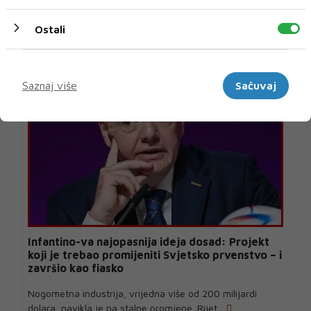
U novom broju pročitajte
Ostali
SPORT
Marketinški
Saznaj više
Sačuvaj
Infantino-va najopasnija ideja dosad: Projekt
koji je trebao promijeniti Svjetsko prvenstvo – i
završio kao fiasko
Nogometna industrija, vrijedna više od 200 milijardi
dolara, navikla je na stalne promjene. Rijet...