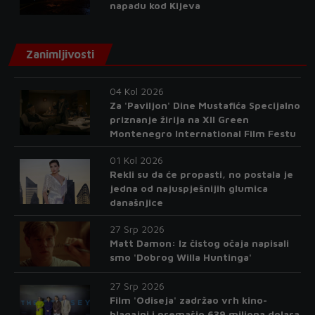
napadu kod Kijeva
Zanimljivosti
04 Kol 2026
Za 'Paviljon' Dine Mustafića Specijalno
priznanje žirija na XII Green
Montenegro International Film Festu
01 Kol 2026
Rekli su da će propasti, no postala je
jedna od najuspješnijih glumica
današnjice
27 Srp 2026
Matt Damon: Iz čistog očaja napisali
smo 'Dobrog Willa Huntinga'
27 Srp 2026
Film 'Odiseja' zadržao vrh kino-
blagajni i premašio 639 miliona dolara