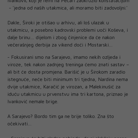
Ivanković koji je remi na Pecari zaokružio konstatacijom
- 'jedna od naših utakmica, ali moramo biti zadovoljni.'
Dakle, Široki je otišao u arhivu, ali loš ulazak u
utakmicu, a posebno kadrovski problemi uoči Koševa, i
dalje brinu… dijelom i zbog činjenice da će nakon
večerašnjeg derbija za vikend doći i Mostarski…
- Fokusirani smo na Sarajevo, imamo nekih ozljeda i
viroze, tek nakon zadnjeg treninga ćemo znati sastav –
ali bit će dosta promjena. Barišić je u Širokom zaradio
istegnuće, neće biti minimum tri tjedna, Nardina nema
dvije utakmice, Karačić je virozan, a Malekinušić za
iduću utakmicu u prvenstvu ima tri kartona, priznao je
Ivanković nemale brige.
A Sarajevo? Bordo tim ga ne brije toliko. Zna što
očekivati…