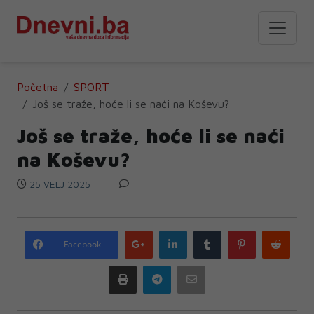
Početna
SPORT
Još se traže, hoće li se naći na Koševu?
Još se traže, hoće li se naći
na Koševu?
25 VELJ 2025
Google
LinkedIn
Tumblr
Pinterest
Redd
Facebook
plus
Print
Telegram
Email