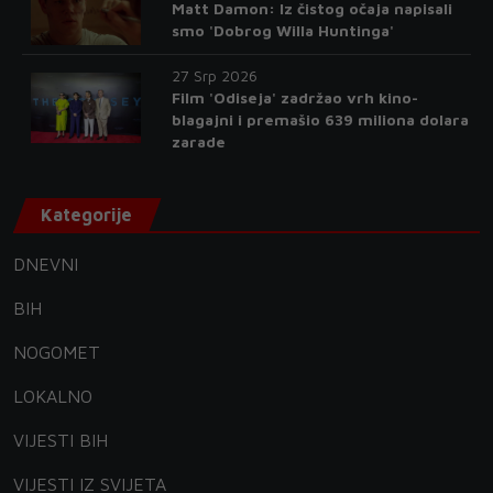
Matt Damon: Iz čistog očaja napisali
smo 'Dobrog Willa Huntinga'
27 Srp 2026
Film 'Odiseja' zadržao vrh kino-
blagajni i premašio 639 miliona dolara
zarade
Kategorije
DNEVNI
BIH
NOGOMET
LOKALNO
VIJESTI BIH
VIJESTI IZ SVIJETA