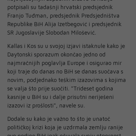
potpisali su tadašnji hrvatski predsjednik
Franjo Tuđman, predsjednik Predsjedništva
Republike BiH Alija Izetbegović i predsjednik
SR Jugoslavije Slobodan Milošević.
Kallas i Kos su u svojoj izjavi istaknule kako je
Daytonski sporazum okončao jedno od
najmračnijih poglavlja Europe i osigurao mir
koji traje do danas no BiH se danas suočava s
novim, podjednako teškim izazovima s kojima
se valja što prije suočiti. "Trideset godina
kasnije u BiH su i dalje prisutni neriješeni
izazovi iz prošlosti", navele su.
Dodale su kako je važno to što je unatoč
političkoj krizi koja je uzdrmala zemlju ranije
ove godine BiH ipak očuvala svoju otpornost.