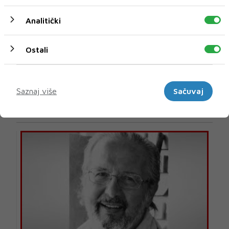
Analitički
Ostali
Marketinški
U novom broju pročitajte
Saznaj više
Sačuvaj
BIH