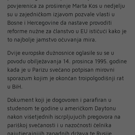
povjerenica za proširenje Marta Kos u nedjelju
su u zajedničkom izjavom pozvale vlasti u
Bosne i Hercegovine da nastave provoditi
reforme nužne za članstvo u EU ističući kako je
to najbolje jamstvo očuvanja mira.
Dvije europske dužnosnice oglasile su se u
povodu obilježavanja 14. prosinca 1995. godine
kada je u Parizu svečano potpisan mirovni
sporazum kojim je okončan troipolgodišnji rat
u BiH.
Dokument koji je dogovoren i parafiran u
studenom te godine u američkom Daytonu
nakon višetjednih iscrpljujućih pregovora na
pariškoj svečanosti i u nazočnosti čelnika
najutjecajnijih zapadnih država te Rusije