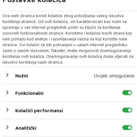
Carney se ranije jučer putem video poziva
sastao sa svojim kabinetom na temu situacije
Ova web stranica koristi kolačiće zbog poboljšanja vašeg iskustva
na Bliskom istoku. Carney je izjavio da Kanada
korištenja stranice. Od ovih kolačića, oni karakterizirani kao nužni se
spremaju u vaš Internet preglednik pošto su ključni za korištenje
traži najbolji dogovor za Kanađane i da će
osnovnih funkcionalnosti stranice. Koristimo i kolačiće trećih strana koji
pregovori trajati dok se to ne postigne. Dodao
nam pomažu kod analize i razumijevanja načina na koji koristite naše
stranice. Ovi kolačići će biti pohranjeni u vašem Internet pregledniku
je da će Dominic LeBlanc, ministar zadužen za
samo s vašom dozvolom. Također, imate mogućnost onemogućavanja
kanadsko-američku trgovinu, ostati u
korištenja ovih kolačića. Onemogućavanje ovih kolačića može utjecati na
iskustvo korištenja naših stranica.
Washingtonu s višim dužnosnicima "u potrazi
za tim ciljem".
Nužni
Uvijek omogućeno
Funkcionalni
Kolačići performansi
NAJNOVIJE
NAJČITANIJE
Analitički