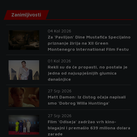
Zanimljivosti
04 Kol 2026
Za 'Paviljon' Dine Mustafića Specijalno
priznanje žirija na XII Green
Montenegro International Film Festu
01 Kol 2026
Rekli su da će propasti, no postala je
jedna od najuspješnijih glumica
današnjice
27 Srp 2026
Matt Damon: Iz čistog očaja napisali
smo 'Dobrog Willa Huntinga'
27 Srp 2026
Film 'Odiseja' zadržao vrh kino-
blagajni i premašio 639 miliona dolara
zarade