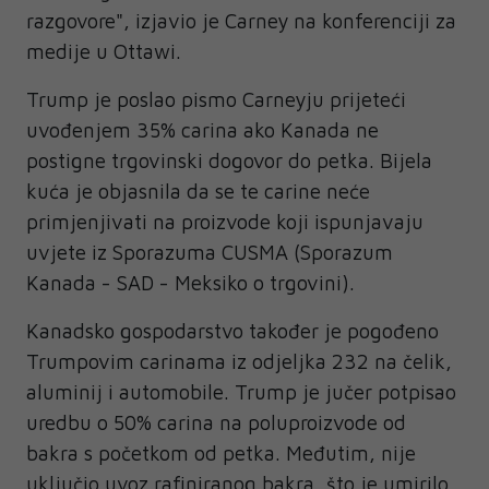
razgovore", izjavio je Carney na konferenciji za
medije u Ottawi.
Trump je poslao pismo Carneyju prijeteći
uvođenjem 35% carina ako Kanada ne
postigne trgovinski dogovor do petka. Bijela
kuća je objasnila da se te carine neće
primjenjivati na proizvode koji ispunjavaju
uvjete iz Sporazuma CUSMA (Sporazum
Kanada - SAD - Meksiko o trgovini).
Kanadsko gospodarstvo također je pogođeno
Trumpovim carinama iz odjeljka 232 na čelik,
aluminij i automobile. Trump je jučer potpisao
uredbu o 50% carina na poluproizvode od
bakra s početkom od petka. Međutim, nije
uključio uvoz rafiniranog bakra, što je umirilo