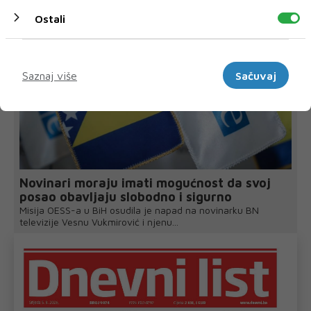
Ostali
Marketinški
Saznaj više
Sačuvaj
Novinari moraju imati mogućnost da svoj
posao obavljaju slobodno i sigurno
Misija OESS-a u BiH osudila je napad na novinarku BN
televizije Vesnu Vukmirović i njenu...