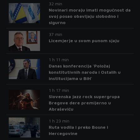
32 min
Novinari moraju imati mogućnost da
svoj posao obavljaju slobodno i
sigurno
37 min
Licemjerje u svom punom sjaju
1 h 11 min
Danas konferencija 'Položaj
konstitutivnih naroda i Ostalih u
institucijama u BiH'
1 h 17 min
Slovenska jazz rock supergrupa
Bregove dere premijerno u
Abraševiću
1 h 23 min
Ruta vodila i preko Bosne i
Hercegovine