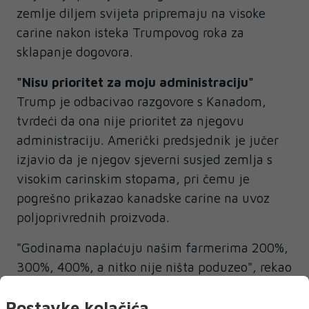
zemlje diljem svijeta pripremaju na visoke
carine nakon isteka Trumpovog roka za
sklapanje dogovora.
"Nisu prioritet za moju administraciju"
Trump je odbacivao razgovore s Kanadom,
tvrdeći da ona nije prioritet za njegovu
administraciju. Američki predsjednik je jučer
izjavio da je njegov sjeverni susjed zemlja s
visokim carinskim stopama, pri čemu je
pogrešno prikazao kanadske carine na uvoz
poljoprivrednih proizvoda.
"Godinama naplaćuju našim farmerima 200%,
300%, 400%, a nitko nije ništa poduzeo", rekao
je Trump novinarima.
Postavke kolačića