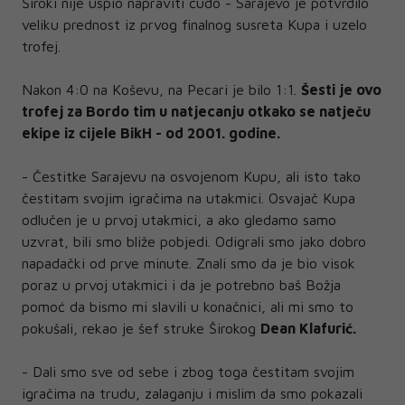
Široki nije uspio napraviti čudo - Sarajevo je potvrdilo
veliku prednost iz prvog finalnog susreta Kupa i uzelo
trofej.
Nakon 4:0 na Koševu, na Pecari je bilo 1:1.
Šesti je ovo
trofej za Bordo tim u natjecanju otkako se natječu
ekipe iz cijele BikH - od 2001. godine.
- Čestitke Sarajevu na osvojenom Kupu, ali isto tako
čestitam svojim igračima na utakmici. Osvajač Kupa
odlučen je u prvoj utakmici, a ako gledamo samo
uzvrat, bili smo bliže pobjedi. Odigrali smo jako dobro
napadački od prve minute. Znali smo da je bio visok
poraz u prvoj utakmici i da je potrebno baš Božja
pomoć da bismo mi slavili u konačnici, ali mi smo to
pokušali, rekao je šef struke Širokog
Dean Klafurić.
- Dali smo sve od sebe i zbog toga čestitam svojim
igračima na trudu, zalaganju i mislim da smo pokazali