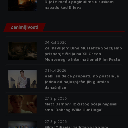
Dijete među poginulima u ruskom
napadu kod Kijeva
Zanimljivosti
04 Kol 2026
Za 'Paviljon' Dine Mustafića Specijalno
priznanje žirija na XII Green
Montenegro International Film Festu
01 Kol 2026
Rekli su da će propasti, no postala je
jedna od najuspješnijih glumica
današnjice
27 Srp 2026
Matt Damon: Iz čistog očaja napisali
smo 'Dobrog Willa Huntinga'
27 Srp 2026
Film 'Odiseja' zadržao vrh kino-