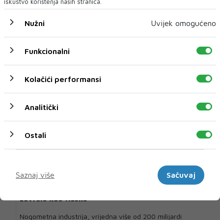
iskustvo korištenja naših stranica.
Nužni
Uvijek omogućeno
U novom broju pročitajte
SPORT
Funkcionalni
Kolačići performansi
Analitički
Ostali
Marketinški
Saznaj više
Sačuvaj
Infantino-va najopasnija ideja dosad: Projekt
koji je trebao promijeniti Svjetsko prvenstvo – i
završio kao fiasko
Nogometna industrija, vrijedna više od 200 milijardi