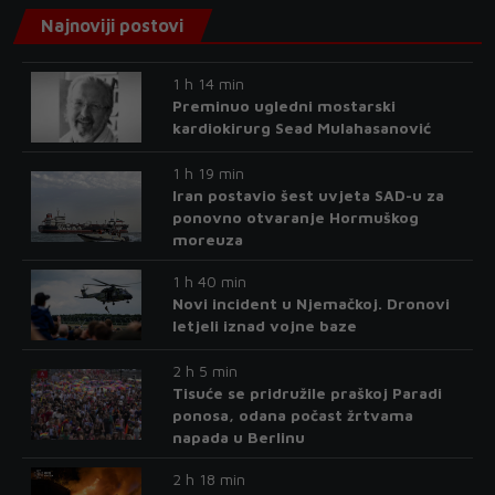
Najnoviji postovi
1 h 14 min
Preminuo ugledni mostarski
kardiokirurg Sead Mulahasanović
1 h 19 min
Iran postavio šest uvjeta SAD-u za
ponovno otvaranje Hormuškog
moreuza
1 h 40 min
Novi incident u Njemačkoj. Dronovi
letjeli iznad vojne baze
2 h 5 min
Tisuće se pridružile praškoj Paradi
ponosa, odana počast žrtvama
napada u Berlinu
2 h 18 min