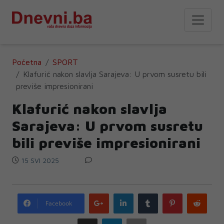
Početna
SPORT
Klafurić nakon slavlja Sarajeva: U prvom susretu bili
previše impresionirani
Klafurić nakon slavlja
Sarajeva: U prvom susretu
bili previše impresionirani
15 SVI 2025
Google
LinkedIn
Tumblr
Pinterest
Redd
Facebook
plus