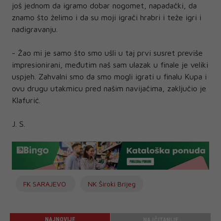
još jednom da igramo dobar nogomet, napadački, da
znamo što želimo i da su moji igrači hrabri i teže igri i
nadigravanju.
- Žao mi je samo što smo ušli u taj prvi susret previše
impresionirani, međutim naš sam ulazak u finale je veliki
uspjeh. Zahvalni smo da smo mogli igrati u finalu Kupa i
ovu drugu utakmicu pred našim navijačima, zaključio je
Klafurić.
J. S.
FK SARAJEVO
NK Široki Brijeg
NAJNOVIJE
NAJČITANIJE