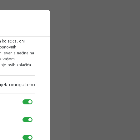
 kolačića, oni
 osnovnih
mijevanja načina na
 s vašom
je ovih kolačića
ijek omogućeno