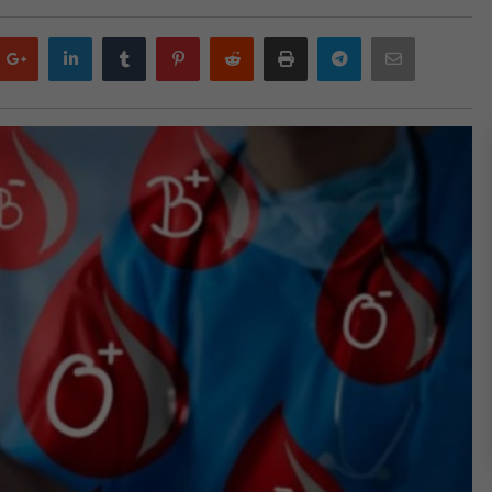
Google
LinkedIn
Tumblr
Pinterest
Reddit
Print
Telegram
Email
plus