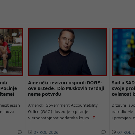
niti
Američki revizori osporili DOGE-
Sud u SAD-
 Počinje
ove uštede: Dio Muskovih tvrdnji
svoje proi
ritama!
nema potvrdu
ovisnost 
neizbježan
Američki Government Accountability
Državni sud
 njihova
Office (GAO) doveo je u pitanje
naredio Meti
vjerodostojnost podataka kojim...
i promijeni n
07 KOL 2026
07 KOL 2