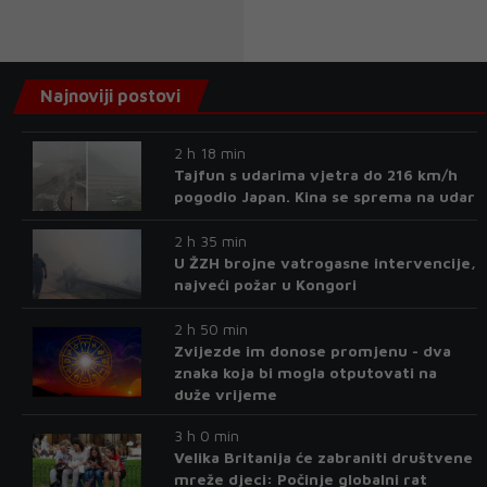
Najnoviji postovi
2 h 18 min
Tajfun s udarima vjetra do 216 km/h
pogodio Japan. Kina se sprema na udar
2 h 35 min
U ŽZH brojne vatrogasne intervencije,
najveći požar u Kongori
2 h 50 min
Zvijezde im donose promjenu - dva
znaka koja bi mogla otputovati na
duže vrijeme
3 h 0 min
Velika Britanija će zabraniti društvene
mreže djeci: Počinje globalni rat