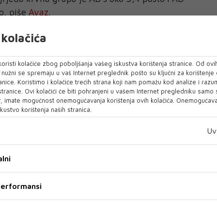
o, piše
Avaz
.
upa AB, možete sebe smatrati prilično posebnom
kolačića
ljudi sa AB krvnom grupom jedinstveni?
oristi kolačiće zbog poboljšanja vašeg iskustva korištenja stranice. Od ovih
ljudi s krvnom grupom AB nasljeđuju A gen od
o nužni se spremaju u vaš Internet preglednik pošto su ključni za korištenje
en od drugog roditelja. Činjenica da je ova
anice. Koristimo i kolačiće trećih strana koji nam pomažu kod analize i razu
 stranice. Ovi kolačići će biti pohranjeni u vašem Internet pregledniku samo
tka nudi jednu ogromnu prednost: ljudi koji su
, imate mogućnost onemogućavanja korištenja ovih kolačića. Onemogućavan
iti bilo koju krvnu grupu, zbog čega su poznati
kustvo korištenja naših stranica.
aoci”. Pa, smatrajte se sretnim!
Uv
gi razlozi zbog kojih treba da zavidimo ljudima s
igledno su također odlični u obavljanju više
lni
 da završe sve na čemu rade. Neki kažu da se ovi
zličito u zavisnosti od situacije ili osobe s kojom
 performansi
i da nisu iskreni prema sebi. Oni su jednostavno