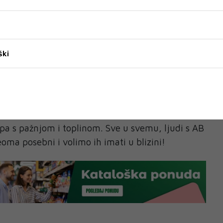
i
AB također mogu biti prilično stidljivi i nevini,
je nego što bolje upoznaju osobu. Kada počnu da
ški
 s nekim, oni su kao otvorena knjiga. Pored
grupu AB, postoji velika vjerovatnoća da ste i
osoba kojoj je stalo do određenih problema. Kada
i ljudi su prilično idealisti. Neko ko može da
standarde bit će odličan partner. Također vole da
a s pažnjom i toplinom. Sve u svemu, ljudi s AB
a posebni i volimo ih imati u blizini!