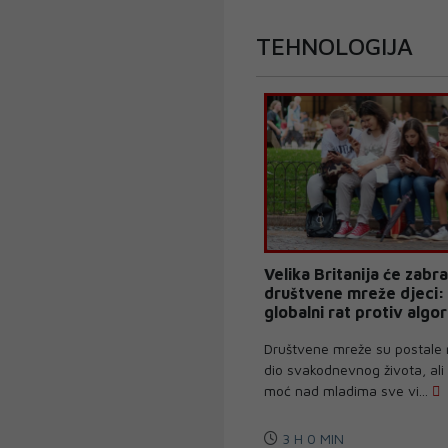
TEHNOLOGIJA
Velika Britanija će zabra
društvene mreže djeci:
globalni rat protiv algo
Društvene mreže su postale 
dio svakodnevnog života, ali
moć nad mladima sve vi...
3 H 0 MIN