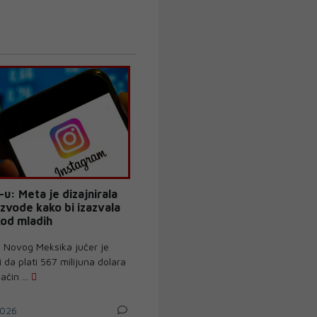
u: Meta je dizajnirala
zvode kako bi izazvala
kod mladih
 Novog Meksika jučer je
 da plati 567 milijuna dolara
ačin ...
026