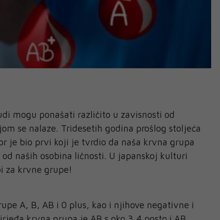
udi mogu ponašati različito u zavisnosti od
kojom se nalaze. Tridesetih godina prošlog stoljeća
r je bio prvi koji je tvrdio da naša krvna grupa
od naših osobina ličnosti. U japanskoj kulturi
pi za krvne grupe!
rupe A, B, AB i 0 plus, kao i njihove negativne i
jrjeđa krvna grupa je AB s oko 3,4 posto i AB