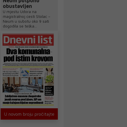
Neum potpuno
obustavljen
U mjestu Udora na
magistralnoj cesti Stolac –
Neum u subotu oko 9 sati
dogodila se teška...
U novom broju pročitajte