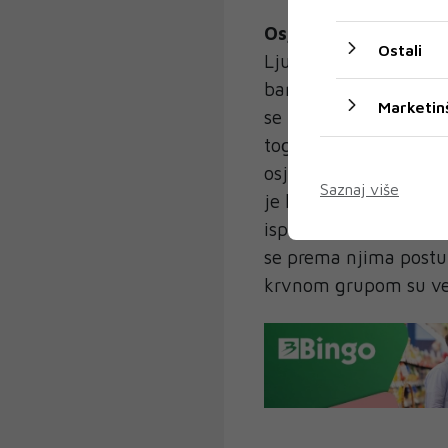
Osjetljivi su i stidljiv
Ostali
Ljudi s krvnom grupom 
barem u početku, pri
Marketin
se navikavaju da budu
toga, ako imate krvnu 
osjetljiva, emotivna 
Saznaj više
je ljubav u pitanju, ov
ispuni njihove visoke 
se prema njima postup
krvnom grupom su veom