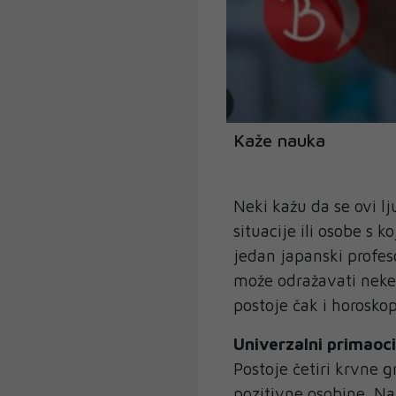
Kaže nauka
Neki kažu da se ovi lj
situacije ili osobe s 
jedan japanski profeso
može odražavati neke 
postoje čak i horosko
Univerzalni primaoci
Postoje četiri krvne g
pozitivne osobine. Na