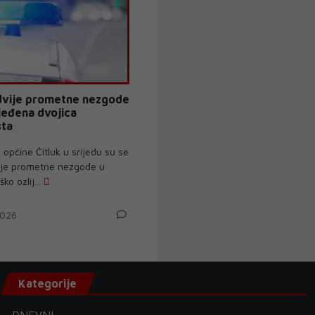
 dvije prometne nezgode
ijeđena dvojica
sta
općine Čitluk u srijedu su se
ije prometne nezgode u
ko ozlij...
026
Kategorije
DNEVNI