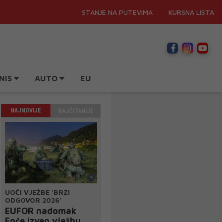
STANJE NA PUTEVIMA
KURSNA LISTA
NIS
AUTO
EU
NAJNOVIJE
NAJČITANIJE
UOČI VJEŽBE 'BRZI
ODGOVOR 2026'
EUFOR nadomak
Foče izveo vježbu