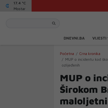
17.4 °C
Mostar
DNEVNI.BA
VIJESTI
Početna
Crna kronika
MUP o incidentu kod škol
ozlijeđenih
MUP o inc
Širokom B
maloljetn