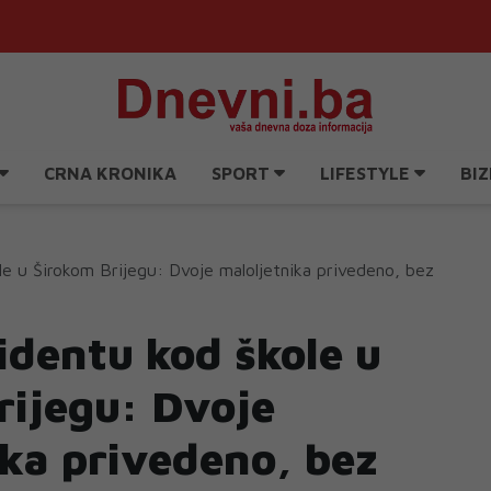
CRNA KRONIKA
SPORT
LIFESTYLE
BIZ
e u Širokom Brijegu: Dvoje maloljetnika privedeno, bez
identu kod škole u
rijegu: Dvoje
ika privedeno, bez