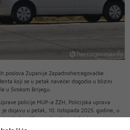
jih poslova Županije Zapadnohercegovačke
denta koji se u petak navečer dogodio u blizini
le u Širokom Brijegu.
Uprave policije MUP-a ŽZH, Policijska uprava
a je dojavu u petak, 10. listopada 2025. godine, u
izini škole u Klancu okuplja veći broj
se nešto“ te da bi moglo doći do tučnjave.