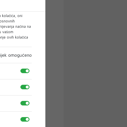
 kolačića, oni
 osnovnih
mijevanja načina na
 s vašom
je ovih kolačića
ijek omogućeno