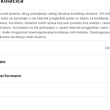
kolačića
mah su upućeni policijski službenici koji su
oristi kolačiće zbog poboljšanja vašeg iskustva korištenja stranice. Od ovih
nika. Dvije osobe koje su se, prema navodima
o nužni se spremaju u vaš Internet preglednik pošto su ključni za korištenje
 privedene su na informativni razgovor u
anice. Koristimo i kolačiće trećih strana koji nam pomažu kod analize i razu
 stranice. Ovi kolačići će biti pohranjeni u vašem Internet pregledniku samo
otvrdio je za
Jabuka TV
glasnogovornik Uprave
, imate mogućnost onemogućavanja korištenja ovih kolačića. Onemogućavan
.
kustvo korištenja naših stranica.
licija provodi izvide s ciljem utvrđivanja svih
Uv
i povezanih s ovim događajem.
lni
medijima o ozlijeđenim maloljetnicima, želimo
aloljetnik nije zatražio niti primio liječničku
 performansi
 Široki Brijeg“, zaključio je glasnogovornik
rednje strukovne škole u Širokom Brijegu u
šlo je do sukoba između nekoliko maloljetnika.
ormacijama, u incidentu je bilo ozlijeđenih