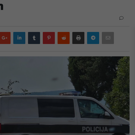
h
Google
LinkedIn
Tumblr
Pinterest
Reddit
Print
Telegram
Email
plus