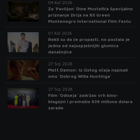
04 Kol 2026
Za 'Paviljon' Dine Mustafića Specijalno
priznanje žirija na XII Green
Montenegro International Film Festu
01 Kol 2026
Rekli su da će propasti, no postala je
jedna od najuspješnijih glumica
današnjice
27 Srp 2026
Matt Damon: Iz čistog očaja napisali
smo 'Dobrog Willa Huntinga'
27 Srp 2026
Film 'Odiseja' zadržao vrh kino-
blagajni i premašio 639 miliona dolara
zarade