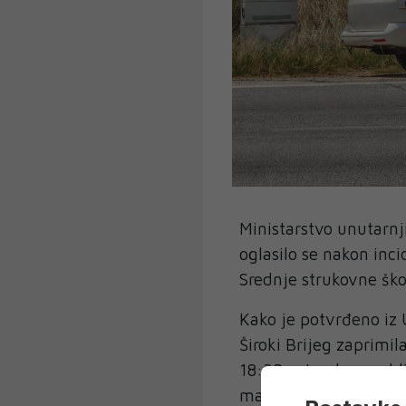
Ministarstvo unutarn
oglasilo se nakon inci
Srednje strukovne ško
Kako je potvrđeno iz 
Široki Brijeg zaprimil
18:32 sata, da se u bl
maloljetnika koji „no