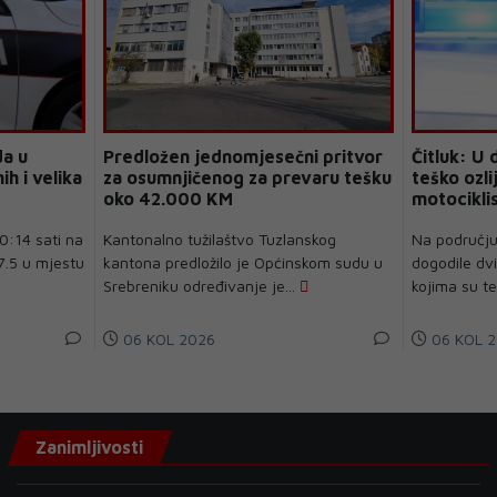
a u
Predložen jednomjesečni pritvor
Čitluk: U
ih i velika
za osumnjičenog za prevaru tešku
teško ozl
oko 42.000 KM
motocikli
0:14 sati na
Kantonalno tužilaštvo Tuzlanskog
Na području 
7.5 u mjestu
kantona predložilo je Općinskom sudu u
dogodile dv
Srebreniku određivanje je...
kojima su teš
06 KOL 2026
06 KOL 2
Zanimljivosti