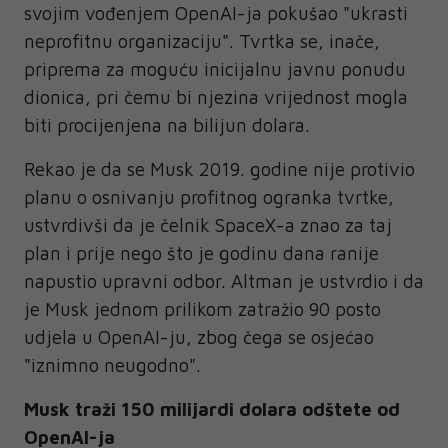
svojim vođenjem OpenAI-ja pokušao "ukrasti
neprofitnu organizaciju". Tvrtka se, inače,
priprema za moguću inicijalnu javnu ponudu
dionica, pri čemu bi njezina vrijednost mogla
biti procijenjena na bilijun dolara.
Rekao je da se Musk 2019. godine nije protivio
planu o osnivanju profitnog ogranka tvrtke,
ustvrdivši da je čelnik SpaceX-a znao za taj
plan i prije nego što je godinu dana ranije
napustio upravni odbor. Altman je ustvrdio i da
je Musk jednom prilikom zatražio 90 posto
udjela u OpenAI-ju, zbog čega se osjećao
"iznimno neugodno".
Musk traži 150 milijardi dolara odštete od
OpenAI-ja