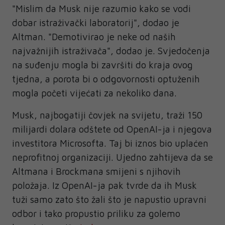
"Mislim da Musk nije razumio kako se vodi
dobar istraživački laboratorij", dodao je
Altman. "Demotivirao je neke od naših
najvažnijih istraživača", dodao je. Svjedočenja
na suđenju mogla bi završiti do kraja ovog
tjedna, a porota bi o odgovornosti optuženih
mogla početi vijećati za nekoliko dana.
Musk, najbogatiji čovjek na svijetu, traži 150
milijardi dolara odštete od OpenAI-ja i njegova
investitora Microsofta. Taj bi iznos bio uplaćen
neprofitnoj organizaciji. Ujedno zahtijeva da se
Altmana i Brockmana smijeni s njihovih
položaja. Iz OpenAI-ja pak tvrde da ih Musk
tuži samo zato što žali što je napustio upravni
odbor i tako propustio priliku za golemo