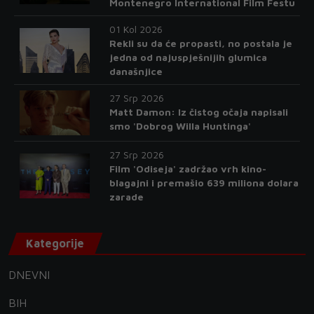
Montenegro International Film Festu
01 Kol 2026
Rekli su da će propasti, no postala je
jedna od najuspješnijih glumica
današnjice
27 Srp 2026
Matt Damon: Iz čistog očaja napisali
smo 'Dobrog Willa Huntinga'
27 Srp 2026
Film 'Odiseja' zadržao vrh kino-
blagajni i premašio 639 miliona dolara
zarade
Kategorije
DNEVNI
BIH