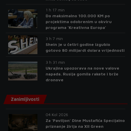
1 h 17 min
Do maksimalno 100.000 KM po
projektima odobrenim u okviru
programa 'Kreativna Europa'
3 h 7 min
Shein je u četiri godine izgubio
gotovo 80 milijardi dolara vrijednosti
3 h 31 min
Ukrajina upozorava na nove valove
napada. Rusija gomila rakete i brže
dronove
Zanimljivosti
04 Kol 2026
Za 'Paviljon' Dine Mustafića Specijalno
priznanje žirija na XII Green