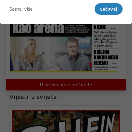
Marketinški
Saznaj više
Sačuvaj
U novom broju pročitajte
Vijesti iz svijeta