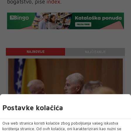
bogatstvo, piše
index
.
NAJNOVIJE
NAJČITANIJE
Postavke kolačića
Ova web stranica koristi kolačiće zbog poboljšanja vašeg iskustva
korištenja stranice. Od ovih kolačića, oni karakterizirani kao nužni se