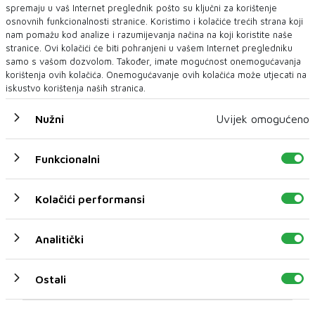
spremaju u vaš Internet preglednik pošto su ključni za korištenje
osnovnih funkcionalnosti stranice. Koristimo i kolačiće trećih strana koji
'PRINCIP LEGITIMNOG PREDSTAVLJANJA' KAO
FLEKSIBILAN POLITIČKI ALAT, A NE KAO SVETO PRAVILO
nam pomažu kod analize i razumijevanja načina na koji koristite naše
VLAST JE SLAST Čović je osobno pogazio
stranice. Ovi kolačići će biti pohranjeni u vašem Internet pregledniku
samo s vašom dozvolom. Također, imate mogućnost onemogućavanja
legitimno predstavljanje, hoće li mu SDA to
korištenja ovih kolačića. Onemogućavanje ovih kolačića može utjecati na
zaboraviti?
iskustvo korištenja naših stranica.
Piše: D. Lukić mostar@dnevni-list.ba Bude li HDZ BiH nekom
postizbornom matematikom iz...
Nužni
Uvijek omogućeno
Funkcionalni
Kolačići performansi
Analitički
Ostali