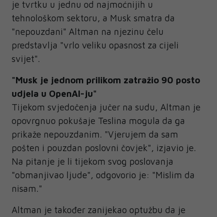
je tvrtku u jednu od najmoćnijih u
tehnološkom sektoru, a Musk smatra da
"nepouzdani" Altman na njezinu čelu
predstavlja "vrlo veliku opasnost za cijeli
svijet".
"Musk je jednom prilikom zatražio 90 posto
udjela u OpenAI-ju"
Tijekom svjedočenja jučer na sudu, Altman je
opovrgnuo pokušaje Teslina mogula da ga
prikaže nepouzdanim. "Vjerujem da sam
pošten i pouzdan poslovni čovjek", izjavio je.
Na pitanje je li tijekom svog poslovanja
"obmanjivao ljude", odgovorio je: "Mislim da
nisam."
Altman je također zanijekao optužbu da je