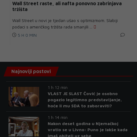
Wall Street raste, ali nafta ponovno zabrinjava
tržišta
Wall Street u novi je tjedan ušao s optimizmom. Slabiji
podaci s američkog tržišta rada smanjili ...
5 H 0 MIN
Najnoviji postovi
1 h 12 min
VLAST JE SLAST Čović je osobno
pogazio legitimno predstavljanje,
hoće li mu SDA to zaboraviti?
1 h 14 min
Nakon deset godina u Njemačkoj
vratio se u Livno: Puno je lakše kada
imaš obitelj uz sebe