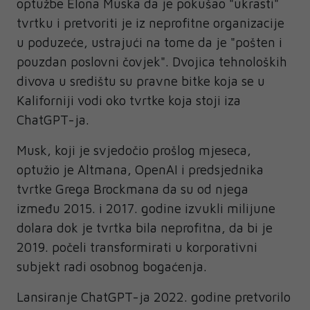
optužbe Elona Muska da je pokušao "ukrasti"
tvrtku i pretvoriti je iz neprofitne organizacije
u poduzeće, ustrajući na tome da je "pošten i
pouzdan poslovni čovjek". Dvojica tehnoloških
divova u središtu su pravne bitke koja se u
Kaliforniji vodi oko tvrtke koja stoji iza
ChatGPT-ja.
Musk, koji je svjedočio prošlog mjeseca,
optužio je Altmana, OpenAI i predsjednika
tvrtke Grega Brockmana da su od njega
između 2015. i 2017. godine izvukli milijune
dolara dok je tvrtka bila neprofitna, da bi je
2019. počeli transformirati u korporativni
subjekt radi osobnog bogaćenja.
Lansiranje ChatGPT-ja 2022. godine pretvorilo