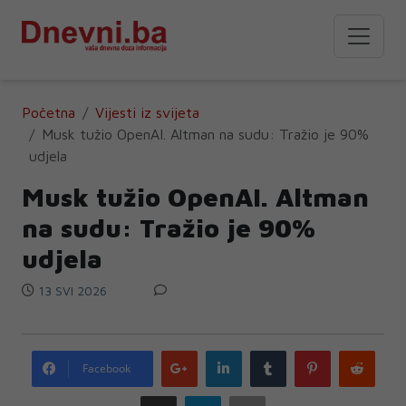
Početna
Vijesti iz svijeta
Musk tužio OpenAI. Altman na sudu: Tražio je 90%
udjela
Musk tužio OpenAI. Altman
na sudu: Tražio je 90%
udjela
13 SVI 2026
Google
LinkedIn
Tumblr
Pinterest
Redd
Facebook
plus