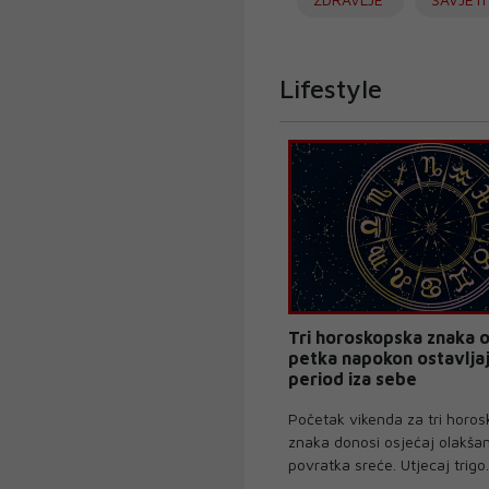
Lifestyle
Tri horoskopska znaka 
petka napokon ostavlja
period iza sebe
Početak vikenda za tri horo
znaka donosi osjećaj olakšan
povratka sreće. Utjecaj trigo.