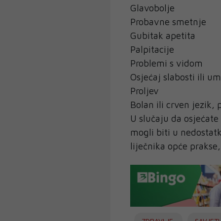
Glavobolje
Probavne smetnje
Gubitak apetita
Palpitacije
Problemi s vidom
Osjećaj slabosti ili u
Proljev
Bolan ili crven jezik,
U slučaju da osjećate 
mogli biti u nedostat
liječnika opće prakse
ZDRAVLJE
SAVJETI