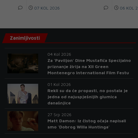
07 KOL 2026
06 KOL 2
Zanimljivosti
04 Kol 2026
Za 'Paviljon' Dine Mustafića Specijalno
priznanje žirija na XII Green
Montenegro International Film Festu
01 Kol 2026
Rekli su da će propasti, no postala je
jedna od najuspješnijih glumica
današnjice
27 Srp 2026
Matt Damon: Iz čistog očaja napisali
smo 'Dobrog Willa Huntinga'