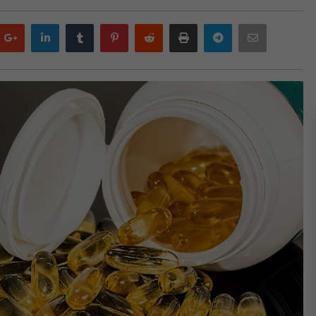
Google
LinkedIn
Tumblr
Pinterest
Reddit
Print
Telegram
Email
plus