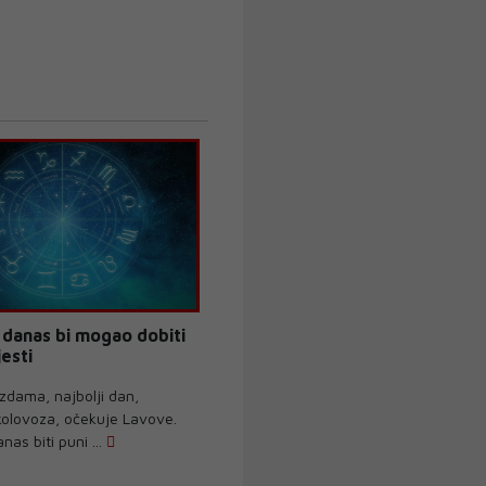
 danas bi mogao dobiti
jesti
zdama, najbolji dan,
 kolovoza, očekuje Lavove.
nas biti puni ...