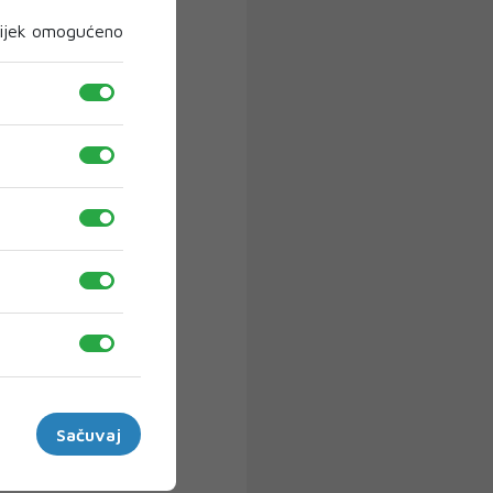
ijek omogućeno
Sačuvaj