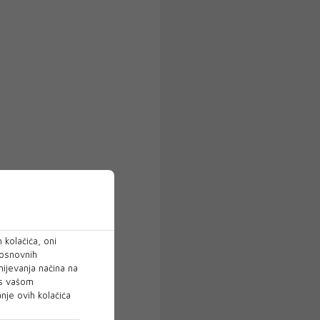
 kolačića, oni
 osnovnih
mijevanja načina na
 s vašom
je ovih kolačića