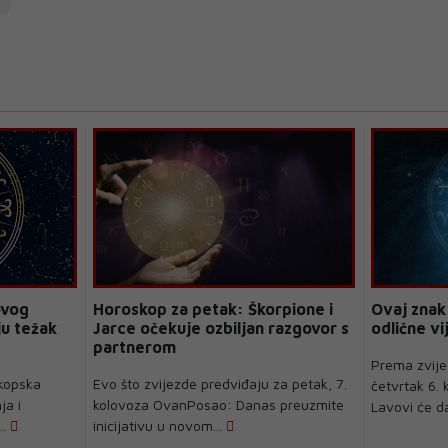
ovog
Horoskop za petak: Škorpione i
Ovaj znak
ju težak
Jarce očekuje ozbiljan razgovor s
odlične vi
partnerom
Prema zvije
skopska
Evo što zvijezde predviđaju za petak, 7.
četvrtak 6.
ja i
kolovoza OvanPosao: Danas preuzmite
Lavovi će da
..
inicijativu u novom...