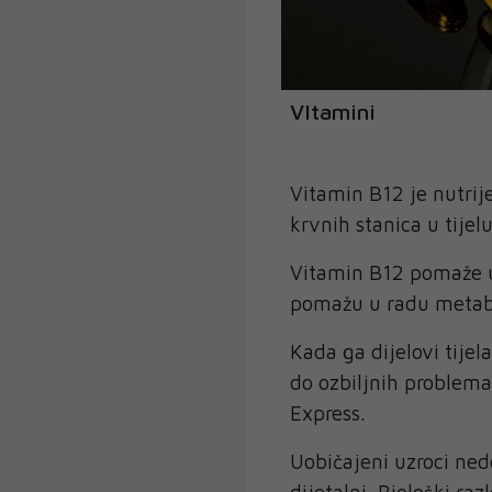
VItamini
Vitamin B12 je nutrij
krvnih stanica u tije
Vitamin B12 pomaže u 
pomažu u radu metabo
Kada ga dijelovi tije
do ozbiljnih problema
Express.
Uobičajeni uzroci ned
dijetalni. Biološki ra