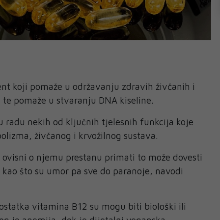
ent koji pomaže u održavanju zdravih živčanih i
lu te pomaže u stvaranju DNA kiseline.
radu nekih od ključnih tjelesnih funkcija koje
lizma, živčanog i krvožilnog sustava.
la ovisni o njemu prestanu primati to može dovesti
 kao što su umor pa sve do paranoje, navodi
ostatka vitamina B12 su mogu biti biološki ili
zlog je anemija, dok je dijetalni veganska