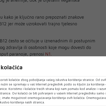
u kako je ključno rano prepoznati znakove
12 jer može uzrokovati trajno tjelesno
12 često se očituje u iznenadnim ili postupnim
 zdravlja ili osobnosti koje mogu dovesti do
oput paranoje, prenosi
N1.
omi nedostatka vitamina B12
kolačića
 fizičkih simptoma nedostatka B12, istraživanja
šći način na koji se manifestira leži u
oristi kolačiće zbog poboljšanja vašeg iskustva korištenja stranice. Od ovih
trijskim simptomima.
o nužni se spremaju u vaš Internet preglednik pošto su ključni za korištenje
anice. Koristimo i kolačiće trećih strana koji nam pomažu kod analize i razu
 stranice. Ovi kolačići će biti pohranjeni u vašem Internet pregledniku samo
loškim simptomima je parestezija, stanje u
, imate mogućnost onemogućavanja korištenja ovih kolačića. Onemogućavan
ećaji žarenja, bockanja ili svrbeža u različitim
kustvo korištenja naših stranica.