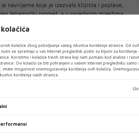
 je nevrijeme koje je izazvalo klizišta i poplave,
jen željeznički promet, a u pojedinim mjestima
kolačića
hvatile regije Ligurija, Emilija-Romagna i
vale su poplave u nekim naseljima, javlja
oristi kolačiće zbog poboljšanja vašeg iskustva korištenja stranice. Od ovih
o nužni se spremaju u vaš Internet preglednik pošto su ključni za korištenje
anice. Koristimo i kolačiće trećih strana koji nam pomažu kod analize i razu
 stranice. Ovi kolačići će biti pohranjeni u vašem Internet pregledniku samo
 brigada nastavlja akcije potrage i spašavanja,
, imate mogućnost onemogućavanja korištenja ovih kolačića. Onemogućavan
kustvo korištenja naših stranica.
judi, te je evakuiran dom za starije osobe u
Uv
ljen je u Emilija-Romagni i lučkom gradu La
lni
 performansi