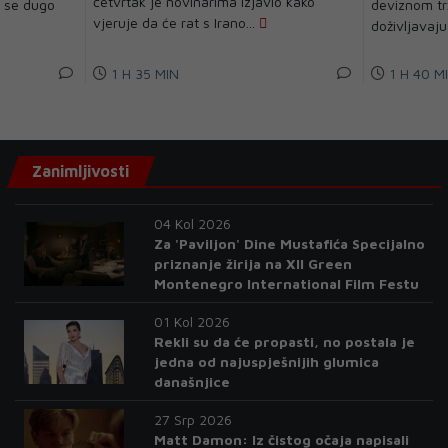
četvrtak je novinarima izjavio kako
t se dugo
deviznom trž
vjeruje da će rat s Irano...
doživljavaju
1 H 35 MIN
1 H 40 M
Zanimljivosti
04 Kol 2026
Za 'Paviljon' Dine Mustafića Specijalno
priznanje žirija na XII Green
Montenegro International Film Festu
01 Kol 2026
Rekli su da će propasti, no postala je
jedna od najuspješnijih glumica
današnjice
27 Srp 2026
Matt Damon: Iz čistog očaja napisali