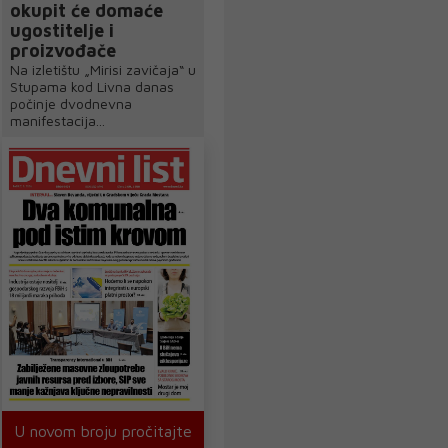
okupit će domaće
ugostitelje i
proizvođače
Na izletištu „Mirisi zavičaja“ u
Stupama kod Livna danas
počinje dvodnevna
manifestacija...
U novom broju pročitajte