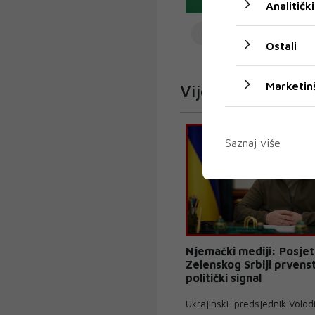
Analitički
ITALIJA
Ostali
Marketin
Vijesti iz svijeta
Saznaj više
Njemački mediji: Posjet
Zelenskog Srbiji prvens
politički signal
Ukrajinski predsjednik Volod