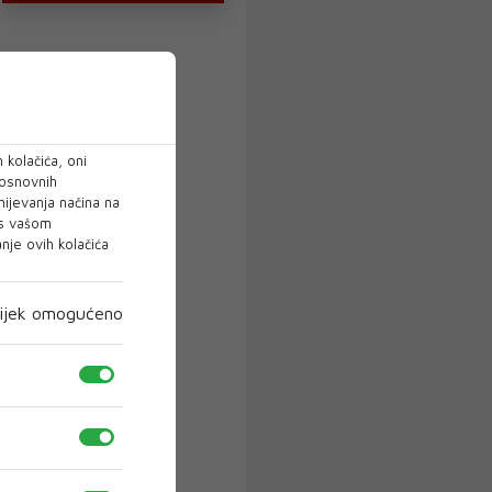
 kolačića, oni
 osnovnih
mijevanja načina na
 s vašom
je ovih kolačića
ijek omogućeno