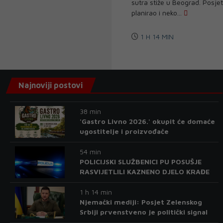
sutra stiže u Beograd. Posje
planirao i neko...
1 H 14 MIN
Najnoviji postovi
38 min
'Gastro Livno 2026.' okupit će domaće
ugostitelje i proizvođače
54 min
POLICIJSKI SLUŽBENICI PU POSUŠJE
RASVIJETLILI KAZNENO DJELO KRAĐE
1 h 14 min
Njemački mediji: Posjet Zelenskog
Srbiji prvenstveno je politički signal