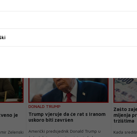
ški
DONALD TRUMP
Zašto zaj
Trump vjeruje da će rat s Iranom
tveno je
mijenja pr
uskoro biti završen
tržištima
Američki predsjednik Donald Trump u
imir Zelenski
Kada središ