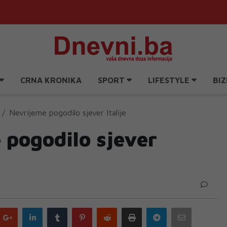
CRNA KRONIKA
SPORT
LIFESTYLE
BIZ
Nevrijeme pogodilo sjever Italije
 pogodilo sjever
Google
LinkedIn
Tumblr
Pinterest
Reddit
Print
Telegram
Email
plus