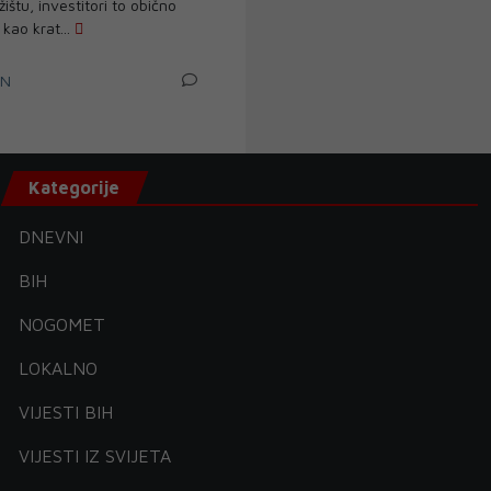
ištu, investitori to obično
 kao krat...
IN
Kategorije
DNEVNI
BIH
NOGOMET
LOKALNO
VIJESTI BIH
VIJESTI IZ SVIJETA