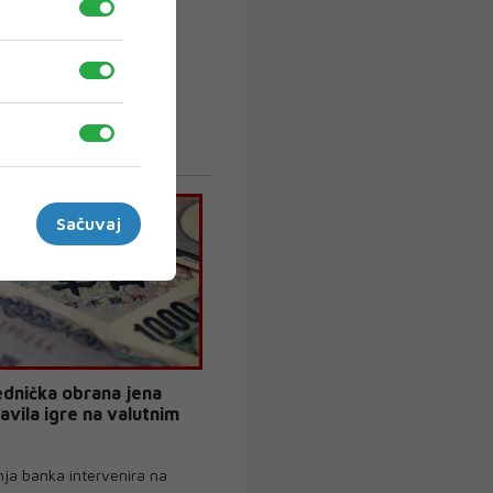
Sačuvaj
ednička obrana jena
avila igre na valutnim
nja banka intervenira na