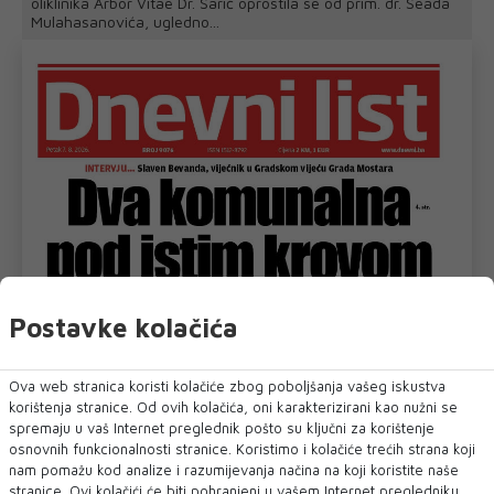
oliklinika Arbor Vitae Dr. Sarić oprostila se od prim. dr. Seada
Mulahasanovića, ugledno...
Postavke kolačića
Ova web stranica koristi kolačiće zbog poboljšanja vašeg iskustva
korištenja stranice. Od ovih kolačića, oni karakterizirani kao nužni se
spremaju u vaš Internet preglednik pošto su ključni za korištenje
osnovnih funkcionalnosti stranice. Koristimo i kolačiće trećih strana koji
nam pomažu kod analize i razumijevanja načina na koji koristite naše
stranice. Ovi kolačići će biti pohranjeni u vašem Internet pregledniku