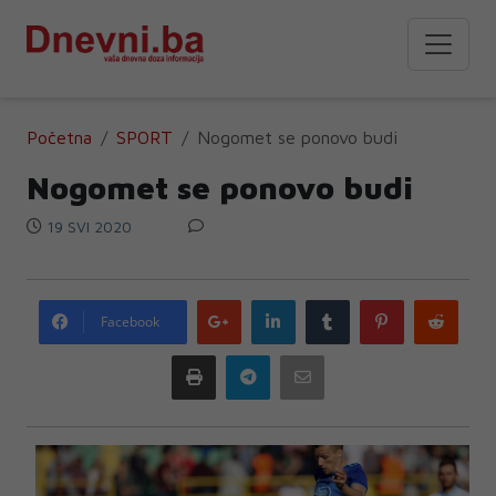
Početna
SPORT
Nogomet se ponovo budi
Nogomet se ponovo budi
19 SVI 2020
Google
LinkedIn
Tumblr
Pinterest
Redd
Facebook
plus
Print
Telegram
Email