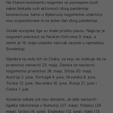
Na Starom kontinentu nogomet se postepeno budi
nakon blokade svih aktivnosti zbog pandemije
koronavirusa. Samo u Bjelorusiji nogometne utakmice
nisu suspendovane ni na jedan dan zbog pandemije.
Ostale europske lige su imale prisilnu pauzu. Najprije je
nogomet pokrenut na Farskim Ostrvima 9. maja, a
zatim je 16. maja uslijedio nastvak sezone u njemačkoj
Bundesligi.
Sljedeća na redu bit će Češka, za koju se očekuje da će
prvenstvo nastaviti 23. maja, Danska će nastaviti
nogometno prvenstvo 28. maja, Srbija 30. maja,
Austrija 2. juna, Portugal 4. juna, Hrvatska 6. juna,
Turska 12. juna, Norveška 16. juna, Rusija 21. juna i
Finska 1. jula.
Konačne odluke još nisu donijete, ali žele nastaviti
ligaška takmičenja u Rumuniji (27. maja), Poljskoj (29.
maja), Grčkoj (6. juna), Engleskoj (12. juna), Italiji (13.