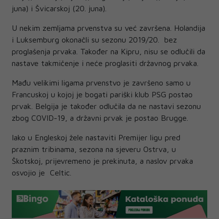
juna) i Švicarskoj (20. juna).
U nekim zemljama prvenstva su već završena. Holandija
i Luksemburg okonačli su sezonu 2019/20. bez
proglašenja prvaka. Također na Kipru, nisu se odlučili da
nastave takmičenje i neće proglasiti državnog prvaka.
Mađu velikimi ligama prvenstvo je završeno samo u
Francuskoj u kojoj je bogati pariški klub PSG postao
prvak. Belgija je također odlučila da ne nastavi sezonu
zbog COVID-19, a državni prvak je postao Brugge.
Iako u Engleskoj žele nastaviti Premijer ligu pred
praznim tribinama, sezona na sjeveru Ostrva, u
Škotskoj, prijevremeno je prekinuta, a naslov prvaka
osvojio je Celtic.