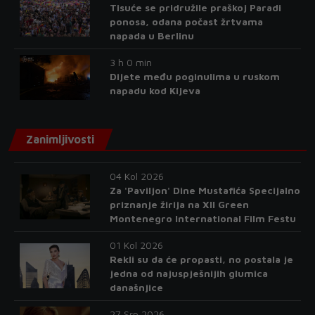
Tisuće se pridružile praškoj Paradi
ponosa, odana počast žrtvama
napada u Berlinu
3 h 0 min
Dijete među poginulima u ruskom
napadu kod Kijeva
Zanimljivosti
04 Kol 2026
Za 'Paviljon' Dine Mustafića Specijalno
priznanje žirija na XII Green
Montenegro International Film Festu
01 Kol 2026
Rekli su da će propasti, no postala je
jedna od najuspješnijih glumica
današnjice
27 Srp 2026