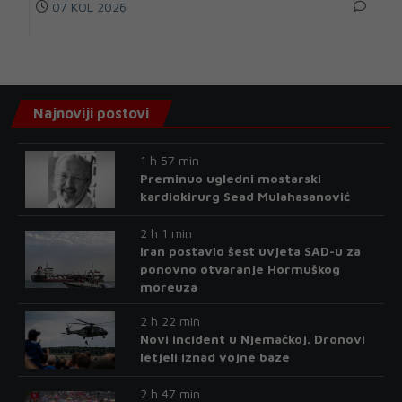
07 KOL 2026
Najnoviji postovi
1 h 57 min
Preminuo ugledni mostarski
kardiokirurg Sead Mulahasanović
2 h 1 min
Iran postavio šest uvjeta SAD-u za
ponovno otvaranje Hormuškog
moreuza
2 h 22 min
Novi incident u Njemačkoj. Dronovi
letjeli iznad vojne baze
2 h 47 min