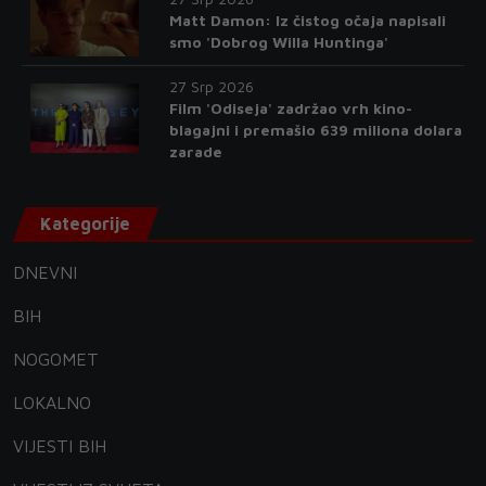
Matt Damon: Iz čistog očaja napisali
smo 'Dobrog Willa Huntinga'
27 Srp 2026
Film 'Odiseja' zadržao vrh kino-
blagajni i premašio 639 miliona dolara
zarade
Kategorije
DNEVNI
BIH
NOGOMET
LOKALNO
VIJESTI BIH