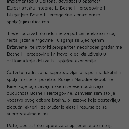
implementaciju Dejtona, dovodeći u opasnost
Euroatlantsku integraciju Bosne i Hercegovine i i
izlaganjem Bosne i Hercegovine zlonamjernim
spoljašnjim uticajima.
Treće, podržati ću reforme za poticanje ekonomskog
rasta, jačanje trgovine i ulaganja sa Sjedinjenim
Državama, te stvoriti prosperitet neophodan građanima
Bosne i Hercegovine i njihovoj djeci da uživaju u
prilikama koje dolaze iz uspješne ekonomije.
Četvrto, radit ću na suprotstavljanju naporima lokalnih i
spoljnih aktera, posebno Rusije i Narodne Republike
Kine, koje ugrožavaju naše interese i podrivaju
budućnost Bosne i Hercegovine. Zahvalan sam što je
vodstvo ovog odbora istaknulo izazove koje postavljaju
zloćudni akteri i za pružanje alata i resursa da se
suprotstavimo njima.
Peto, podržat ću napore za unaprjeđenje pomirenja