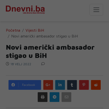
Početna
Vijesti BiH
Novi američki ambasador stigao u BiH
Novi američki ambasador
stigao u BiH
18 VELJ 2022
Google
LinkedIn
Tumblr
Pinterest
Redd
Facebook
plus
Print
Telegram
Email