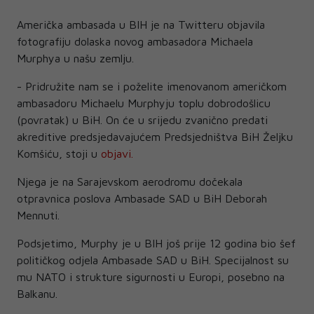
Američka ambasada u BIH je na Twitteru objavila
fotografiju dolaska novog ambasadora Michaela
Murphya u našu zemlju.
- Pridružite nam se i poželite imenovanom američkom
ambasadoru Michaelu Murphyju toplu dobrodošlicu
(povratak) u BiH. On će u srijedu zvanično predati
akreditive predsjedavajućem Predsjedništva BiH Željku
Komšiću, stoji u
objavi.
Njega je na Sarajevskom aerodromu dočekala
otpravnica poslova Ambasade SAD u BiH Deborah
Mennuti.
Podsjetimo, Murphy je u BIH još prije 12 godina bio šef
političkog odjela Ambasade SAD u BiH. Specijalnost su
mu NATO i strukture sigurnosti u Europi, posebno na
Balkanu.