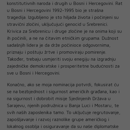
konstitutivnih naroda i drugih u Bosni i Hercegovini. Rat
u Bosni i Hercegovini 1992-1995 bio je strašna
tragedija. Izgubljeno je sto hiljada života i počinjeni su
stravični zločini, uključujući genocid u Srebrenici.
Krivica za Srebrenicu i druge zločine je na onima koji su
ih počinili, a ne na čitavim etničkim grupama. Dužnost
sadašnjih lidera je da drže počinioce odgovornima,
priznaju i poštuju žrtve i promoviraju pomirenje.
Također, trebaju usmjeriti svoju enegiju na izgradnju
zajedničke demokratske i prosperitetne budućnosti za
sve u Bosni i Hercegovini.
Konačno, ako se moja nominacija potvrdi, fokusirat ću
se na bezbjednost i sigurnost američkih građana, kao i
na sigurnost i dobrobit misije Sjedinjenih Država u
Sarajevu, njenih podružnica u Banja Luci i Mostaru, te
svih naših zaposlenika tamo. To uključuje regrutovanje,
zapošljavanje i razvoj raznolike grupe američkog i
lokalnog osoblja i osiguravanje da su naše diplomatske