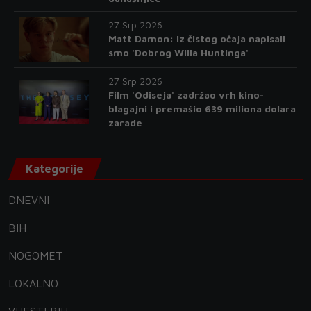
27 Srp 2026
Matt Damon: Iz čistog očaja napisali
smo 'Dobrog Willa Huntinga'
27 Srp 2026
Film 'Odiseja' zadržao vrh kino-
blagajni i premašio 639 miliona dolara
zarade
Kategorije
DNEVNI
BIH
NOGOMET
LOKALNO