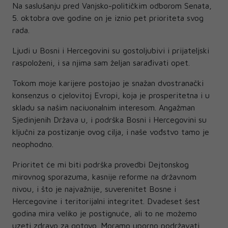
Na saslušanju pred Vanjsko-političkim odborom Senata,
5. oktobra ove godine on je iznio pet prioriteta svog
rada.
Ljudi u Bosni i Hercegovini su gostoljubivi i prijateljski
raspoloženi, i sa njima sam željan sarađivati opet.
Tokom moje karijere postojao je snažan dvostranački
konsenzus o cjelovitoj Evropi, koja je prosperitetna i u
skladu sa našim naciuonalnim interesom. Angažman
Sjedinjenih Država u, i podrška Bosni i Hercegovini su
ključni za postizanje ovog cilja, i naše vođstvo tamo je
neophodno.
Prioritet će mi biti podrška provedbi Dejtonskog
mirovnog sporazuma, kasnije reforme na državnom
nivou, i što je najvažnije, suverenitet Bosne i
Hercegovine i teritorijalni integritet. Dvadeset šest
godina mira veliko je postignuće, ali to ne možemo
uzeti zdravo za gotovo. Moramo uporno podržavati