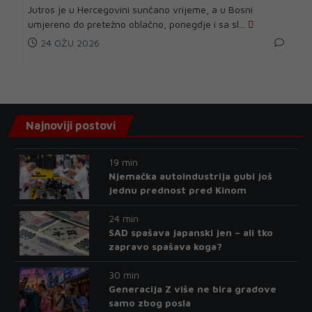
Jutros je u Hercegovini sunčano vrijeme, a u Bosni
umjereno do pretežno oblačno, ponegdje i sa sl...
24 OŽU 2026
Najnoviji postovi
19 min
Njemačka autoindustrija gubi još
jednu prednost pred Kinom
24 min
SAD spašava japanski jen – ali tko
zapravo spašava koga?
30 min
Generacija Z više ne bira gradove
samo zbog posla