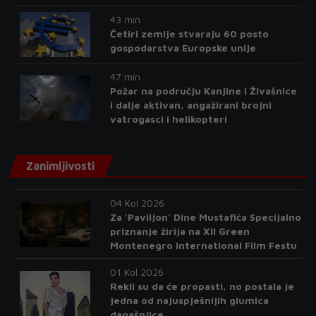
43 min
Četiri zemlje stvaraju 60 posto
gospodarstva Europske unije
47 min
Požar na području Kanjine i Živašnice
i dalje aktivan, angažirani brojni
vatrogasci i helikopteri
Zanimljivosti
04 Kol 2026
Za 'Paviljon' Dine Mustafića Specijalno
priznanje žirija na XII Green
Montenegro International Film Festu
01 Kol 2026
Rekli su da će propasti, no postala je
jedna od najuspješnijih glumica
današnjice