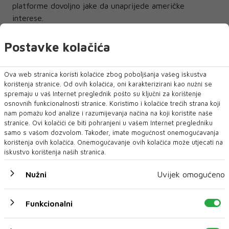
platforme dovoljno jake da unaprijede američke
interese.
Postavke kolačića
Ova web stranica koristi kolačiće zbog poboljšanja vašeg iskustva
korištenja stranice. Od ovih kolačića, oni karakterizirani kao nužni se
spremaju u vaš Internet preglednik pošto su ključni za korištenje
osnovnih funkcionalnosti stranice. Koristimo i kolačiće trećih strana koji
NAJNOVIJE
NAJČITANIJE
nam pomažu kod analize i razumijevanja načina na koji koristite naše
stranice. Ovi kolačići će biti pohranjeni u vašem Internet pregledniku
samo s vašom dozvolom. Također, imate mogućnost onemogućavanja
korištenja ovih kolačića. Onemogućavanje ovih kolačića može utjecati na
iskustvo korištenja naših stranica.
Nužni
Uvijek omogućeno
Funkcionalni