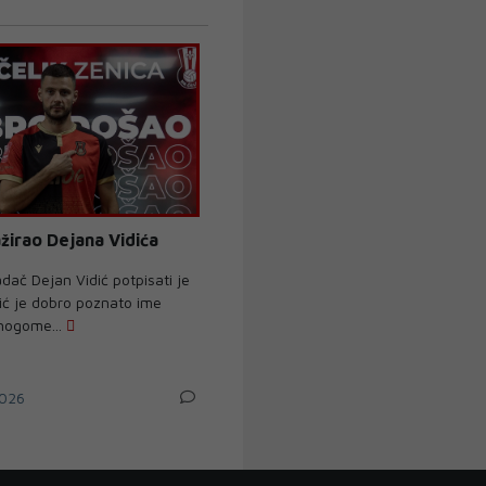
žirao Dejana Vidića
dač Dejan Vidić potpisati je
dić je dobro poznato ime
 nogome...
026