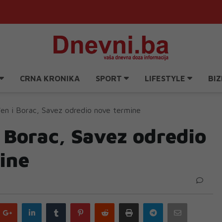
CRNA KRONIKA
SPORT
LIFESTYLE
BIZ
en i Borac, Savez odredio nove termine
 Borac, Savez odredio
ine
Google
LinkedIn
Tumblr
Pinterest
Reddit
Print
Telegram
Email
plus