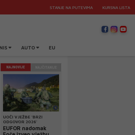
STANJE NA PUTEVIMA
KURSNA LISTA
NIS
AUTO
EU
NAJNOVIJE
NAJČITANIJE
UOČI VJEŽBE 'BRZI
ODGOVOR 2026'
EUFOR nadomak
Foče izveo vježbu