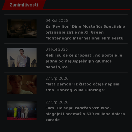
Zanimljivosti
04 Kol 2026
Za 'Paviljon' Dine Mustafića Specijalno
priznanje žirija na XII Green
Montenegro International Film Festu
01 Kol 2026
Rekli su da će propasti, no postala je
jedna od najuspješnijih glumica
današnjice
27 Srp 2026
Matt Damon: Iz čistog očaja napisali
smo 'Dobrog Willa Huntinga'
27 Srp 2026
Film 'Odiseja' zadržao vrh kino-
blagajni i premašio 639 miliona dolara
zarade