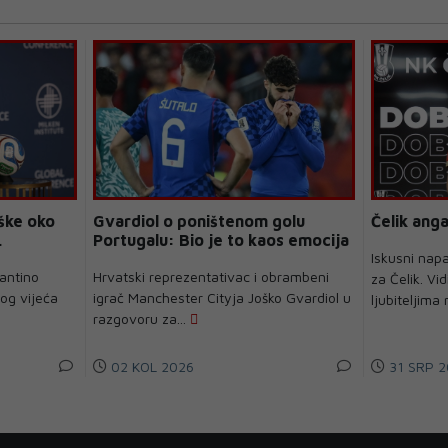
ške oko
Gvardiol o poništenom golu
Čelik anga
.
Portugalu: Bio je to kaos emocija
Iskusni napa
fantino
Hrvatski reprezentativac i obrambeni
za Čelik. Vi
nog vijeća
igrač Manchester Cityja Joško Gvardiol u
ljubiteljima
razgovoru za...
02 KOL 2026
31 SRP 2