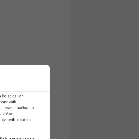
 kolačića, oni
 osnovnih
mijevanja načina na
 s vašom
je ovih kolačića