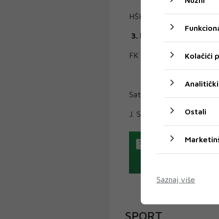
Nužni
HŠK Zrinjski-FK Sloga
Funkciona
3. kolo 15.10.2025.
FK Borac-HŠK Zrinjski
Kolačići
Analitički
Satnice utakmica bit će 
Ostali
J. S.
Marketin
Saznaj više
SPORT