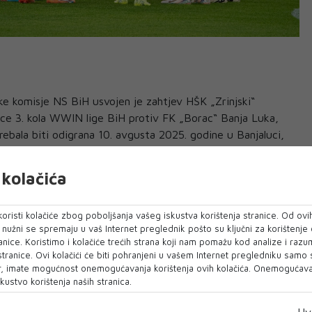
ske komisje NS BiH usvojen je zahtjev HŠK „Zrinjski“
e 3. kola WWIN lige BiH protiv FK „Borac“ Banja Luka,
rebala biti odigrana 10. avgusta 2025. godine u Banjaluci,
kolačića
uka o terminima zaostalih utakmica WWin lige kako
oristi kolačiće zbog poboljšanja vašeg iskustva korištenja stranice. Od ovih
o nužni se spremaju u vaš Internet preglednik pošto su ključni za korištenje
anice. Koristimo i kolačiće trećih strana koji nam pomažu kod analize i razu
 stranice. Ovi kolačići će biti pohranjeni u vašem Internet pregledniku samo
, imate mogućnost onemogućavanja korištenja ovih kolačića. Onemogućavan
kustvo korištenja naših stranica.