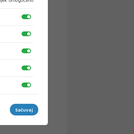
ijek omogućeno
Sačuvaj