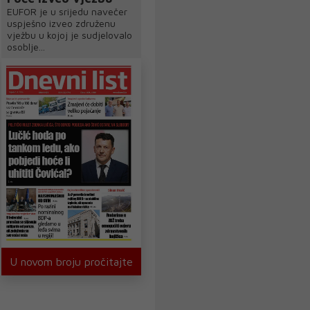
EUFOR je u srijedu navečer
uspješno izveo združenu
vježbu u kojoj je sudjelovalo
osoblje...
U novom broju pročitajte