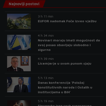
Najnoviji postovi
3 h 11 min
EUFOR nadomak Foče izveo vježbu
4 h 34 min
Novinari moraju imati mogućnost da
svoj posao obavljaju slobodno i
sigurno
4 h 39 min
Licemjerje u svom punom sjaju
5 h 13 min
Danas konferencija 'Položaj
konstitutivnih naroda i Ostalih u
institucijama u BiH'
5 h 19 min
Slovenska jazz rock supergrupa