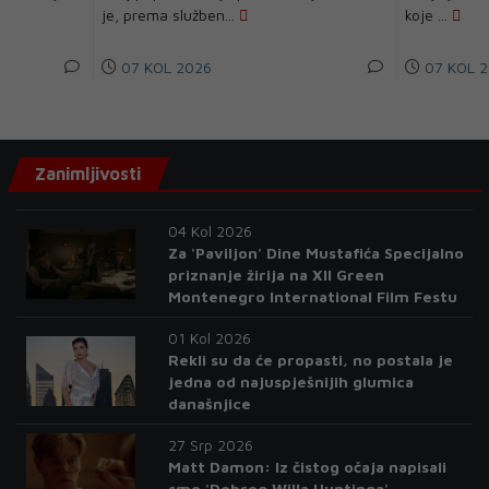
je, prema služben...
koje ...
07 KOL 2026
07 KOL 2
Zanimljivosti
04 Kol 2026
Za 'Paviljon' Dine Mustafića Specijalno
priznanje žirija na XII Green
Montenegro International Film Festu
01 Kol 2026
Rekli su da će propasti, no postala je
jedna od najuspješnijih glumica
današnjice
27 Srp 2026
Matt Damon: Iz čistog očaja napisali
smo 'Dobrog Willa Huntinga'