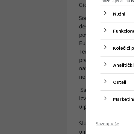
može utjecati na is
Giorgie Meloni.
Nužni
Socijaldemokrati su o
desničara na mjestu i
Funkciona
povjerenik.
Europska pučka strank
Kolačići
Teresu Riberu iz Socij
predložena za izvršnu 
Analitički
natjecanje, što je dr
ne prođe Fitto za izv
Ostali
Sada su socijalisti o
izvršnog potpredsjedni
Marketin
u paketu, a zauzvrat 
Slučaj Olivéra Várhely
Saznaj više
u novoj EK predložen 