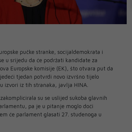
uropske pučke stranke, socijaldemokrata i
 se u srijedu da će podržati kandidate za
ova Europske komisije (EK), što otvara put da
jedeći tjedan potvrdi novo izvršno tijelo
su izvori iz tih stranaka, javlja HINA.
zakomplicirala su se uslijed sukoba glavnih
parlamentu, pa je u pitanje moglo doći
jem će parlament glasati 27. studenoga u