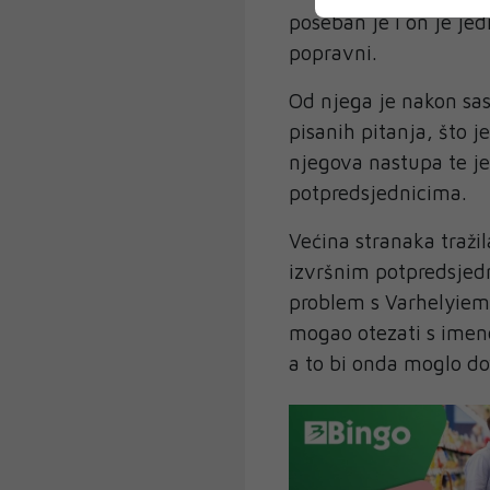
poseban je i on je jed
popravni.
Od njega je nakon sas
pisanih pitanja, što j
njegova nastupa te je
potpredsjednicima.
Većina stranaka tražil
izvršnim potpredsjedni
problem s Varhelyiem 
mogao otezati s imen
a to bi onda moglo do