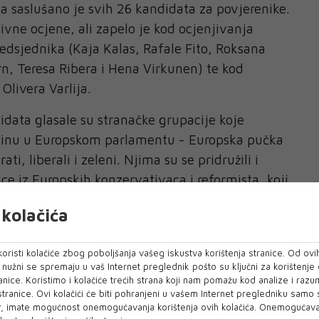
a saslušano je svih 26 kandidata za povjerenike.
tivne ocjene, ali zapelo je kod ocjenjivanja
redsjednika (Kaja Kalas, Rafale Fito, Roksana
n, Teresa Ribera i Hena Virkunen) te kod
livera Varlija.
idata glasale su stranačke grupacije koje
ećinu u Europskom parlamentu - Europska pučka
ti, liberali i zeleni. Njima su se pridružili i
ce iz Europskih konzervativaca i reformista, koji
ali protiv reizbora Ursule von der Leyen za
kolačića
.
 tumači se njihovom željom da ne naštete
oristi kolačiće zbog poboljšanja vašeg iskustva korištenja stranice. Od ovih
o nužni se spremaju u vaš Internet preglednik pošto su ključni za korištenje
kandidatu za člana EK iz njihovih redova
anice. Koristimo i kolačiće trećih strana koji nam pomažu kod analize i razu
e predložen za izvršnog potpredsjednika za
 stranice. Ovi kolačići će biti pohranjeni u vašem Internet pregledniku samo
, imate mogućnost onemogućavanja korištenja ovih kolačića. Onemogućavan
ji dolazi iz stranke Braća Italije premijerke