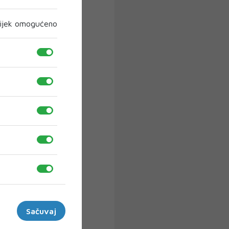
ijek omogućeno
Sačuvaj