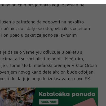
ini od običnih povjerenika koji je poslan na
lušanja zatraženo da odgovori na nekoliko
e i učinio, no i dalje se odugovlačilo s ocjenom
 i on upao u paket zajedno sa izvršnim
a je da se o Varhelyiu odlučuje u paketu s
cima, ali su socijalisti to odbili. Međutim,
je u tome što bi mađarski premijer Viktor Orban
ovanjem novog kandidata ako on bude odbijen,
vesti do daljnje odgode izglasavanja nove EK.