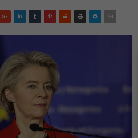
Google
LinkedIn
Tumblr
Pinterest
Reddit
Print
Telegram
Email
plus