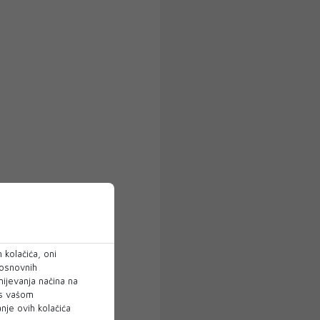
 kolačića, oni
 osnovnih
mijevanja načina na
 s vašom
je ovih kolačića