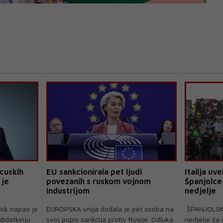
cuskih
EU sankcionirala pet ljudi
Italija uv
 je
povezanih s ruskom vojnom
Španjolce.
industrijom
nedjelje
usk napao je
EUROPSKA unija dodala je pet osoba na
ŠPANJOLSKA j
didatkinju
svoj popis sankcija protiv Rusije. Odluka
nedjelje za 