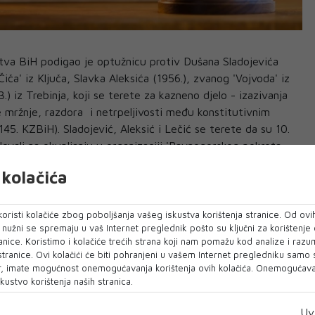
ljstva BiH podigao je optužnicu protiv Dušana Sladojevića
Čiča' iz Ključa, Slavka Aleksića (1956.), zvanog 'Vojvoda' iz
3.) iz Trebinja, koji se terete za kazneno djelo - izazivanja
ke mržnje, razdora i netrpeljivosti među konstitutivnim
145. KZBiH). Sladojević, Aleksić i Lečić se terete da su 10.
lovali na okupljanju u organizaciji 'Ravnogorskog pokreta
 na Trgu palih boraca u Višegradu, te kasnije na
kolačića
ke, poznatom kao 'Draževina', priopćeno je iz Tužiteljstva
oristi kolačiće zbog poboljšanja vašeg iskustva korištenja stranice. Od ovih
prilikom postrojavanja pripadnika Ravnogorskog pokreta,
o nužni se spremaju u vaš Internet preglednik pošto su ključni za korištenje
adnika iz Srbije i Crne Gore, optuženi Sladojević kao
anice. Koristimo i kolačiće trećih strana koji nam pomažu kod analize i razu
 stranice. Ovi kolačići će biti pohranjeni u vašem Internet pregledniku samo
 pokreta RS' i optuženi Aleksić, sudjelovali u vršenju
, imate mogućnost onemogućavanja korištenja ovih kolačića. Onemogućavan
 vojne terminologije i uz predaju raporta, kao i iznosili
kustvo korištenja naših stranica.
li Ravnogorski pokret, te puštanjem i pjevanjem pjesme
 prijetnju ili nasilje, izazvali uznemirenost i strah
Uv