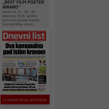
„BEST FILM POSTER
AWARD“
Neum će 27., 28. i 29.
kolovoza 2026. godine
ponovno postati mjesto
susreta filma, mora,...
U novom broju pročitajte