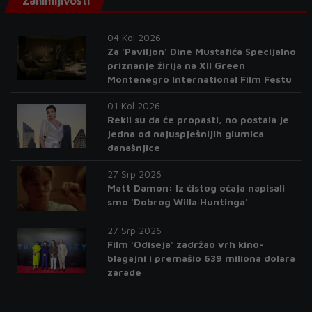
Zanimljivosti
04 Kol 2026
Za 'Paviljon' Dine Mustafića Specijalno
priznanje žirija na XII Green
Montenegro International Film Festu
01 Kol 2026
Rekli su da će propasti, no postala je
jedna od najuspješnijih glumica
današnjice
27 Srp 2026
Matt Damon: Iz čistog očaja napisali
smo 'Dobrog Willa Huntinga'
27 Srp 2026
Film 'Odiseja' zadržao vrh kino-
blagajni i premašio 639 miliona dolara
zarade