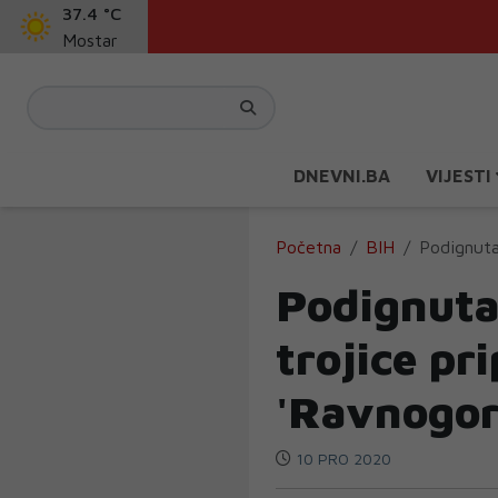
37.4 °C
Mostar
DNEVNI.BA
VIJESTI
Početna
BIH
Podignuta
Podignuta
trojice pr
'Ravnogor
10 PRO 2020