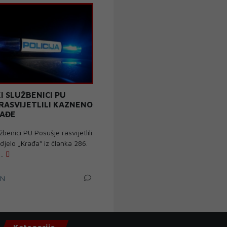
KI SLUŽBENICI PU
RASVIJETLILI KAZNENO
RAĐE
užbenici PU Posušje rasvijetlili
jelo „Krađa“ iz članka 286.
..
IN