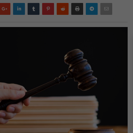
Google
LinkedIn
Tumblr
Pinterest
Reddit
Print
Telegram
Email
plus