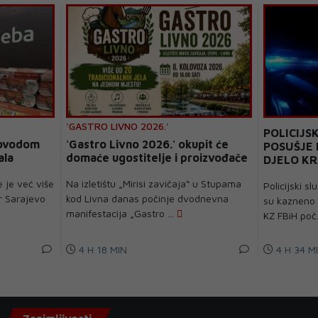
'GASTRO LIVNO 2026.'
POLICIJS
povodom
'Gastro Livno 2026.' okupit će
POSUŠJE 
ala
domaće ugostitelje i proizvođače
DJELO K
 je već više
Na izletištu „Mirisi zavičaja“ u Stupama
Policijski sl
r Sarajevo
kod Livna danas počinje dvodnevna
su kazneno d
manifestacija „Gastro ...
KZ FBiH poč.
4 H 18 MIN
4 H 34 M