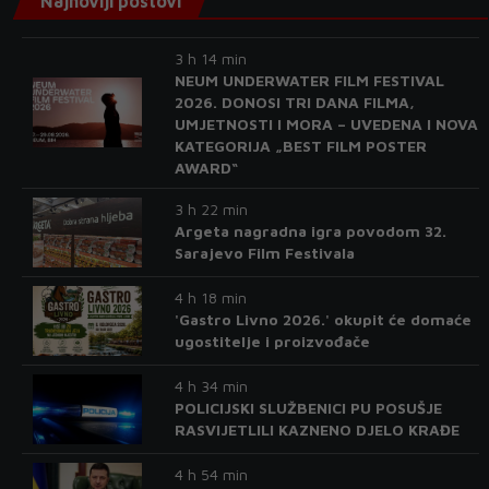
Najnoviji postovi
3 h 14 min
NEUM UNDERWATER FILM FESTIVAL
2026. DONOSI TRI DANA FILMA,
UMJETNOSTI I MORA – UVEDENA I NOVA
KATEGORIJA „BEST FILM POSTER
AWARD“
3 h 22 min
Argeta nagradna igra povodom 32.
Sarajevo Film Festivala
4 h 18 min
'Gastro Livno 2026.' okupit će domaće
ugostitelje i proizvođače
4 h 34 min
POLICIJSKI SLUŽBENICI PU POSUŠJE
RASVIJETLILI KAZNENO DJELO KRAĐE
4 h 54 min