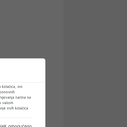
 kolačića, oni
 osnovnih
mijevanja načina na
 s vašom
je ovih kolačića
ijek omogućeno