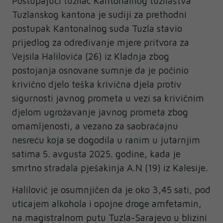
Postupajući tužilac Kantonalnog tužilaštva
Tuzlanskog kantona je sudiji za prethodni
postupak Kantonalnog suda Tuzla stavio
prijedlog za određivanje mjere pritvora za
Vejsila Halilovića (26) iz Kladnja zbog
postojanja osnovane sumnje da je počinio
krivično djelo teška krivična djela protiv
sigurnosti javnog prometa u vezi sa krivičnim
djelom ugrožavanje javnog prometa zbog
omamljenosti, a vezano za saobraćajnu
nesreću koja se dogodila u ranim u jutarnjim
satima 5. avgusta 2025. godine, kada je
smrtno stradala pješakinja A.N (19) iz Kalesije.
Halilović je osumnjičen da je oko 3,45 sati, pod
uticajem alkohola i opojne droge amfetamin,
na magistralnom putu Tuzla-Sarajevo u blizini