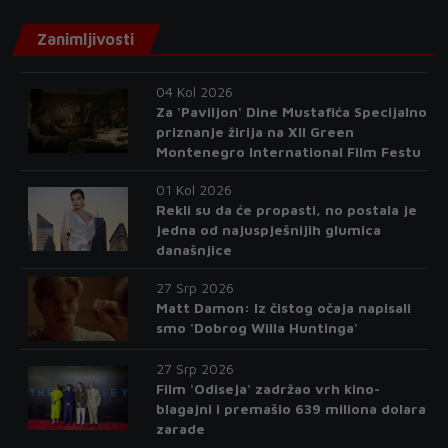
Zanimljivosti
04 Kol 2026
Za 'Paviljon' Dine Mustafića Specijalno
priznanje žirija na XII Green
Montenegro International Film Festu
01 Kol 2026
Rekli su da će propasti, no postala je
jedna od najuspješnijih glumica
današnjice
27 Srp 2026
Matt Damon: Iz čistog očaja napisali
smo 'Dobrog Willa Huntinga'
27 Srp 2026
Film 'Odiseja' zadržao vrh kino-
blagajni i premašio 639 miliona dolara
zarade