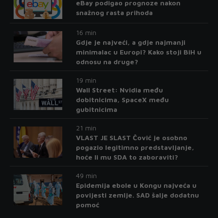
eBay podigao prognoze nakon
snažnog rasta prihoda
16 min
Gdje je najveći, a gdje najmanji
minimalac u Europi? Kako stoji BiH u
odnosu na druge?
19 min
Wall Street: Nvidia među
dobitnicima, SpaceX među
gubitnicima
21 min
VLAST JE SLAST Čović je osobno
pogazio legitimno predstavljanje,
hoće li mu SDA to zaboraviti?
49 min
Epidemija ebole u Kongu najveća u
povijesti zemlje. SAD šalje dodatnu
pomoć