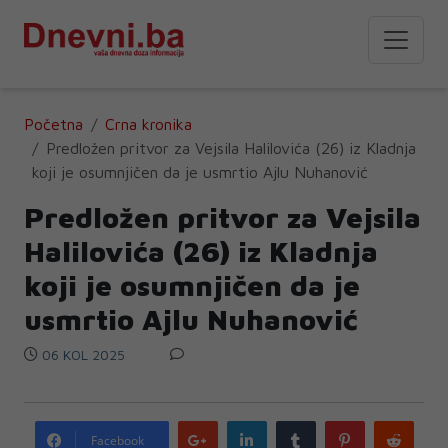
Početna
Crna kronika
Predložen pritvor za Vejsila Halilovića (26) iz Kladnja
koji je osumnjičen da je usmrtio Ajlu Nuhanović
Predložen pritvor za Vejsila
Halilovića (26) iz Kladnja
koji je osumnjičen da je
usmrtio Ajlu Nuhanović
06 KOL 2025
Google
LinkedIn
Tumblr
Pinterest
Redd
Facebook