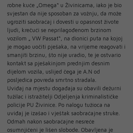
robne kuće „Omega“ u Živinicama, iako je bio
svjestan da nije sposoban za vožnju, da može
ugroziti saobraćaj i dovesti u opasnost živote
ljudi, krečući se neprilagođenom brzinom
vozilom „ VW Passat“, na dionici puta na kojoj
je mogao uočiti pješaka, na vrijeme reagovati i
smanjiti brzinu, što nije uradio, te je ostvario
kontakt sa pješakinjom prednjim desnim
dijelom vozila, uslijed čega je A.N od
posljedica povreda smrtno stradala.
Uviđaj na mjestu događaja su obavili dežurni
tužilac i istražitelji Odjeljenja kriminalističke
policije PU Živinice. Po nalogu tužioca na
uviđaj je izašao i vještak saobraćajne struke.
Odmah nakon saobraćajne nesreće
osumnjičeni je lišen slobode. Obavljena je