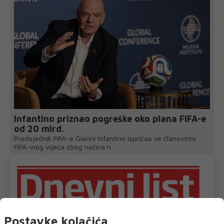
Infantino priznao pogreške oko plana FIFA-e
od 20 mlrd.
Predsjednik FIFA-e Gianni Infantino ispričao se članovima
FIFA-inog vijeća zbog načina n...
Postavke kolačića