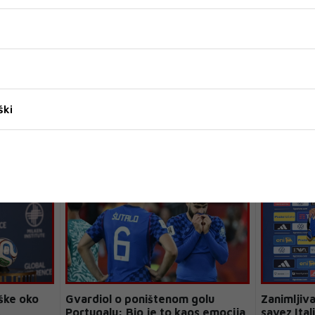
WERNER
ški
ške oko
Gvardiol o poništenom golu
Zanimljiv
.
Portugalu: Bio je to kaos emocija
savez Ital