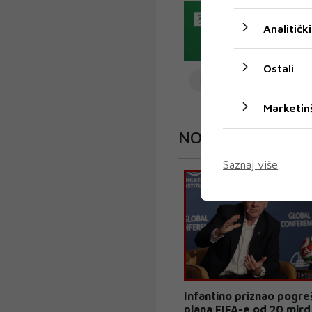
Analitički
Ostali
LIVERPOOL
TIMO 
Marketin
NOGOMET
Saznaj više
Infantino priznao pogre
plana FIFA-e od 20 mlrd