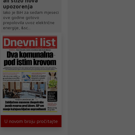
ali stižu nova
upozorenja
Iako je BiH za sedam mjeseci
ove godine gotovo
prepolovila uvoz električne
energije, &sc...
U novom broju pročitajte