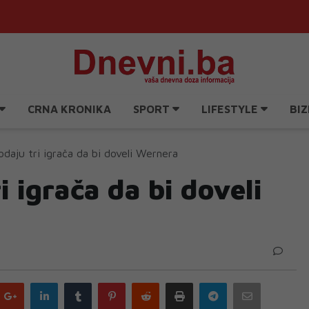
CRNA KRONIKA
SPORT
LIFESTYLE
BIZ
odaju tri igrača da bi doveli Wernera
i igrača da bi doveli
Google
LinkedIn
Tumblr
Pinterest
Reddit
Print
Telegram
Email
plus