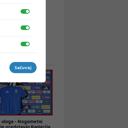
Sačuvaj
a uloga - Nogometni
ije predstavio Ranierija