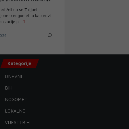
ri želi da se Talijani
jube u nogomet, a kao novi
anizacije p...
026
Kategorije
DNEVNI
BIH
NOGOMET
LOKALNO
VIJESTI BIH