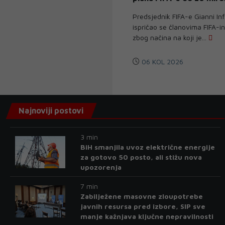
Predsjednik FIFA-e Gianni In
ispričao se članovima FIFA-i
zbog načina na koji je...
06 KOL 2026
Najnoviji postovi
3 min
BiH smanjila uvoz električne energije
za gotovo 50 posto, ali stižu nova
upozorenja
7 min
Zabilježene masovne zloupotrebe
javnih resursa pred izbore, SIP sve
manje kažnjava ključne nepravilnosti