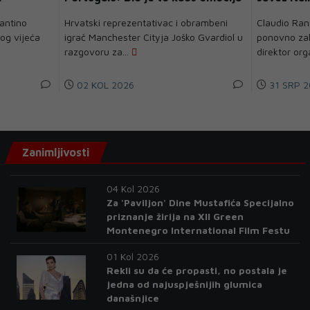
fantino
Hrvatski reprezentativac i obrambeni
Claudio Ranie
nog vijeća
igrač Manchester Cityja Joško Gvardiol u
ponovno zal
razgovoru za...
direktor org
02 KOL 2026
31 SRP 2
Zanimljivosti
04 Kol 2026
Za 'Paviljon' Dine Mustafića Specijalno
priznanje žirija na XII Green
Montenegro International Film Festu
01 Kol 2026
Rekli su da će propasti, no postala je
jedna od najuspješnijih glumica
današnjice