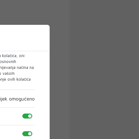
 kolačića, oni
 osnovnih
mijevanja načina na
 s vašom
je ovih kolačića
ijek omogućeno