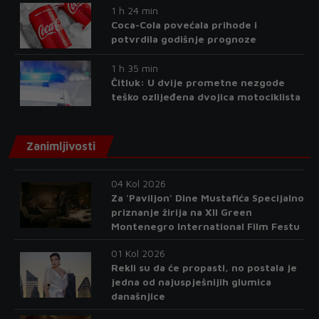
1 h 24 min
Coca-Cola povećala prihode i
potvrdila godišnje prognoze
1 h 35 min
Čitluk: U dvije prometne nezgode
teško ozlijeđena dvojica motociklista
Zanimljivosti
04 Kol 2026
Za 'Paviljon' Dine Mustafića Specijalno
priznanje žirija na XII Green
Montenegro International Film Festu
01 Kol 2026
Rekli su da će propasti, no postala je
jedna od najuspješnijih glumica
današnjice