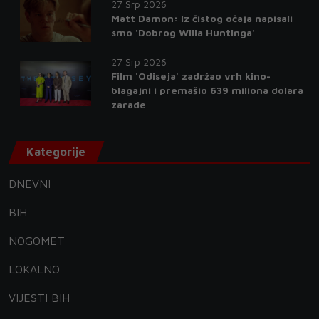
27 Srp 2026
Matt Damon: Iz čistog očaja napisali
smo 'Dobrog Willa Huntinga'
27 Srp 2026
Film 'Odiseja' zadržao vrh kino-
blagajni i premašio 639 miliona dolara
zarade
Kategorije
DNEVNI
BIH
NOGOMET
LOKALNO
VIJESTI BIH