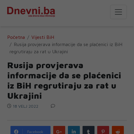
Početna
Vijesti BiH
Rusija provjerava informacije da se plaćenici iz BiH
regrutiraju za rat u Ukrajini
Rusija provjerava
informacije da se plaćenici
iz BiH regrutiraju za rat u
Ukrajini
18 VELJ 2022
Google
LinkedIn
Tumblr
Pinterest
Redd
Facebook