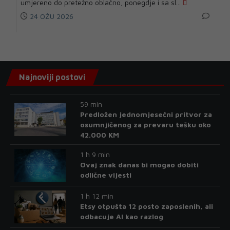
umjereno do pretežno oblačno, ponegdje i sa sl...
24 OŽU 2026
Najnoviji postovi
59 min
Predložen jednomjesečni pritvor za
osumnjičenog za prevaru tešku oko
42.000 KM
1 h 9 min
Ovaj znak danas bi mogao dobiti
odlične vijesti
1 h 12 min
Etsy otpušta 12 posto zaposlenih, ali
odbacuje AI kao razlog