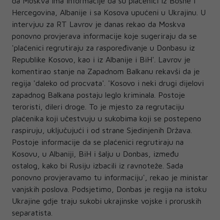
da Moskva ima informacije da su plaćenici iz Bosne i
Hercegovina, Albanije i sa Kosova upućeni u Ukrajinu. U
intervjuu za RT Lavrov je danas rekao da Moskva
ponovno provjerava informacije koje sugeriraju da se
'plaćenici regrutiraju za raspoređivanje u Donbasu iz
Republike Kosovo, kao i iz Albanije i BiH'. Lavrov je
komentirao stanje na Zapadnom Balkanu rekavši da je
regija 'daleko od procvata'. 'Kosovo i neki drugi dijelovi
zapadnog Balkana postaju leglo kriminala. Postoje
teroristi, dileri droge. To je mjesto za regrutaciju
plaćenika koji učestvuju u sukobima koji se postepeno
raspiruju, uključujući i od strane Sjedinjenih Država.
Postoje informacije da se plaćenici regrutiraju na
Kosovu, u Albaniji, BiH i šalju u Donbas, između
ostalog, kako bi Rusiju izbacili iz ravnoteže. Sada
ponovno provjeravamo tu informaciju', rekao je ministar
vanjskih poslova. Podsjetimo, Donbas je regija na istoku
Ukrajine gdje traju sukobi ukrajinske vojske i proruskih
separatista.