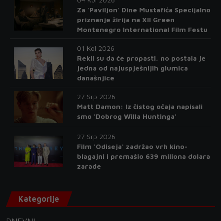
Za 'Paviljon' Dine Mustafića Specijalno
priznanje žirija na XII Green
Montenegro International Film Festu
01 Kol 2026
Rekli su da će propasti, no postala je
jedna od najuspješnijih glumica
današnjice
27 Srp 2026
Matt Damon: Iz čistog očaja napisali
smo 'Dobrog Willa Huntinga'
27 Srp 2026
Film 'Odiseja' zadržao vrh kino-
blagajni i premašio 639 miliona dolara
zarade
Kategorije