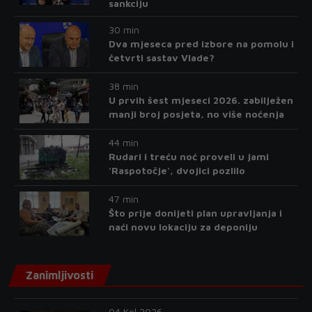
sankciju
30 min
Dva mjeseca pred izbore na pomolu i
četvrti sastav Vlade?
38 min
U prvih šest mjeseci 2026. zabilježen
manji broj posjeta, no više noćenja
44 min
Rudari i treću noć proveli u jami
'Raspotočje', dvojici pozlilo
47 min
Što prije donijeti plan upravljanja i
naći novu lokaciju za deponiju
Zanimljivosti
04 Kol 2026