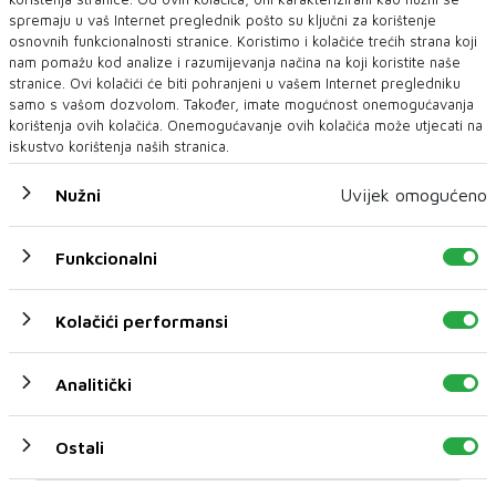
spremaju u vaš Internet preglednik pošto su ključni za korištenje
svetost i druge općeljudske vrijednosti. Istinski ljudske,
osnovnih funkcionalnosti stranice. Koristimo i kolačiće trećih strana koji
općeljudske, generičke vrijednosti povezuju ljude
nam pomažu kod analize i razumijevanja načina na koji koristite naše
najraznovrsnijih zajednica, unatoč njihovim nacionalnim,
stranice. Ovi kolačići će biti pohranjeni u vašem Internet pregledniku
vjerskim, rasnim, spolnim i drugim razlikama. Na njima
samo s vašom dozvolom. Također, imate mogućnost onemogućavanja
korištenja ovih kolačića. Onemogućavanje ovih kolačića može utjecati na
se zasniva i gradi duh tolerancije i suradnje ljudi i
iskustvo korištenja naših stranica.
naroda, kao i Opća deklaracija o pravima čovjeka UN-a.
I unatoč svim razlikama u vrijednosnim usmjerbama
Nužni
Uvijek omogućeno
pojedinaca i socijalnih skupina, naroda, čovjek i
čovječanstvo moraju tražiti istinski ljudske vrijednosti i
Funkcionalni
vrijednosne kriterije koji poštuju ljudsko dostojanstvo
svih ljudskih bića i koji svima osiguravaju ista prava i
mogućnosti. Tako bi trebalo biti. Životne prilike se,
Kolačići performansi
međutim, često razlikuju od poželjnih stanja. Današnje
okolnosti su loše, vrlo loše. Opčinjen mogućnošću
Analitički
ljudske spoznaje, suvremeni čovjek je zaboravio na
vrijednosti, a proces obezvrjeđivanja vrijednosti
uvjetovao je vrijednosnu krizu koja prijeti nesagledivim
Ostali
negativnim posljedicama u razvitku čovjeka,