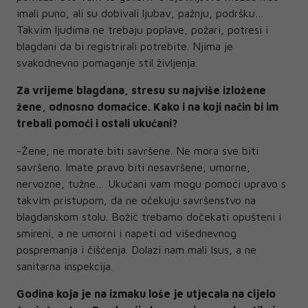
imali puno, ali su dobivali ljubav, pažnju, podršku…
Takvim ljudima ne trebaju poplave, požari, potresi i
blagdani da bi registrirali potrebite. Njima je
svakodnevno pomaganje stil življenja.
Za vrijeme blagdana, stresu su najviše izložene
žene, odnosno domaćice. Kako i na koji način bi im
trebali pomoći i ostali ukućani?
-Žene, ne morate biti savršene. Ne mora sve biti
savršeno. Imate pravo biti nesavršene, umorne,
nervozne, tužne… Ukućani vam mogu pomoći upravo s
takvim pristupom, da ne očekuju savršenstvo na
blagdanskom stolu. Božić trebamo dočekati opušteni i
smireni, a ne umorni i napeti od višednevnog
pospremanja i čišćenja. Dolazi nam mali Isus, a ne
sanitarna inspekcija.
Godina koja je na izmaku loše je utjecala na cijelo