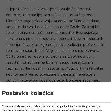
-Ljepota i smisao života je očuvanje čovječnosti,
dobrote, tolerancije, razumijevanja, mira i oprosta.
Mnogi se toga pridržavaju samo za božićne blagdane,
umjesto da svaki dan žive kao da je Božić. Za kraj bih
željela svima ovo reći, pa mi dopustite. Bez osjećaja i
razvijena smisla za ljudske vrijednosti, bez vrijednosnih
kriterija, čovjek bi izgubio ljudska obilježja, pretvorio bi
se u svoju suprotnost. Vrijednosti daju smisao životu.
Očituju se kao: dobra potrebna za život i duhovni
razvitak, ciljevi prema kojima idemo, ideali kojima
težimo, svrhe ljudskih nastojanja. Mogu biti materijalne
i duhovne. Prve su povezane s tjelesnim, a druge s
duhovnim životom ljudskoga bića. Duhovne zauzimaju
viši položaj na vrijednosnoj ljestvici. Životni smisao i
Postavke kolačića
značenje određuju više duhovne vrijednosti –
spoznajne, etičke, estetske, odgojne, općekulturne,
religijske. One ukrašavaju sam vrh ljestvice vrjednota.
Ova web stranica koristi kolačiće zbog poboljšanja vašeg iskustva
Simboliziraju ih istina, dobrota, ljepota, ljubav, pravda,
korištenja stranice. Od ovih kolačića, oni karakterizirani kao nužni se