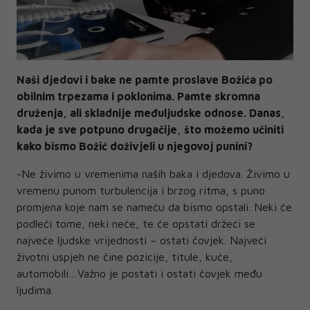
Naši djedovi i bake ne pamte proslave Božića po
obilnim trpezama i poklonima. Pamte skromna
druženja, ali skladnije međuljudske odnose. Danas,
kada je sve potpuno drugačije, što možemo učiniti
kako bismo Božić doživjeli u njegovoj punini?
-Ne živimo u vremenima naših baka i djedova. Živimo u
vremenu punom turbulencija i brzog ritma, s puno
promjena koje nam se nameću da bismo opstali. Neki će
podleći tome, neki neće, te će opstati držeći se
najveće ljudske vrijednosti – ostati čovjek. Najveći
životni uspjeh ne čine pozicije, titule, kuće,
automobili…Važno je postati i ostati čovjek među
ljudima.