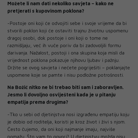
Možete li nam dati nekoliko savjeta – kako ne
pretjerati s kupovinom poklona?
-Postoje oni koji će odvojiti sebe i svoje vrijeme da bi
stvorili poklon koji će ostaviti trajnu životnu uspomenu
dragoj osobi, dok postoje i oni koji o tome ne
razmišljaju, već ih vuče poriv da bi zadovoljili formu
darivanja. Nažalost, postoji i ona skupina koja misli da
vrijednost poklona pokazuje njihovu ljubav i pažnju.
Držite se ovog savjeta i nećete pogriješiti – poklanjajte
uspomene koje se pamte i nisu podložne potrošnosti.
Na Božić nitko ne bi trebao biti sam i zaboravljen.
Jesmo li dovoljno osviješteni kada je u pitanju
empatija prema drugima?
-Tko u sebi od djetinjstva nosi izgrađenu empatiju koju
je dobio od roditelja, koristi je kroz život i živi s njom.
Često čujemo, da oni koji najmanje imaju, najviše
pomažu. Što vam to govori? U djetinjstvu možda nisu