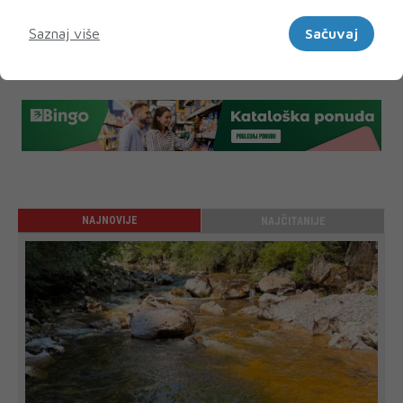
čovječanstva i ljudske kulture. Svaki pojedinac je
Marketinški
jedinka za sebe, ali može biti blago za čovječanstvo,
Saznaj više
Sačuvaj
ako se potrudi sačuvati duhovne vrijednosti i bez
„rata“ pobijediti materijalizam.
NAJNOVIJE
NAJČITANIJE