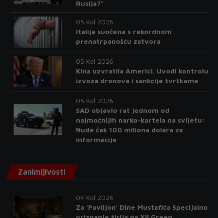
Rusija?"
05 Kol 2026
Italija suočena s rekordnom
prenatrpanošću zatvora
05 Kol 2026
Kina uzvratila Americi. Uvodi kontrolu
izvoza dronova i sankcije tvrtkama
05 Kol 2026
SAD objavio rat jednom od
najmoćnijih narko-kartela na svijetu:
Nude čak 100 miliona dolara za
informacije
Zanimljivosti
04 Kol 2026
Za 'Paviljon' Dine Mustafića Specijalno
priznanje žirija na XII Green