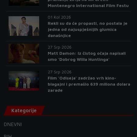
Montenegro International Film Festu
01 Kol 2026
Rekli su da će propasti, no postala je
jedna od najuspješnijih glumica
današnjice
27 Srp 2026
Matt Damon: Iz čistog očaja napisali
smo 'Dobrog Willa Huntinga'
27 Srp 2026
Film 'Odiseja' zadržao vrh kino-
blagajni i premašio 639 miliona dolara
zarade
Kategorije
DNEVNI
BIH