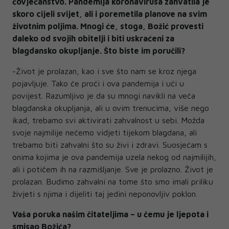
čovječanstvo. Pandemija koronavirusa zahvatila je
skoro cijeli svijet, ali i poremetila planove na svim
životnim poljima. Mnogi će, stoga, Božić provesti
daleko od svojih obitelji i biti uskraćeni za
blagdansko okupljanje. Što biste im poručili?
-Život je prolazan, kao i sve što nam se kroz njega
pojavljuje. Tako će proći i ova pandemija i ući u
povijest. Razumljivo je da su mnogi navikli na veća
blagdanska okupljanja, ali u ovim trenucima, više nego
ikad, trebamo svi aktivirati zahvalnost u sebi. Možda
svoje najmilije nećemo vidjeti tijekom blagdana, ali
trebamo biti zahvalni što su živi i zdravi. Suosjećam s
onima kojima je ova pandemija uzela nekog od najmilijih,
ali i potičem ih na razmišljanje. Sve je prolazno. Život je
prolazan. Budimo zahvalni na tome što smo imali priliku
živjeti s njima i dijeliti taj jedini neponovljiv poklon.
Vaša poruka našim čitateljima – u čemu je ljepota i
smisao Božića?