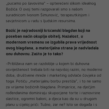
„pucamo po šavovima“ – opterećeni slikom idealnog
Božića. O ovoj temi razgovarali smo s našom
suradnicom Ivonom Šimunović, terapeutkinjom i
savjetnicom u radu s ljudskim resursima.
Božić je najradosniji kršćanski blagdan koji na
poseban način okuplja obitelj. Nažalost, u
modernom vremenu se izgubila prava vrijednost
ovog blagdana, a materijalna strana je nadvladala
onu duhovnu. Zašto je to tako?
-Približava nam se razdoblje u kojem bi duhovna
osviještenost trebala biti na najvišoj razini, no moderno
doba, društvene mreže i marketing odvlače čovjeka od
toga. Potiču „materijalnu borbu prestiža“, i to ne samo
za vrijeme božićnih blagdana. Primjerice, na dječjim
rođendanima dominiraju skupocjene torte i raznovrsne
slastice, ogromni baloni, a djeca kao da su u drugom
planu u cijeloj priči. Tužno, zar ne? Isto se događa i s