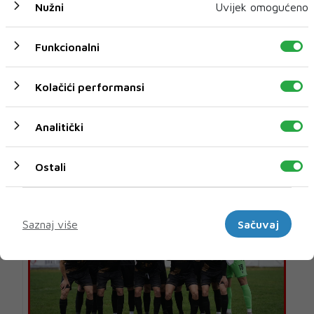
Nužni
Uvijek omogućeno
Funkcionalni
Kolačići performansi
Analitički
U novom broju pročitajte
Nekategorisano
Ostali
Marketinški
Saznaj više
Sačuvaj