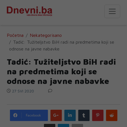
Početna
Nekategorisano
Tadić: Tužiteljstvo BiH radi na predmetima koji se
odnose na javne nabavke
Tadić: Tužiteljstvo BiH radi
na predmetima koji se
odnose na javne nabavke
27 SVI 2020
Google
LinkedIn
Tumblr
Pinterest
Redd
Facebook
plus