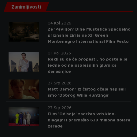
Zanimljivosti
04 Kol 2026
Za 'Paviljon' Dine Mustafića Specijalno
priznanje žirija na XII Green
Montenegro International Film Festu
01 Kol 2026
Rekli su da će propasti, no postala je
jedna od najuspješnijih glumica
današnjice
27 Srp 2026
Matt Damon: Iz čistog očaja napisali
smo 'Dobrog Willa Huntinga'
27 Srp 2026
Film 'Odiseja' zadržao vrh kino-
blagajni i premašio 639 miliona dolara
zarade