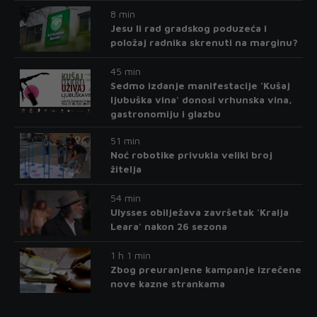
8 min
Jesu li rad gradskog poduzeća i
položaj radnika skrenuti na marginu?
45 min
Sedmo izdanje manifestacije 'Kušaj
ljubuška vina' donosi vrhunska vina,
gastronomiju i glazbu
51 min
Noć robotike privukla veliki broj
žitelja
54 min
Ulysses obilježava završetak 'Kralja
Leara' nakon 26 sezona
1 h 1 min
Zbog preuranjene kampanje izrečene
nove kazne strankama