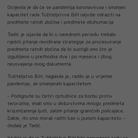
Ocijenila je da će se pandemija koronavirusa i smanjen
kapacitet rada Tužiteljstvva BiH najviše odraziti na
predmete ratnih zločina i predmete ekshumacija.
Tadić je izjavila da bi u narednom periodu trebalo
riješiti pitanje revidirane strategije za procesuiranje
predmeta ratnih zločina da bi sustigli ono što je
izgubljeno u prethodna dva i po mjeseca i zbog
neusvajanja ovog dokumenta.
Tužiteljstvo BiH, naglasila je, radilo je u vrijeme
pandemije, ali smanjenim kapacitetom.
- Podignute su četiri optužnice za borbu protiv
terorizma, imali smo u dežurstvima mnogo predmeta
krijumčarenja ljudi, zatim pitanje graničnih policajaca...
Dakle, mi smo morali raditi kao u punom kapacitetu –
dodala je Tadić.
Istakla je da je Tužiteljstvo BiH bilo posvećeno radu na