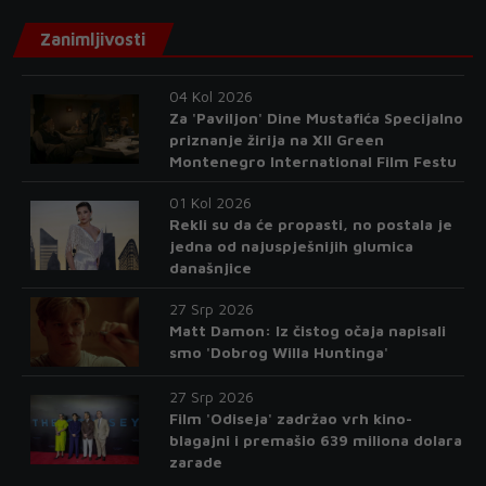
Zanimljivosti
04 Kol 2026
Za 'Paviljon' Dine Mustafića Specijalno
priznanje žirija na XII Green
Montenegro International Film Festu
01 Kol 2026
Rekli su da će propasti, no postala je
jedna od najuspješnijih glumica
današnjice
27 Srp 2026
Matt Damon: Iz čistog očaja napisali
smo 'Dobrog Willa Huntinga'
27 Srp 2026
Film 'Odiseja' zadržao vrh kino-
blagajni i premašio 639 miliona dolara
zarade