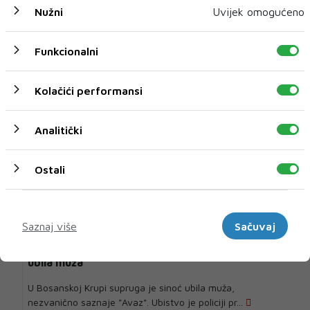
Nužni
Uvijek omogućeno
U novom broju pročitajte
Funkcionalni
Crna kronika
Kolačići performansi
Analitički
Ostali
Marketinški
Saznaj više
Sačuvaj
Stravičan zločin u Bosanskoj Krupi: Supruga
ubila muža
U Bosanskoj Krupi supruga je sinoć ubila muža,
nezvanično saznaje "Avaz". Ubistvo je policiji pr...