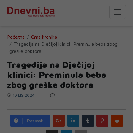
Početna
Crna kronika
Tragedija na Dječijoj klinici: Preminula beba zbog
greške doktora
Tragedija na Dječijoj
klinici: Preminula beba
zbog greške doktora
19 LIS 2024
Google
LinkedIn
Tumblr
Pinterest
Redd
Facebook
plus