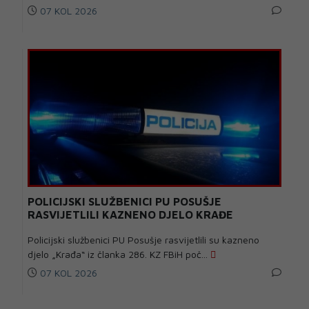
07 KOL 2026
POLICIJSKI SLUŽBENICI PU POSUŠJE
RASVIJETLILI KAZNENO DJELO KRAĐE
Policijski službenici PU Posušje rasvijetlili su kazneno
djelo „Krađa“ iz članka 286. KZ FBiH poč...
07 KOL 2026