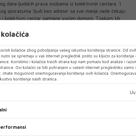
g dana ljudskih prava osobama iz kolektivnih centara. 'I
og sporazuma 'ljudi bez adrese' sa sve manje nade čekaju
 i kolektivni centar zamjene svojim domom. Tijekom tih
entrima su odrasli oni koje su majke vodeći ih za ruku
kolačića
 i postali su roditelji čija djeca odrastaju u uvjetima
raktično obuhvata tri generacije. Tako u kolektivnim
 djedovi, sa svojom djecom i unucima. Većina su starije i
oristi kolačiće zbog poboljšanja vašeg iskustva korištenja stranice. Od ovih
lnosti, raseljeni s minimalnim ili nikakvim primanjima',
o nužni se spremaju u vaš Internet preglednik pošto su ključni za korištenje
anice. Koristimo i kolačiće trećih strana koji nam pomažu kod analize i razu
ica Unije za održivi povratak i integracije Mirhunisa Zukić.
 stranice. Ovi kolačići će biti pohranjeni u vašem Internet pregledniku samo
, imate mogućnost onemogućavanja korištenja ovih kolačića. Onemogućavan
og dana ljudskih prava Unija izražava očekivanje i
kustvo korištenja naših stranica.
da se realizira projekt izgradnje 2.600 stambenih jedinica
i Brčko distrikt, za šta je osiguran kredit kod Europske
Uv
bi značilo da ljudi iz kolektivnih centara napokon ostvare
m.
lni
 performansi