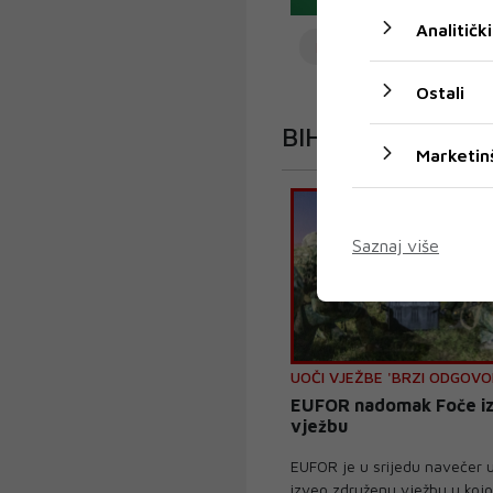
Analitički
BiH
Ostali
BIH
Marketin
Saznaj više
UOČI VJEŽBE 'BRZI ODGOVO
EUFOR nadomak Foče i
vježbu
EUFOR je u srijedu navečer 
izveo združenu vježbu u kojo