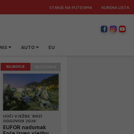
STANJE NA PUTEVIMA
KURSNA LISTA
NIS
AUTO
EU
NAJNOVIJE
NAJČITANIJE
UOČI VJEŽBE 'BRZI
ODGOVOR 2026'
EUFOR nadomak
Foče izveo vježbu