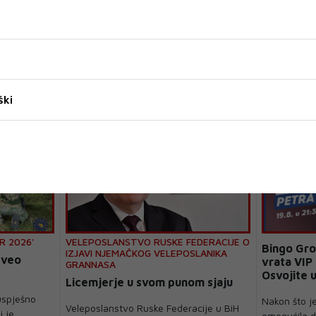
ški
R 2026'
VELEPOSLANSTVO RUSKE FEDERACIJE O
Bingo Gro
IZJAVI NJEMAČKOG VELEPOSLANIKA
zveo
vrata VIP
GRANNASA
Osvojite u
Licemjerje u svom punom sjaju
Petra Gra
uspješno
Nakon što j
Veleposlanstvo Ruske Federacije u BiH
j je
omogućila d