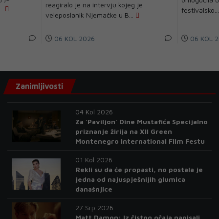
reagiralo je na intervju kojeg je
..
festivalsko..
veleposlanik Njemačke u B...
06 KOL 2026
06 KOL 2
Zanimljivosti
04 Kol 2026
Za 'Paviljon' Dine Mustafića Specijalno
priznanje žirija na XII Green
Montenegro International Film Festu
01 Kol 2026
Rekli su da će propasti, no postala je
jedna od najuspješnijih glumica
današnjice
27 Srp 2026
Matt Damon: Iz čistog očaja napisali