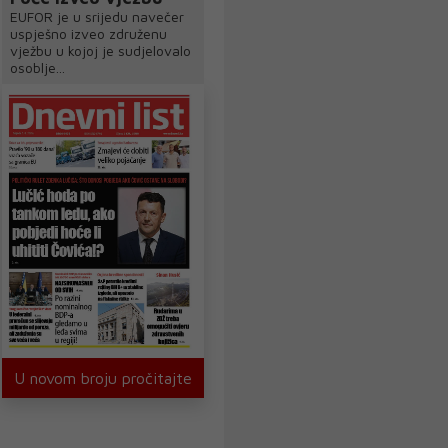
EUFOR je u srijedu navečer
uspješno izveo združenu
vježbu u kojoj je sudjelovalo
osoblje...
U novom broju pročitajte