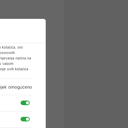
 kolačića, oni
 osnovnih
mijevanja načina na
 s vašom
je ovih kolačića
ijek omogućeno