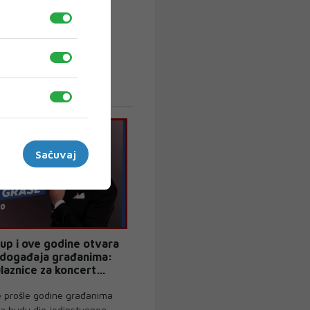
Sačuvaj
up i ove godine otvara
 događaja građanima:
laznice za koncert
še
e prošle godine građanima
a budu dio jedinstvenog