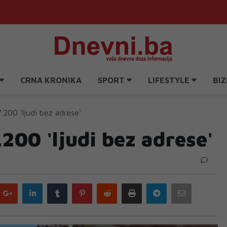
CRNA KRONIKA
SPORT
LIFESTYLE
BIZ
.200 'ljudi bez adrese'
.200 'ljudi bez adrese'
Google
LinkedIn
Tumblr
Pinterest
Reddit
Print
Telegram
Email
plus