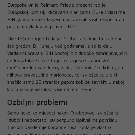
Europske unije Reinhard Priebe prezentirao je
Europskoj komisiji, državama članicama EU-a i vlastima
BiH glavne nalaze Izvješća nezavisnih viših eksperata o
pitanjima vladavine prava u BiH.
Nije teško pogoditi da je Priebe tada konstatirao ono
što građani BiH znaju već godinama, a to je da u
vladavini prava u BiH postoji niz duboko zabrinjavajućih
nedostataka. Osim što je to izvješće 'zabrinulo'
međunarodnu zajednicu, za ključne političke lidere, pa i
njihove pravosudne marionete, to izvješće je u biti
značilo samo 25 stranica papira koji će završiti u nekoj
ladici iz koje se nikad više neće ni izvući.
Ozbiljni problemi
Samo nekoliko mjeseci nakon Priebeovog izvješća ti
'duboki nedostatci' su potpuno isplivali na površinu
tijekom pandemije korona virusa, kada je vlast u
Federaciji BiH svojim odlukama poput suspenzije