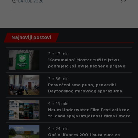
04 KOL 2026
Najnoviji postovi
3 h 47 min
'Komunalno' Mostar tužiteljstvu
podnijelo još dvije kaznene prijave
3 h 56 min
Posvećeni smo punoj provedbi
Daytonskog mirovnog sporazuma
4 h 13 min
Neum Underwater Film Festival kroz
tri dana spaja umjetnost filma i more
4 h 24 min
Općini Kupres 200 tisuća eura za