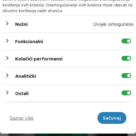
svi Bošnjaci su stali u lik i djelo Fadila Novalića.
korištenja ovih kolačića. Onemogućavanje ovih kolačića može utjecati na
iskustvo korištenja naših stranica.
Nužni
Uvijek omogućeno
TUŽITELJSTVO BiH
SUD BIH
Funkcionalni
Kolačići performansi
NAJNOVIJE
NAJČITANIJE
Analitički
Ostali
Marketinški
Saznaj više
Sačuvaj