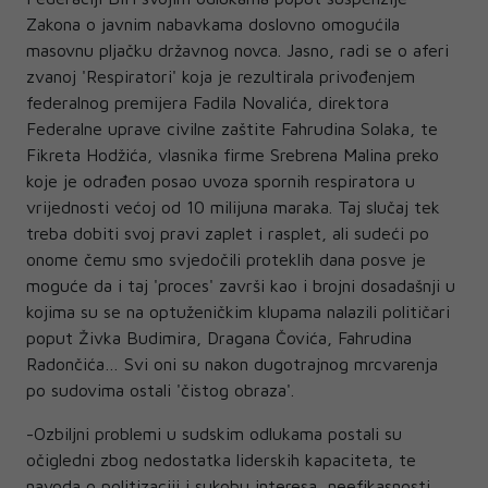
Zakona o javnim nabavkama doslovno omogućila
masovnu pljačku državnog novca. Jasno, radi se o aferi
zvanoj 'Respiratori' koja je rezultirala privođenjem
federalnog premijera Fadila Novalića, direktora
Federalne uprave civilne zaštite Fahrudina Solaka, te
Fikreta Hodžića, vlasnika firme Srebrena Malina preko
koje je odrađen posao uvoza spornih respiratora u
vrijednosti većoj od 10 milijuna maraka. Taj slučaj tek
treba dobiti svoj pravi zaplet i rasplet, ali sudeći po
onome čemu smo svjedočili proteklih dana posve je
moguće da i taj 'proces' završi kao i brojni dosadašnji u
kojima su se na optuženičkim klupama nalazili političari
poput Živka Budimira, Dragana Čovića, Fahrudina
Radončića… Svi oni su nakon dugotrajnog mrcvarenja
po sudovima ostali 'čistog obraza'.
-Ozbiljni problemi u sudskim odlukama postali su
očigledni zbog nedostatka liderskih kapaciteta, te
navoda o politizaciji i sukobu interesa, neefikasnosti