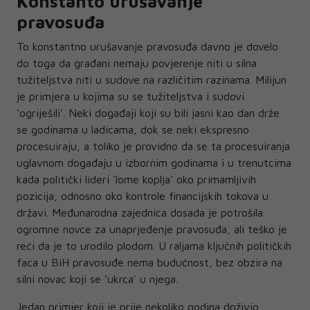
Konstanto urušavanje
pravosuđa
To konstantno urušavanje pravosuđa davno je dovelo
do toga da građani nemaju povjerenje niti u silna
tužiteljstva niti u sudove na različitim razinama. Milijun
je primjera u kojima su se tužiteljstva i sudovi
'ogriješili'. Neki događaji koji su bili jasni kao dan drže
se godinama u ladicama, dok se neki ekspresno
procesuiraju, a toliko je providno da se ta procesuiranja
uglavnom događaju u izbornim godinama i u trenutcima
kada politički lideri 'lome koplja' oko primamljivih
pozicija, odnosno oko kontrole financijskih tokova u
državi. Međunarodna zajednica dosada je potrošila
ogromne novce za unaprjeđenje pravosuđa, ali teško je
reći da je to urodilo plodom. U raljama ključnih političkih
faca u BiH pravosuđe nema budućnost, bez obzira na
silni novac koji se 'ukrca' u njega.
Jedan primjer koji je prije nekoliko godina doživio