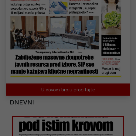
U novom broju pročitajte
DNEVNI