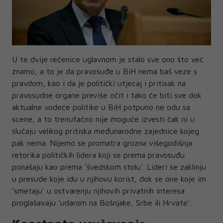
U te dvije rečenice uglavnom je stalo sve ono što već
znamo, a to je da pravosuđe u BiH nema baš veze s
pravdom, kao i da je politički utjecaj i pritisak na
pravosudne organe previše očit i tako će biti sve dok
aktualne vodeće politike u BiH potpuno ne odu sa
scene, a to trenutačno nije moguće izvesti čak ni u
slučaju velikog pritiska međunarodne zajednice kojeg
pak nema. Nijemo se promatra grozna višegodišnja
retorika političkih lidera koji se prema pravosuđu
ponašaju kao prema 'švedskom stolu'. Lideri se zaklinju
u presude koje idu u njihovu korist, dok se one koje im
'smetaju' u ostvarenju njihovih privatnih interesa
proglašavaju 'udarom na Bošnjake, Srbe ili Hrvate'.