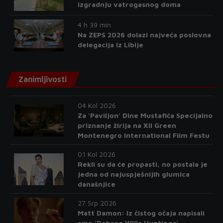
izgradnju vatrogasnog doma
4 h 39 min
Na ZEPS 2026 dolazi najveća poslovna
delegacija iz Libije
Zanimljivosti
04 Kol 2026
Za 'Paviljon' Dine Mustafića Specijalno
priznanje žirija na XII Green
Montenegro International Film Festu
01 Kol 2026
Rekli su da će propasti, no postala je
jedna od najuspješnijih glumica
današnjice
27 Srp 2026
Matt Damon: Iz čistog očaja napisali
smo 'Dobrog Willa Huntinga'