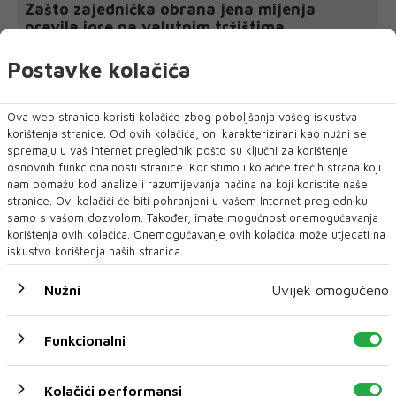
Zašto zajednička obrana jena mijenja
pravila igre na valutnim tržištima
Kada središnja banka intervenira na deviznom tržištu,
investitori to obično doživljavaju...
Postavke kolačića
Ova web stranica koristi kolačiće zbog poboljšanja vašeg iskustva
korištenja stranice. Od ovih kolačića, oni karakterizirani kao nužni se
spremaju u vaš Internet preglednik pošto su ključni za korištenje
osnovnih funkcionalnosti stranice. Koristimo i kolačiće trećih strana koji
nam pomažu kod analize i razumijevanja načina na koji koristite naše
stranice. Ovi kolačići će biti pohranjeni u vašem Internet pregledniku
samo s vašom dozvolom. Također, imate mogućnost onemogućavanja
korištenja ovih kolačića. Onemogućavanje ovih kolačića može utjecati na
iskustvo korištenja naših stranica.
Nužni
Uvijek omogućeno
Funkcionalni
Kolačići performansi