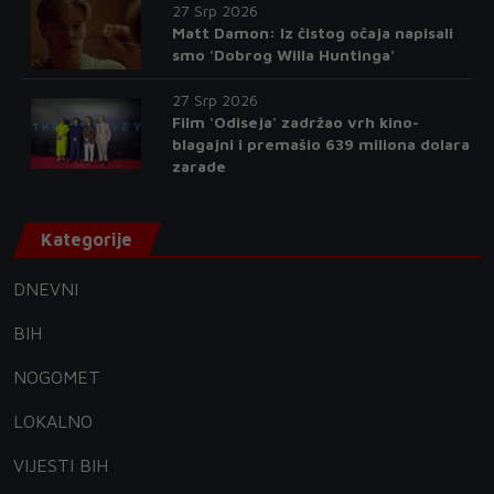
27 Srp 2026
Matt Damon: Iz čistog očaja napisali
smo 'Dobrog Willa Huntinga'
27 Srp 2026
Film 'Odiseja' zadržao vrh kino-
blagajni i premašio 639 miliona dolara
zarade
Kategorije
DNEVNI
BIH
NOGOMET
LOKALNO
VIJESTI BIH