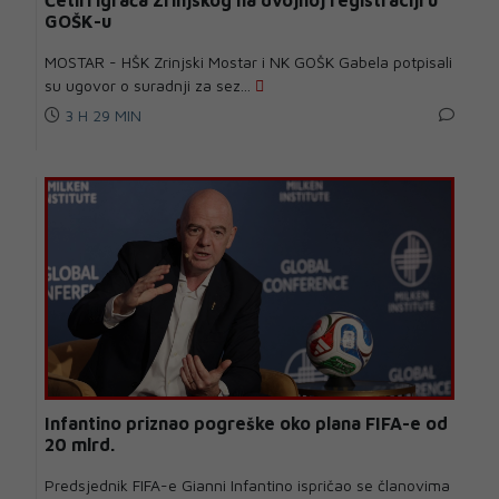
Četiri igrača Zrinjskog na dvojnoj registraciji u
GOŠK-u
MOSTAR - HŠK Zrinjski Mostar i NK GOŠK Gabela potpisali
su ugovor o suradnji za sez...
3 H 29 MIN
Infantino priznao pogreške oko plana FIFA-e od
20 mlrd.
Predsjednik FIFA-e Gianni Infantino ispričao se članovima