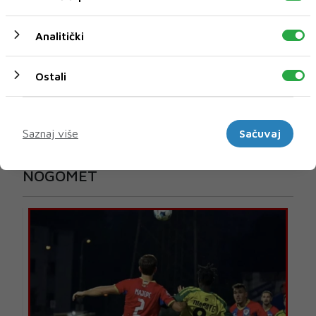
Analitički
Ostali
Marketinški
Saznaj više
Sačuvaj
U novom broju pročitajte
NOGOMET