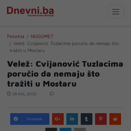
Početna
NOGOMET
Velež: Cvijanović Tuzlacima poručio da nemaju što
tražiti u Mostaru
Velež: Cvijanović Tuzlacima
poručio da nemaju što
tražiti u Mostaru
28 KOL 2020
Google
LinkedIn
Tumblr
Pinterest
Redd
Facebook
plus