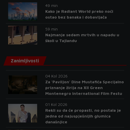
49 min
Kako je Radiant World preko noći
ostao bez banaka i dobavljača
59 min
Najmanje sedam mrtvih u napadu u
školi u Tajlandu
Zanimljivosti
04 Kol 2026
Za 'Paviljon' Dine Mustafića Specijalno
priznanje žirija na XII Green
Montenegro International Film Festu
01 Kol 2026
Rekli su da će propasti, no postala je
jedna od najuspješnijih glumica
današnjice