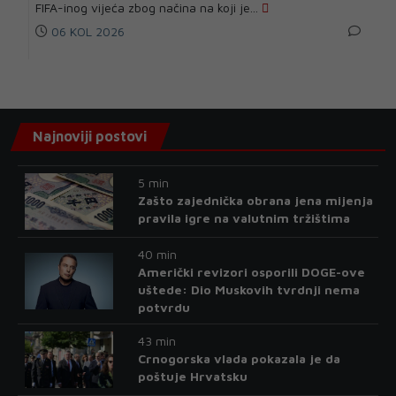
FIFA-inog vijeća zbog načina na koji je...
06 KOL 2026
Najnoviji postovi
5 min
Zašto zajednička obrana jena mijenja
pravila igre na valutnim tržištima
40 min
Američki revizori osporili DOGE-ove
uštede: Dio Muskovih tvrdnji nema
potvrdu
43 min
Crnogorska vlada pokazala je da
poštuje Hrvatsku