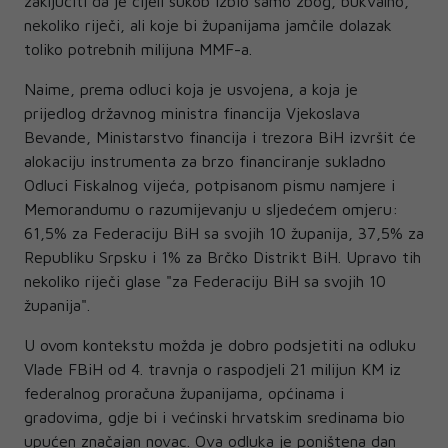
zaključiti da je cijeli sukob izbio samo zbog, bukvalno,
nekoliko riječi, ali koje bi županijama jamčile dolazak
toliko potrebnih milijuna MMF-a.
Naime, prema odluci koja je usvojena, a koja je
prijedlog državnog ministra financija Vjekoslava
Bevande, Ministarstvo financija i trezora BiH izvršit će
alokaciju instrumenta za brzo financiranje sukladno
Odluci Fiskalnog vijeća, potpisanom pismu namjere i
Memorandumu o razumijevanju u sljedećem omjeru:
61,5% za Federaciju BiH sa svojih 10 županija, 37,5% za
Republiku Srpsku i 1% za Brčko Distrikt BiH. Upravo tih
nekoliko riječi glase "za Federaciju BiH sa svojih 10
županija".
U ovom kontekstu možda je dobro podsjetiti na odluku
Vlade FBiH od 4. travnja o raspodjeli 21 milijun KM iz
federalnog proračuna županijama, općinama i
gradovima, gdje bi i većinski hrvatskim sredinama bio
upućen značajan novac. Ova odluka je poništena dan