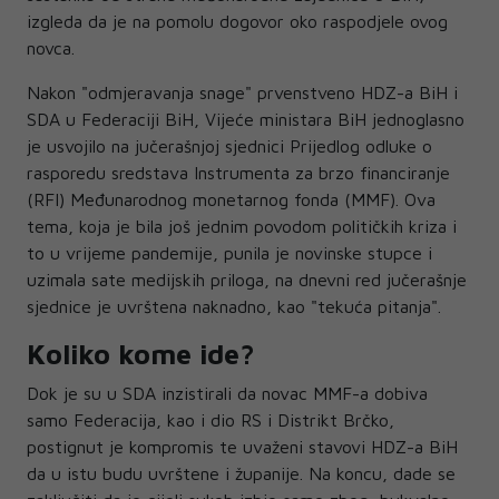
izgleda da je na pomolu dogovor oko raspodjele ovog
novca.
Nakon "odmjeravanja snage" prvenstveno HDZ-a BiH i
SDA u Federaciji BiH, Vijeće ministara BiH jednoglasno
je usvojilo na jučerašnjoj sjednici Prijedlog odluke o
rasporedu sredstava Instrumenta za brzo financiranje
(RFI) Međunarodnog monetarnog fonda (MMF). Ova
tema, koja je bila još jednim povodom političkih kriza i
to u vrijeme pandemije, punila je novinske stupce i
uzimala sate medijskih priloga, na dnevni red jučerašnje
sjednice je uvrštena naknadno, kao "tekuća pitanja".
Koliko kome ide?
Dok je su u SDA inzistirali da novac MMF-a dobiva
samo Federacija, kao i dio RS i Distrikt Brčko,
postignut je kompromis te uvaženi stavovi HDZ-a BiH
da u istu budu uvrštene i županije. Na koncu, dade se