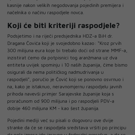
kasnije nakon velikih negodovanja pojedinih premijera i
načelnika o načinu raspodjele novca.
Koji će biti kriteriji raspodjele?
Podsjetimo i na riječi predsjednika HDZ-a BiH dr.
Dragana Čovića koji je svojedobno kazao: “Kroz prvih
300 milijuna eura koje bi trebalo doći od strane MMF-a,
inzistirat ćemo da potpisnici tog aranžmana uz dva
entiteta uvijek spominju i 10 naših županija, čime bismo
osigurali da nema političkog nadmudrivanja u
raspodjeli”, poručio je Čović koji se ponovno osvrnuo i
na, kako je istaknuo, neravnomjernu raspodjelu javnih
prihoda navevši primjer Sarajevske županije koja s
proračunom od 900 milijuna i po raspodjeli PDV-a
dobije 460 milijuna KM - kao šest županija.
Pojedini mediji već su pisali o dogovoru ove dvije
stranke da će se raspodjela sredstava vršiti po principu
da pola iznosa ide izravno u federalni proračun, a da se