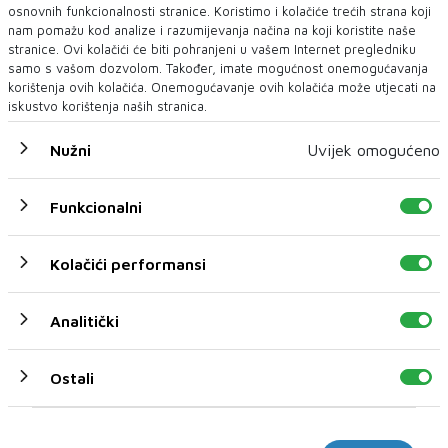
osnovnih funkcionalnosti stranice. Koristimo i kolačiće trećih strana koji
koristiti u financijskim transakcijama Fonda. SDR
nam pomažu kod analize i razumijevanja načina na koji koristite naše
košarica preispituje se svakih pet godina ili ranije ako je
stranice. Ovi kolačići će biti pohranjeni u vašem Internet pregledniku
samo s vašom dozvolom. Također, imate mogućnost onemogućavanja
opravdano da bi se osiguralo da košarica odražava
korištenja ovih kolačića. Onemogućavanje ovih kolačića može utjecati na
relativnu važnost valuta u svjetskim trgovinskim i
iskustvo korištenja naših stranica.
financijskim sustavima.
Nužni
Uvijek omogućeno
Funkcionalni
VM BiH
Kolačići performansi
NAJNOVIJE
NAJČITANIJE
Analitički
Ostali
Marketinški