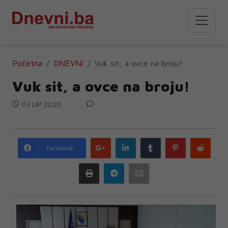
Početna
DNEVNI
Vuk sit, a ovce na broju!
Vuk sit, a ovce na broju!
03 LIP 2020
Google
LinkedIn
Tumblr
Pinterest
Redd
Facebook
plus
Print
Telegram
Email