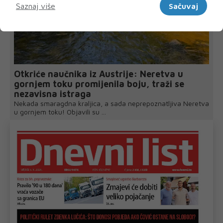
Saznaj više
Sačuvaj
Otkriće naučnika iz Austrije: Neretva u
gornjem toku promijenila boju, traži se
nezavisna istraga
Nekada smaragdna kraljica, a sada neprepoznatljiva Neretva
u gornjem toku! Objavili su ...