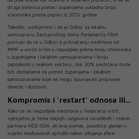
druga polovica prebaci županijama sukladno broju
stanovnika prema popisu iz 2013. godine.
Također, podsjetimo i da je Odbor za lokalnu
samoupravu Zastupničkog doma Parlamenta FBiH
pozivao da se u Odluci o prihvaćanju sredstava od
MMF-a uvrsti kriterij raspodjele prema broju stanovnika
u županijama i lokalnim samoupravama i broju
zaposlenih u realnom sektoru, dok 20% sredstava može
biti dodijeljeno za pomoć županijama i lokalnim
samoupravama koje ne mogu ispunjavati propisane
obveze i dužnosti.
Kompromis i 'restart' odnosa ili...
Kako će se raspodjela sredstava u Federaciji vršiti,
vjerojatno je tema daljnjih razgovora zavađenih i stalnih
partnera HDZ-SDA, ali ovaj pomak, posebice gledan u
svjetlu međusobnih optužbi nakon izbijanja afere