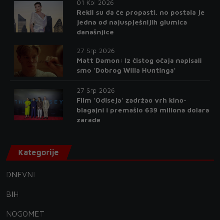
01 Kol 2026
Rekli su da će propasti, no postala je
jedna od najuspješnijih glumica
današnjice
27 Srp 2026
Matt Damon: Iz čistog očaja napisali
smo 'Dobrog Willa Huntinga'
27 Srp 2026
Film 'Odiseja' zadržao vrh kino-
blagajni i premašio 639 miliona dolara
zarade
Kategorije
DNEVNI
BIH
NOGOMET