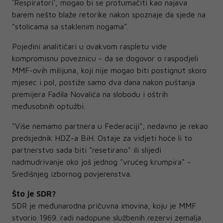
'Respiratori', mogao bi se protumačiti kao najava
barem nešto blaže retorike nakon spoznaje da sjede na
"stolicama sa staklenim nogama".
Pojedini analitičari u ovakvom raspletu vide
kompromisnu poveznicu - da se dogovor o raspodjeli
MMF-ovih milijuna, koji nije mogao biti postignut skoro
mjesec i pol, postiže samo dva dana nakon puštanja
premijera Fadila Novalića na slobodu i oštrih
međusobnih optužbi.
"Više nemamo partnera u Federaciji", nedavno je rekao
predsjednik HDZ-a BiH. Ostaje za vidjeti hoće li to
partnerstvo sada biti "resetirano" ili slijedi
nadmudrivanje oko još jednog "vrućeg krumpira" -
Središnjeg izbornog povjerenstva.
Što je SDR?
SDR je međunarodna pričuvna imovina, koju je MMF
stvorio 1969. radi nadopune službenih rezervi zemalja