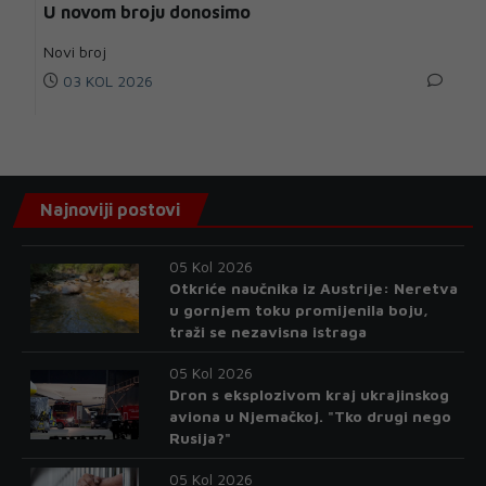
U novom broju donosimo
Novi broj
03 KOL 2026
Najnoviji postovi
05 Kol 2026
Otkriće naučnika iz Austrije: Neretva
u gornjem toku promijenila boju,
traži se nezavisna istraga
05 Kol 2026
Dron s eksplozivom kraj ukrajinskog
aviona u Njemačkoj. "Tko drugi nego
Rusija?"
05 Kol 2026