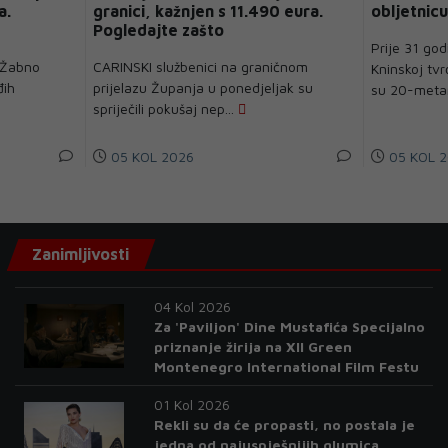
a.
granici, kažnjen s 11.490 eura.
obljetnicu
Pogledajte zašto
Prije 31 god
 Žabno
CARINSKI službenici na graničnom
Kninskoj tvrđ
đih
prijelazu Županja u ponedjeljak su
su 20-metar
spriječili pokušaj nep...
05 KOL 2026
05 KOL 2
Zanimljivosti
04 Kol 2026
Za 'Paviljon' Dine Mustafića Specijalno
priznanje žirija na XII Green
Montenegro International Film Festu
01 Kol 2026
Rekli su da će propasti, no postala je
jedna od najuspješnijih glumica