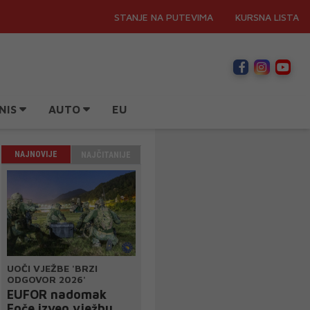
STANJE NA PUTEVIMA
KURSNA LISTA
NIS
AUTO
EU
NAJNOVIJE
NAJČITANIJE
UOČI VJEŽBE 'BRZI
ODGOVOR 2026'
EUFOR nadomak
Foče izveo vježbu