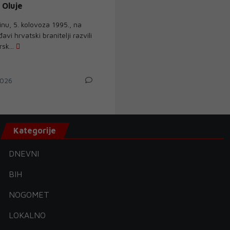
 Oluje
inu, 5. kolovoza 1995., na
avi hrvatski branitelji razvili
sk...
026
Kategorije
DNEVNI
BIH
NOGOMET
LOKALNO