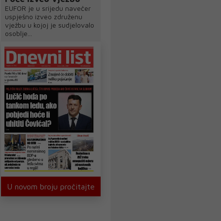
EUFOR je u srijedu navečer
uspješno izveo združenu
vježbu u kojoj je sudjelovalo
osoblje...
U novom broju pročitajte