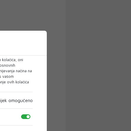
 kolačića, oni
 osnovnih
mijevanja načina na
 s vašom
je ovih kolačića
ijek omogućeno