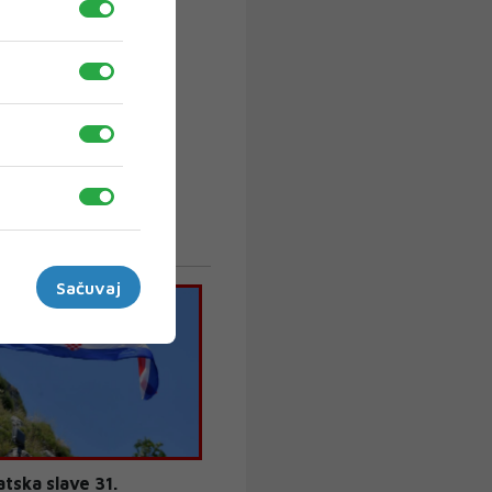
Sačuvaj
atska slave 31.