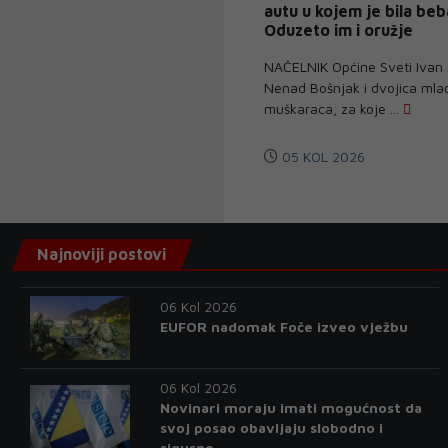
autu u kojem je bila beb
Oduzeto im i oružje
NAČELNIK Općine Sveti Ivan
Nenad Bošnjak i dvojica mla
muškaraca, za koje ...
05 KOL 2026
Najnoviji postovi
06 Kol 2026
EUFOR nadomak Foče izveo vježbu
06 Kol 2026
Novinari moraju imati mogućnost da
svoj posao obavljaju slobodno i
sigurno