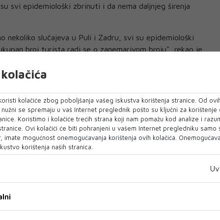
 su svi epidemiološki zbrinuti i da nema daljnjeg širenja
o nekoliko slučajeva u Puli i Zadru, svi su epidemiološki
ukupan broj turista radi se o zanemarivom broju", rekao je
kolačića
atskoj je zabilježen 81 novooboljeli, a kao aktivna žarišta
o Đakovo, gdje je zaraza uvezena s Kosova, i Zagreb, gdje
oristi kolačiće zbog poboljšanja vašeg iskustva korištenja stranice. Od ovih
ano s noćnim klubovima, navodi Hina.
o nužni se spremaju u vaš Internet preglednik pošto su ključni za korištenje
anice. Koristimo i kolačiće trećih strana koji nam pomažu kod analize i razu
i dalje na terenu. Budući da se radi o velikom broju osoba
 stranice. Ovi kolačići će biti pohranjeni u vašem Internet pregledniku samo
sifikacija kontakata još traju.
, imate mogućnost onemogućavanja korištenja ovih kolačića. Onemogućavan
kustvo korištenja naših stranica.
eva povezanih s teniski turnirom, a u ostalim županijama
o manjem broju pojedinačnih slučajeva, rekao je.
Uv
puštanje epidemioloških mjera znači povećanu odgovornost
lni
to zdravlje i zdravlje drugih, te ih pozvao da ostanu
vorni.