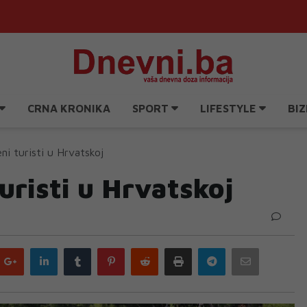
CRNA KRONIKA
SPORT
LIFESTYLE
BIZ
ni turisti u Hrvatskoj
uristi u Hrvatskoj
Google
LinkedIn
Tumblr
Pinterest
Reddit
Print
Telegram
Email
plus