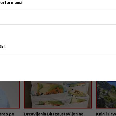
 performansi
ški
arao po
Državljanin BiH zaustavljen na
Knin i Hrv