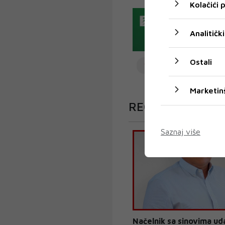
Kolačići
Analitički
Ostali
TURIZAM
Marketin
REGIJA
Saznaj više
Načelnik sa sinovima ud