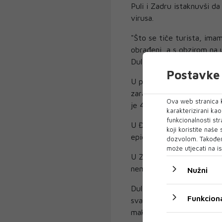
Puli i Zadru istaknuvši da
virusa.
"Što se tiče turista, imam
obrađeni, a s obzirom na 
Dulibić.
Postavke 
U posljednja 24 sata u Hrv
zaraze Dulibić je izdvoji
Ova web stranica k
je 48 novooboljelih povez
karakterizirani ka
funkcionalnosti str
U Đakovu epidemiolozi su 
koji koristite naše
epidemiološka obrada i kla
dozvolom. Također
može utjecati na is
U Zadru nema novih slučaj
nema žarišta već se radi 
Nužni
Dulibić je poručio da po
Funkciona
svakog građanina za vlasti
maksimalno oprezni i odgo