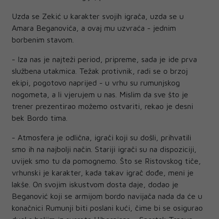
Uzda se Zekić u karakter svojih igrača, uzda se u
Amara Beganovića, a ovaj mu uzvraća - jednim
borbenim stavom.
- Iza nas je najteži period, pripreme, sada je ide prva
službena utakmica. Težak protivnik, radi se o brzoj
ekipi, pogotovo naprijed - u vrhu su rumunjskog
nogometa, a li vjerujem u nas. Mislim da sve što je
trener prezentirao možemo ostvariti, rekao je desni
bek Bordo tima.
- Atmosfera je odlična, igrači koji su došli, prihvatili
smo ih na najbolji način. Stariji igrači su na dispoziciji,
uvijek smo tu da pomognemo. Što se Ristovskog tiče,
vrhunski je karakter, kada takav igrač dođe, meni je
lakše. On svojim iskustvom dosta daje, dodao je
Beganović koji se armijom bordo navijača nada da će u
konačnici Rumunji biti poslani kući, čime bi se osigurao