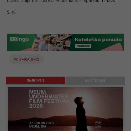
duel s boljim iz susreta Hibernians – Spartak Trnava.
S. N.
FK SARAJEVO
NAJNOVIJE
NAJČITANIJE