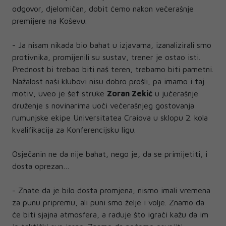
odgovor, djelomičan, dobit ćemo nakon večerašnje
premijere na Koševu.
- Ja nisam nikada bio bahat u izjavama, izanalizirali smo
protivnika, promijenili su sustav, trener je ostao isti.
Prednost bi trebao biti naš teren, trebamo biti pametni.
Nažalost naši klubovi nisu dobro prošli, pa imamo i taj
motiv, uveo je šef struke
Zoran Zekić
u jučerašnje
druženje s novinarima uoči večerašnjeg gostovanja
rumunjske ekipe Universitatea Craiova u sklopu 2. kola
kvalifikacija za Konferencijsku ligu.
Osječanin ne da nije bahat, nego je, da se primijetiti, i
dosta oprezan…
- Znate da je bilo dosta promjena, nismo imali vremena
za punu pripremu, ali puni smo želje i volje. Znamo da
će biti sjajna atmosfera, a raduje što igrači kažu da im