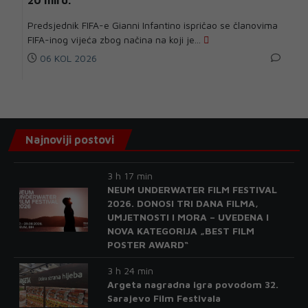
Predsjednik FIFA-e Gianni Infantino ispričao se članovima
FIFA-inog vijeća zbog načina na koji je...
06 KOL 2026
Najnoviji postovi
3 h 17 min
NEUM UNDERWATER FILM FESTIVAL
2026. DONOSI TRI DANA FILMA,
UMJETNOSTI I MORA – UVEDENA I
NOVA KATEGORIJA „BEST FILM
POSTER AWARD“
3 h 24 min
Argeta nagradna igra povodom 32.
Sarajevo Film Festivala