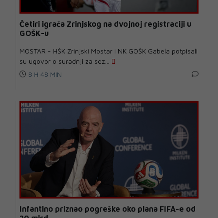
Četiri igrača Zrinjskog na dvojnoj registraciji u
GOŠK-u
MOSTAR - HŠK Zrinjski Mostar i NK GOŠK Gabela potpisali
su ugovor o suradnji za sez...
8 H 48 MIN
Infantino priznao pogreške oko plana FIFA-e od
20 mlrd.