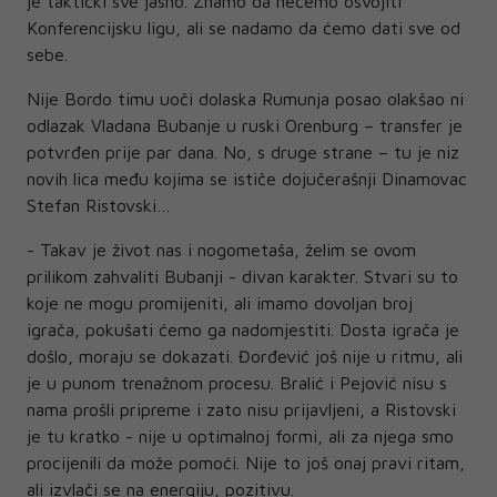
je taktički sve jasno. Znamo da nećemo osvojiti
Konferencijsku ligu, ali se nadamo da ćemo dati sve od
sebe.
Nije Bordo timu uoči dolaska Rumunja posao olakšao ni
odlazak Vladana Bubanje u ruski Orenburg – transfer je
potvrđen prije par dana. No, s druge strane – tu je niz
novih lica među kojima se ističe dojučerašnji Dinamovac
Stefan Ristovski…
- Takav je život nas i nogometaša, želim se ovom
prilikom zahvaliti Bubanji - divan karakter. Stvari su to
koje ne mogu promijeniti, ali imamo dovoljan broj
igrača, pokušati ćemo ga nadomjestiti. Dosta igrača je
došlo, moraju se dokazati. Đorđević još nije u ritmu, ali
je u punom trenažnom procesu. Bralić i Pejović nisu s
nama prošli pripreme i zato nisu prijavljeni, a Ristovski
je tu kratko - nije u optimalnoj formi, ali za njega smo
procijenili da može pomoći. Nije to još onaj pravi ritam,
ali izvlači se na energiju, pozitivu.