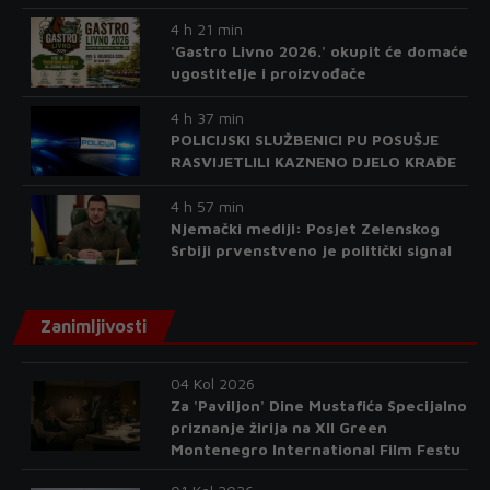
4 h 21 min
'Gastro Livno 2026.' okupit će domaće
ugostitelje i proizvođače
4 h 37 min
POLICIJSKI SLUŽBENICI PU POSUŠJE
RASVIJETLILI KAZNENO DJELO KRAĐE
4 h 57 min
Njemački mediji: Posjet Zelenskog
Srbiji prvenstveno je politički signal
Zanimljivosti
04 Kol 2026
Za 'Paviljon' Dine Mustafića Specijalno
priznanje žirija na XII Green
Montenegro International Film Festu