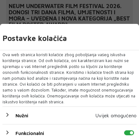
NEUM UNDERWATER FILM FESTIVAL 2026.
DONOSI TRI DANA FILMA, UMJETNOSTI I
MORA – UVEDENA I NOVA KATEGORIJA „BEST
FILM POSTER AWARD“
Neum će 27., 28. i 29. kolovoza 2026. godine ponovno postati
mjesto susreta filma, mora,...
Postavke kolačića
Ova web stranica koristi kolačiće zbog poboljšanja vašeg iskustva
korištenja stranice. Od ovih kolačića, oni karakterizirani kao nužni se
spremaju u vaš Internet preglednik pošto su ključni za korištenje
osnovnih funkcionalnosti stranice. Koristimo i kolačiće trećih strana koji
nam pomažu kod analize i razumijevanja načina na koji koristite naše
stranice. Ovi kolačići će biti pohranjeni u vašem Internet pregledniku
samo s vašom dozvolom. Također, imate mogućnost onemogućavanja
korištenja ovih kolačića. Onemogućavanje ovih kolačića može utjecati na
iskustvo korištenja naših stranica.
Nužni
Uvijek omogućeno
Funkcionalni