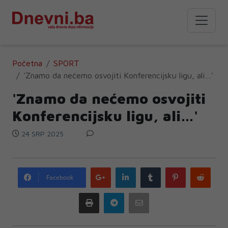
Početna
SPORT
'Znamo da nećemo osvojiti Konferencijsku ligu, ali…'
'Znamo da nećemo osvojiti
Konferencijsku ligu, ali…'
24 SRP 2025
Google
LinkedIn
Tumblr
Pinterest
Redd
Facebook
plus
Print
Telegram
Email