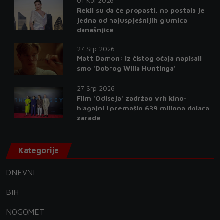
01 Kol 2026
Rekli su da će propasti, no postala je
jedna od najuspješnijih glumica
današnjice
27 Srp 2026
Matt Damon: Iz čistog očaja napisali
smo 'Dobrog Willa Huntinga'
27 Srp 2026
Film 'Odiseja' zadržao vrh kino-
blagajni i premašio 639 miliona dolara
zarade
Kategorije
DNEVNI
BIH
NOGOMET