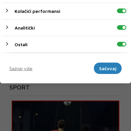
Kolačići performansi
Analitički
Ostali
Marketinški
Saznaj više
Sačuvaj
U novom broju pročitajte
SPORT