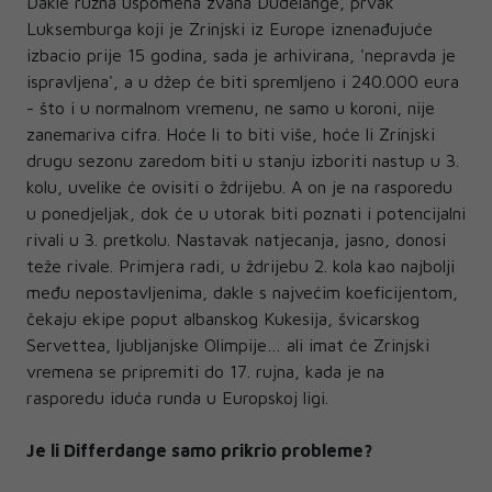
Dakle ružna uspomena zvana Dudelange, prvak
Luksemburga koji je Zrinjski iz Europe iznenađujuće
izbacio prije 15 godina, sada je arhivirana, 'nepravda je
ispravljena', a u džep će biti spremljeno i 240.000 eura
- što i u normalnom vremenu, ne samo u koroni, nije
zanemariva cifra. Hoće li to biti više, hoće li Zrinjski
drugu sezonu zaredom biti u stanju izboriti nastup u 3.
kolu, uvelike će ovisiti o ždrijebu. A on je na rasporedu
u ponedjeljak, dok će u utorak biti poznati i potencijalni
rivali u 3. pretkolu. Nastavak natjecanja, jasno, donosi
teže rivale. Primjera radi, u ždrijebu 2. kola kao najbolji
među nepostavljenima, dakle s najvećim koeficijentom,
čekaju ekipe poput albanskog Kukesija, švicarskog
Servettea, ljubljanjske Olimpije… ali imat će Zrinjski
vremena se pripremiti do 17. rujna, kada je na
rasporedu iduća runda u Europskoj ligi.
Je li Differdange samo prikrio probleme?