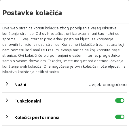
probleme Zrinjskog, a demanti je najbolje pustiti u eter
Postavke kolačića
kada se prvenstvo nastavi, a zatim kroz koji dan dođe i
nova europska utakmica.
Ova web stranica koristi kolačiće zbog poboljšanja vašeg iskustva
korištenja stranice. Od ovih kolačića, oni karakterizirani kao nužni se
spremaju u vaš Internet preglednik pošto su ključni za korištenje
osnovnih funkcionalnosti stranice. Koristimo i kolačiće trećih strana koji
nam pomažu kod analize i razumijevanja načina na koji koristite naše
stranice. Ovi kolačići će biti pohranjeni u vašem Internet pregledniku
samo s vašom dozvolom. Također, imate mogućnost onemogućavanja
korištenja ovih kolačića. Onemogućavanje ovih kolačića može utjecati na
NAJNOVIJE
NAJČITANIJE
iskustvo korištenja naših stranica.
Nužni
Uvijek omogućeno
Funkcionalni
Kolačići performansi
NEUM UNDERWATER FILM FESTIVAL 2026.
DONOSI TRI DANA FILMA, UMJETNOSTI I