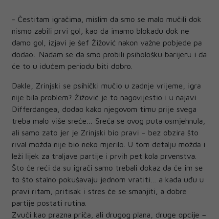
- Čestitam igračima, mislim da smo se malo mučili dok
nismo zabili prvi gol, kao da imamo blokadu dok ne
damo gol, izjavi je šef Žižović nakon važne pobjede pa
dodao: Nadam se da smo probili psihološku barijeru i da
će to u idućem periodu biti dobro.
Dakle, Zrinjski se psihički mučio u zadnje vrijeme, igra
nije bila problem? Žižović je to nagovijestio i u najavi
Differdangea, dodao kako njegovom timu prije svega
treba malo više sreće… Sreća se ovog puta osmjehnula,
ali samo zato jer je Zrinjski bio pravi – bez obzira što
rival možda nije bio neko mjerilo. U tom detalju možda i
leži lijek za traljave partije i prvih pet kola prvenstva.
Što će reći da su igrači samo trebali dokaz da će im se
to što stalno pokušavaju jednom vratiti… a kada uđu u
pravi ritam, pritisak i stres će se smanjiti, a dobre
partije postati rutina.
Zvuči kao prazna priča, ali drugog plana, druge opcije –