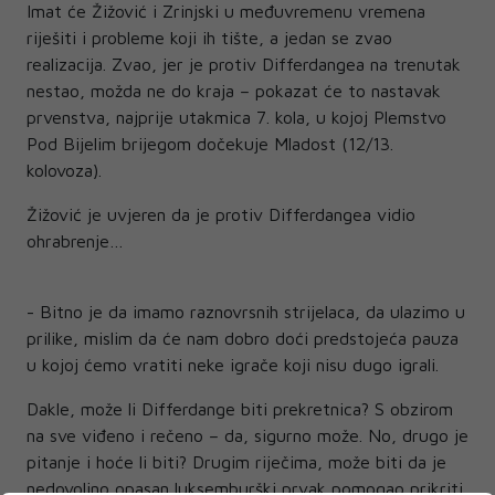
Imat će Žižović i Zrinjski u međuvremenu vremena
riješiti i probleme koji ih tište, a jedan se zvao
realizacija. Zvao, jer je protiv Differdangea na trenutak
nestao, možda ne do kraja – pokazat će to nastavak
prvenstva, najprije utakmica 7. kola, u kojoj Plemstvo
Pod Bijelim brijegom dočekuje Mladost (12/13.
kolovoza).
Žižović je uvjeren da je protiv Differdangea vidio
ohrabrenje…
- Bitno je da imamo raznovrsnih strijelaca, da ulazimo u
prilike, mislim da će nam dobro doći predstojeća pauza
u kojoj ćemo vratiti neke igrače koji nisu dugo igrali.
Dakle, može li Differdange biti prekretnica? S obzirom
na sve viđeno i rečeno – da, sigurno može. No, drugo je
pitanje i hoće li biti? Drugim riječima, može biti da je
nedovoljno opasan luksemburški prvak pomogao prikriti