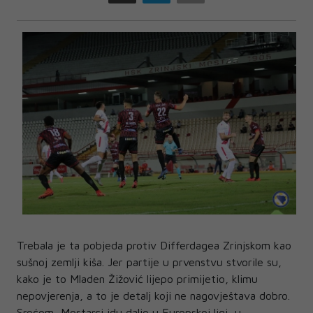
Trebala je ta pobjeda protiv Differdagea Zrinjskom kao
sušnoj zemlji kiša. Jer partije u prvenstvu stvorile su,
kako je to Mladen Žižović lijepo primijetio, klimu
nepovjerenja, a to je detalj koji ne nagovještava dobro.
Srećom, Mostarci idu dalje u Europskoj ligi, u