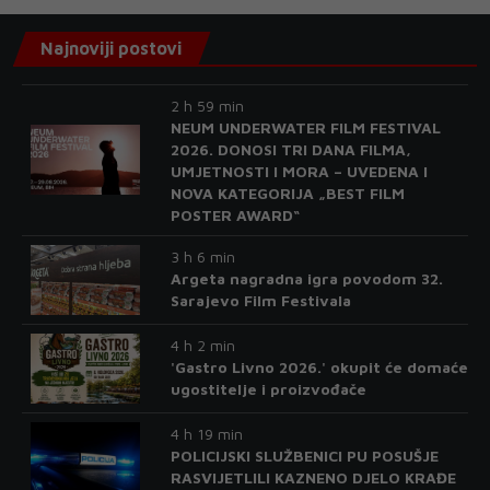
Najnoviji postovi
2 h 59 min
NEUM UNDERWATER FILM FESTIVAL
2026. DONOSI TRI DANA FILMA,
UMJETNOSTI I MORA – UVEDENA I
NOVA KATEGORIJA „BEST FILM
POSTER AWARD“
3 h 6 min
Argeta nagradna igra povodom 32.
Sarajevo Film Festivala
4 h 2 min
'Gastro Livno 2026.' okupit će domaće
ugostitelje i proizvođače
4 h 19 min
POLICIJSKI SLUŽBENICI PU POSUŠJE
RASVIJETLILI KAZNENO DJELO KRAĐE