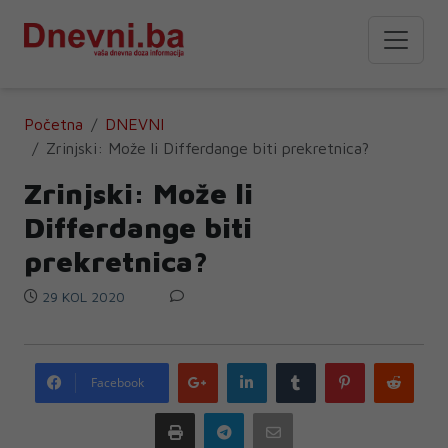
Početna
DNEVNI
Zrinjski: Može li Differdange biti prekretnica?
Zrinjski: Može li
Differdange biti
prekretnica?
29 KOL 2020
Google
LinkedIn
Tumblr
Pinterest
Redd
Facebook
plus
Print
Telegram
Email