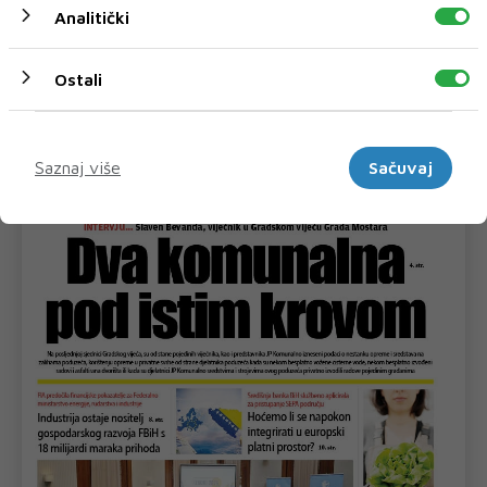
Analitički
MORA – UVEDENA I NOVA KATEGORIJA „BEST
FILM POSTER AWARD“
Neum će 27., 28. i 29. kolovoza 2026. godine ponovno postati
Ostali
mjesto susreta filma, mora,...
Marketinški
Saznaj više
Sačuvaj