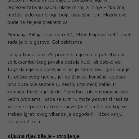
reprezentativnu pauzu ulaze mirni, a iz nje – tko zna,
možda iziđu kao drugi, bolji, uspješniji tim. Možda ovo
bude ta željena prekretnica.
Nemanja Bilbija je zabio u 37., Miloš Filipović u 40. i već
tada je bilo gotovo. Gol debitanta
Josipa Ivančića iz 79. praktički nije bio ni potreban da
se luksemburškog prvaka pošalje kući, ali daleko od
toga da nije bio poželjan – jer je zabio novi igrač koji je
tu došao ovog tjedna, jer se Zrinjski konačno ispuhao,
prvi puta ove sezone (u šestoj utakmici) zabio tri
komada. Riješilo je dakle Plemstvo Luksemburžane bez
većih problema i sada se u miru može posvetiti radi za
vrijeme reprezentativne pauze (meč sa Željom koji se
trebao igrati ovog vikenda je odgođen) i iščekivanju
ždrijeba 2. kola.
Ključna riječ bila je - strpljenje