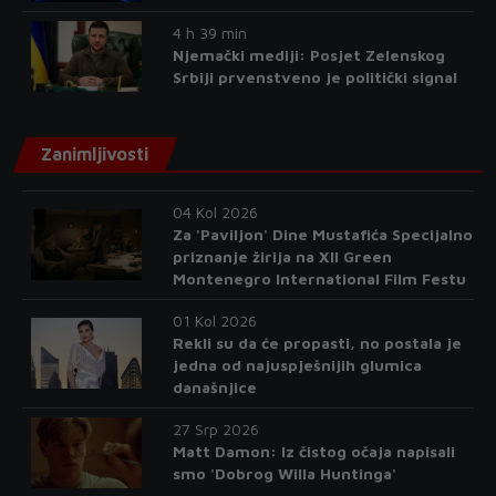
4 h 39 min
Njemački mediji: Posjet Zelenskog
Srbiji prvenstveno je politički signal
Zanimljivosti
04 Kol 2026
Za 'Paviljon' Dine Mustafića Specijalno
priznanje žirija na XII Green
Montenegro International Film Festu
01 Kol 2026
Rekli su da će propasti, no postala je
jedna od najuspješnijih glumica
današnjice
27 Srp 2026
Matt Damon: Iz čistog očaja napisali
smo 'Dobrog Willa Huntinga'