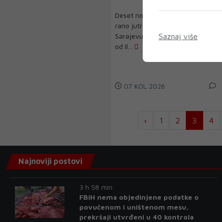
Deset novih ISUZU autobusa
rano jutros počelo saobraćati u
Sarajevu. Novi autobusi vozit će
Saznaj više
od Il...
07 KOL 2026
‹
1
2
3
4
Najnoviji postovi
3 h 58 min
FBiH nema objedinjene podatke o
povučenom i uništenom mesu,
prekršaji utvrđeni u 40 kontrola