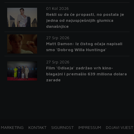
01 Kol 2026
Rekli su da će propasti, no postala je
jedna od najuspješnijih glumica
današnjice
27 Srp 2026
Matt Damon: Iz čistog očaja napisali
smo 'Dobrog Willa Huntinga'
27 Srp 2026
Film 'Odiseja' zadržao vrh kino-
blagajni i premašio 639 miliona dolara
zarade
MARKETING
KONTAKT
SIGURNOST
IMPRESSUM
DOJAVI VIJEST