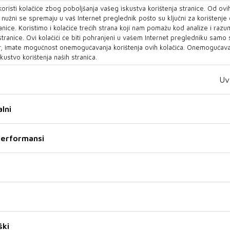
POSUŠJE RASVIJETLILI
novoj financijskoj
oristi kolačiće zbog poboljšanja vašeg iskustva korištenja stranice. Od ovih
KAZNENO DJELO KRAĐE
perspektivi Europske unije
o nužni se spremaju u vaš Internet preglednik pošto su ključni za korištenje
2028.–2034.
anice. Koristimo i kolačiće trećih strana koji nam pomažu kod analize i razu
Policijski službenici PU Posušje
Sveučilište u Mostaru, u suradnji
 stranice. Ovi kolačići će biti pohranjeni u vašem Internet pregledniku samo
rasvijetlili su kazneno djelo
sa Sveučilištem Sjever iz
, imate mogućnost onemogućavanja korištenja ovih kolačića. Onemogućavan
„Krađa“ iz članka 286. KZ FBiH
Republike Hrvatske, organizira
kustvo korištenja naših stranica.
poč...
region...
Uv
07 KOL 2026
07 KOL 2026
lni
 performansi
TRANSPARENCY
BiH smanjila uvoz
INTERNATIONAL U BIH
električne energije za
Zabilježene masovne
ški
gotovo 50 posto, ali stižu