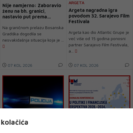
ARGETA
Nije namjerno: Zaboravio
Argeta nagradna igra
ženu na bh. granici,
povodom 32. Sarajevo Film
nastavio put prema
Festivala
Njemačkoj bez nje
Na graničnom prelazu Bosanska
Argeta kao dio Atlantic Grupe je
Gradiška dogodila se
već više od 15 godina ponosni
nesvakidašnja situacija koja je ...
partner Sarajevo Film Festivala,
a...
07 KOL 2026
07 KOL 2026
kolačića
POLICIJSKI SLUŽBENICI PU
U Mostaru konferencija o