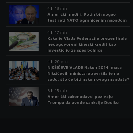
4 h 13 min
Američki mediji: Putin bi mogao
testirati NATO ograničenim napadom
4 h 17 min
Kako je Vlada Federacije prezentirala
nedogovoreni kineski kredit kao
investiciju za spas bolnica
4 h 20 min
NIKŠIĆEVE VLADE Nakon 2014. masa
Nikšićevih ministara završila je na
sudu, što će biti nakon ovog mandata?
6 h 15 min
Američki zakonodavci pozivaju
Trumpa da uvede sankcije Dodiku