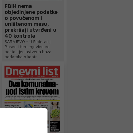
FBiH nema
objedinjene podatke
o povučenom i
uništenom mesu,
prekršaji utvrđeni u
40 kontrola
SARAJEVO - U Federaciji
Bosne i Hercegovine ne
postoji jedinstvena baza
podataka o kontr...