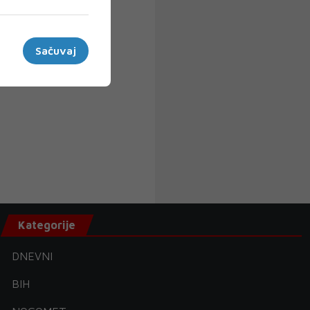
Sačuvaj
Kategorije
DNEVNI
BIH