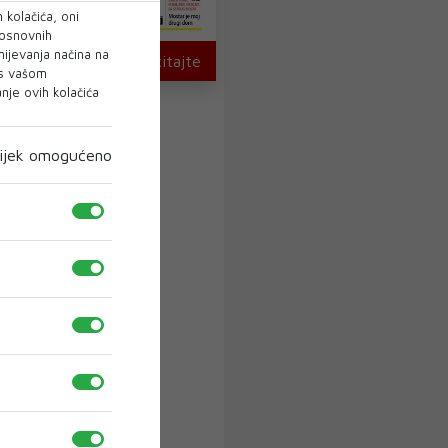
 kolačića, oni
 osnovnih
mijevanja načina na
U novom broju pročitajte
 s vašom
je ovih kolačića
ijek omogućeno