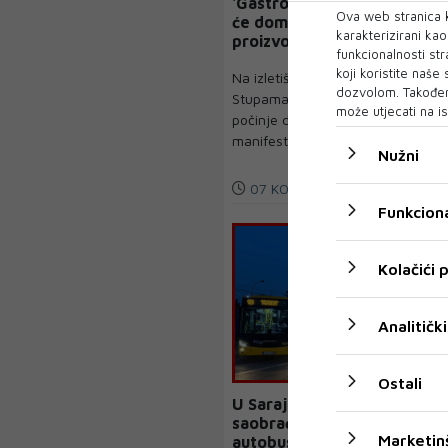
'Gastro Livno 2026.' okupit
Ova web stranica k
će domaće ugostitelje i
karakterizirani ka
proizvođače
funkcionalnosti str
koji koristite naše
Na izletištu „Mirisi zavičaja“ u
dozvolom. Također
Stupama kod Livna danas
može utjecati na is
počinje dvodnevna
manifestacija „Gastro ...
Nužni
07 KOL 2026
Funkciona
Kolačići
Analitički
Ostali
U Sarajevu počelo
saobraćati 10 novih ISUZU
Marketin
autobusa