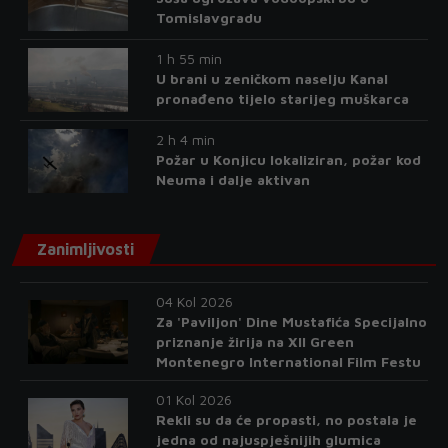
Tomislavgradu
1 h 55 min
U brani u zeničkom naselju Kanal
pronađeno tijelo starijeg muškarca
2 h 4 min
Požar u Konjicu lokaliziran, požar kod
Neuma i dalje aktivan
Zanimljivosti
04 Kol 2026
Za 'Paviljon' Dine Mustafića Specijalno
priznanje žirija na XII Green
Montenegro International Film Festu
01 Kol 2026
Rekli su da će propasti, no postala je
jedna od najuspješnijih glumica