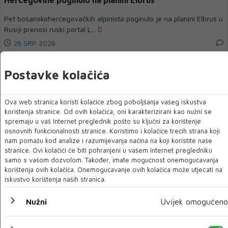
Hercegovine poginulo na planini Elbrus
Pet bosanskohercegovačkih alpinista poginulo je na planini Elbrus u
Rusiji prenosi ruski portal L...
26 SRP 2026
Postavke kolačića
Ova web stranica koristi kolačiće zbog poboljšanja vašeg iskustva
korištenja stranice. Od ovih kolačića, oni karakterizirani kao nužni se
spremaju u vaš Internet preglednik pošto su ključni za korištenje
osnovnih funkcionalnosti stranice. Koristimo i kolačiće trećih strana koji
nam pomažu kod analize i razumijevanja načina na koji koristite naše
stranice. Ovi kolačići će biti pohranjeni u vašem Internet pregledniku
samo s vašom dozvolom. Također, imate mogućnost onemogućavanja
korištenja ovih kolačića. Onemogućavanje ovih kolačića može utjecati na
iskustvo korištenja naših stranica.
Hrustanović: Svih pet poginulih bh. planinara u Rusiji su
iz Zenice
Nužni
Uvijek omogućeno
Svih pet poginulih bosanskohercegovačkih planinara, koji su krenuli
u osvajanje Elbrusa, na...