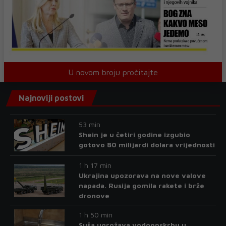
U novom broju pročitajte
Najnoviji postovi
53 min
Shein je u četiri godine izgubio
gotovo 80 milijardi dolara vrijednosti
1 h 17 min
Ukrajina upozorava na nove valove
napada. Rusija gomila rakete i brže
dronove
1 h 50 min
Suša ugrožava vodoopskrbu u