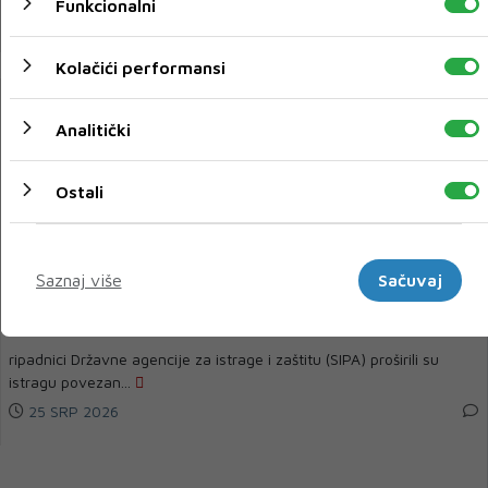
Funkcionalni
26 SRP 2026
Kolačići performansi
Analitički
Ostali
Marketinški
Saznaj više
Sačuvaj
SIPA proširila istragu u FK Borac na još osoba
ripadnici Državne agencije za istrage i zaštitu (SIPA) proširili su
istragu povezan...
25 SRP 2026