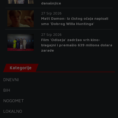
današnjice
27 Srp 2026
Matt Damon: Iz čistog očaja napisali
smo 'Dobrog Willa Huntinga'
27 Srp 2026
Film 'Odiseja' zadržao vrh kino-
blagajni i premašio 639 miliona dolara
zarade
Kategorije
DNEVNI
BIH
NOGOMET
LOKALNO